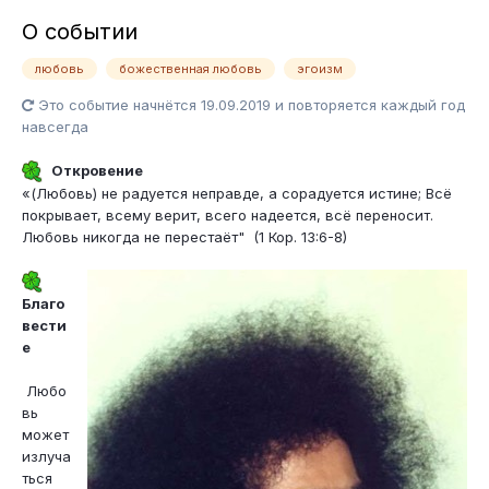
О событии
любовь
божественная любовь
эгоизм
Это событие начнётся 19.09.2019 и повторяется каждый год
навсегда
Откровение
«(Любовь) не радуется неправде, а сорадуется истине; Всё
покрывает, всему верит, всего надеется, всё переносит.
Любовь никогда не перестаёт" (1 Кор. 13:6-8)
Благо
вести
е
Любо
вь
может
излуча
ться