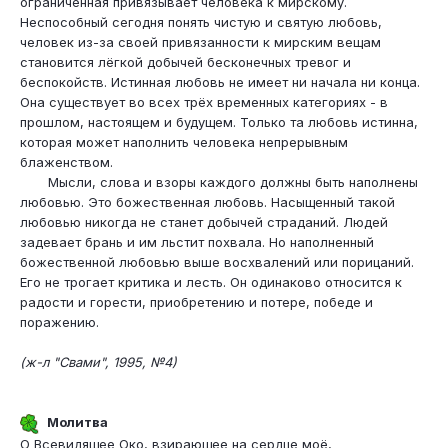
ограниченная привязывает человека к мирскому.
Неспособный сегодня понять чистую и святую любовь,
человек из-за своей привязанности к мирским вещам
становится лёгкой добычей бесконечных тревог и
беспокойств. Истинная любовь не имеет ни начала ни конца.
Она существует во всех трёх временных категориях - в
прошлом, настоящем и будущем. Только та любовь истинна,
которая может наполнить человека непрерывным
блаженством.
Мысли, слова и взоры каждого должны быть наполнены
любовью. Это божественная любовь. Насыщенный такой
любовью никогда не станет добычей страданий. Людей
задевает брань и им льстит похвала. Но наполненный
божественной любовью выше восхвалений или порицаний.
Его не трогает критика и лесть. Он одинаково относится к
радости и горести, приобретению и потере, победе и
поражению.
(ж-л "Свами", 1995, №4)
Молитва
О Всевидящее Око, взирающее на сердце моё,