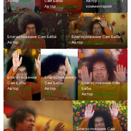
Автор
Робот
Саи Бабы
Автор
Робот Саи
·
1
Саи
Автор
Робот Саи
комментарий
Благословение Саи Бабы
Благословение Саи Бабы
Автор
Робот Саи
Автор
Робот Саи
Благословение
Благословение
Саи Бабы
Саи Бабы
Благословение Саи
Автор
Робот
Автор
Робот
Бабы
Саи
Саи
Автор
Робот Саи
Благословение Саи