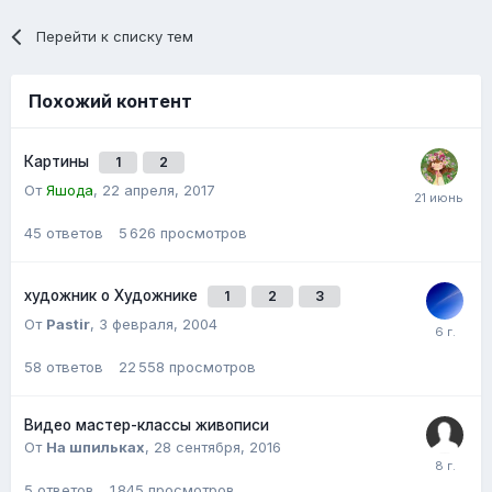
Перейти к списку тем
Похожий контент
Картины
1
2
От
Яшода
,
22 апреля, 2017
45
ответов
5 626
просмотров
художник о Художнике
1
2
3
От
Pastir
,
3 февраля, 2004
58
ответов
22 558
просмотров
Видео мастер-классы живописи
От
На шпильках
,
28 сентября, 2016
5
ответов
1 845
просмотров