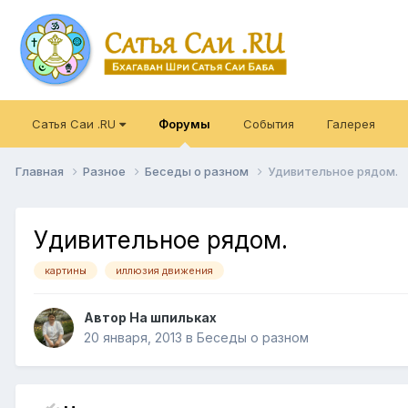
Сатья Саи .RU
Форумы
События
Галерея
Главная
Разное
Беседы о разном
Удивительное рядом.
Удивительное рядом.
картины
иллюзия движения
Автор
На шпильках
20 января, 2013
в
Беседы о разном