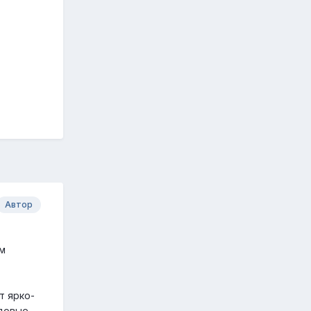
Автор
ом
т ярко-
рдовые