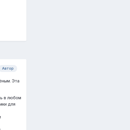
Автор
ёным. Эта
ть в любом
мки для
и
у