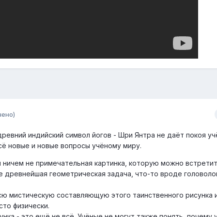
нено)
ревний индийский символ йогов - Шри Янтра не даёт покоя уч
сё новые и новые вопросы учёному миру.
 и ничем не примечательная картинка, которую можно встрети
е древнейшая геометрическая задача, что-то вроде головоло
сю мистическую составляющую этого таинственного рисунка 
сто физически.
унка - это ещё не всё. Учёные не могут также понять, почему 