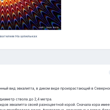
вателем На шпильках
нный вид эвкалипта, в диком виде произрастающий в Северн
диаметр ствола до 2,4 метра.
идов эвкалипта своей разноцветной корой. Сначала кора имее
, она приобретает синие, фиолетовые, оранжевые и темно-бо