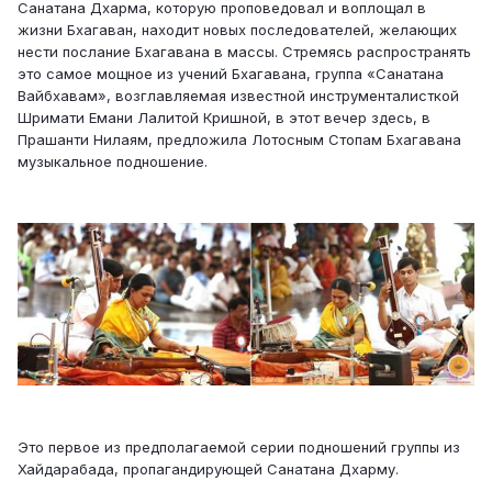
Санатана Дхарма, которую проповедовал и воплощал в
жизни Бхагаван, находит новых последователей, желающих
нести послание Бхагавана в массы. Стремясь распространять
это самое мощное из учений Бхагавана, группа «Санатана
Вайбхавам», возглавляемая известной инструменталисткой
Шримати Емани Лалитой Кришной, в этот вечер здесь, в
Прашанти Нилаям, предложила Лотосным Стопам Бхагавана
музыкальное подношение.
Это первое из предполагаемой серии подношений группы из
Хайдарабада, пропагандирующей Санатана Дхарму.