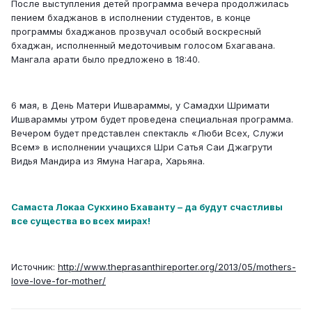
После выступления детей программа вечера продолжилась
пением бхаджанов в исполнении студентов, в конце
программы бхаджанов прозвучал особый воскресный
бхаджан, исполненный медоточивым голосом Бхагавана.
Мангала арати было предложено в 18:40.
6 мая, в День Матери Ишвараммы, у Самадхи Шримати
Ишвараммы утром будет проведена специальная программа.
Вечером будет представлен спектакль «Люби Всех, Служи
Всем» в исполнении учащихся Шри Сатья Саи Джагрути
Видья Мандира из Ямуна Нагара, Харьяна.
Самаста Локаа Сукхино Бхаванту – да будут счастливы
все существа во всех мирах!
Источник:
http://www.theprasanthireporter.org/2013/05/mothers-
love-love-for-mother/