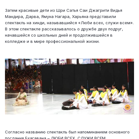
Затем красивые дети из Шри Сатья Саи Джагрити Видья
Мандира, Дарва, Ямуна Нагара, Харьяна представили
спектакль на хинди, называвшийся «Люби всех, служи всем».
В этом спектакле рассказывалось о дружбе двух подруг,
начавшейся со школьных дней и продолжившейся в
колледже и в мире профессиональной жизни.
Согласно названию спектакль был напоминанием основного
послания Бхагавана – ЛЮБИ ВСЕХ, СЛУЖИ ВСЕМ.