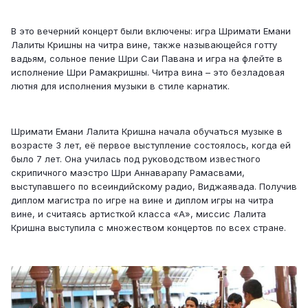
В это вечерний концерт были включены: игра Шримати Емани
Лалиты Кришны на читра вине, также называющейся готту
вадьям, сольное пение Шри Саи Павана и игра на флейте в
исполнение Шри Рамакришны. Читра вина – это безладовая
лютня для исполнения музыки в стиле карнатик.
Шримати Емани Лалита Кришна начала обучаться музыке в
возрасте 3 лет, её первое выступление состоялось, когда ей
было 7 лет. Она училась под руководством известного
скрипичного маэстро Шри Аннаварапу Рамасвами,
выступавшего по всеиндийскому радио, Виджаявада. Получив
диплом магистра по игре на вине и диплом игры на читра
вине, и считаясь артисткой класса «А», миссис Лалита
Кришна выступила с множеством концертов по всех стране.