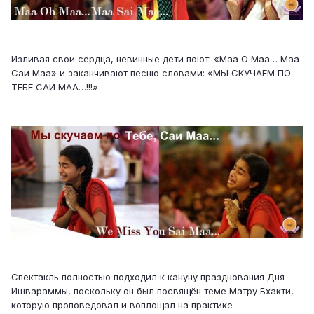
Изливая свои сердца, невинные дети поют: «Маа О Маа… Маа
Саи Маа» и заканчивают песню словами: «МЫ СКУЧАЕМ ПО
ТЕБЕ САИ МАА…!!!»
Спектакль полностью подходил к кануну празднования Дня
Ишвараммы, поскольку он был посвящён теме Матру Бхакти,
которую проповедовал и воплощал на практике