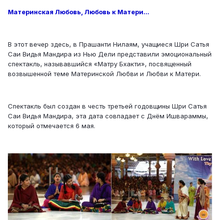
Материнская Любовь, Любовь к Матери…
В этот вечер здесь, в Прашанти Нилаям, учащиеся Шри Сатья
Саи Видья Мандира из Нью Дели представили эмоциональный
спектакль, называвшийся «Матру Бхакти», посвященный
возвышенной теме Материнской Любви и Любви к Матери.
Спектакль был создан в честь третьей годовщины Шри Сатья
Саи Видья Мандира, эта дата совпадает с Днём Ишвараммы,
который отмечается 6 мая.