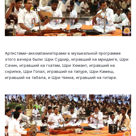
Артистами-аккомпаниаторами в музыкальной программе
этого вечера были: Шри Судхир, игравший на мриданге, Шри
Сачин, игравший на гхатам, Шри Хемант, игравший на
скрипке, Шри Гопал, игравший на тапуре, Шри Камеш,
игравший на табала, и Шри Чинна, игравший на гитаре.