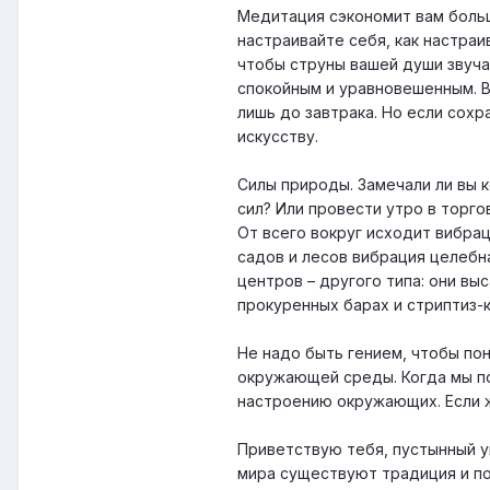
Медитация сэкономит вам больше
настраивайте себя, как настра
чтобы струны вашей души звуча
спокойным и уравновешенным. В
лишь до завтрака. Но если сох
искусству.
Силы природы. Замечали ли вы 
сил? Или провести утро в торго
От всего вокруг исходит вибрац
садов и лесов вибрация целебн
центров – другого типа: они в
прокуренных барах и стриптиз-
Не надо быть гением, чтобы по
окружающей среды. Когда мы по
настроению окружающих. Если ж
Приветствую тебя, пустынный у
мира существуют традиция и по