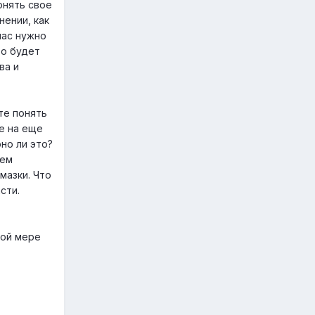
онять свое
ении, как
нас нужно
то будет
ва и
те понять
те на еще
но ли это?
тем
мазки. Что
сти.
ной мере