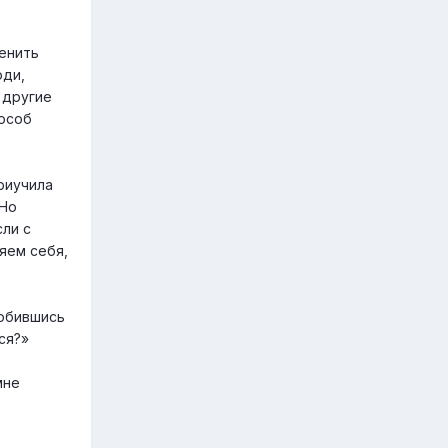
енить
юди,
 другие
пособ
риучила
 Но
сли с
яем себя,
Добившись
ся?»
мне