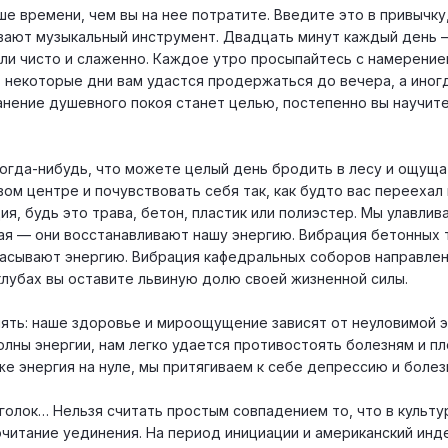
 времени, чем вы на нее потратите. Введите это в привычку,
ивают музыкальный инструмент. Двадцать минут каждый день 
ли чисто и слаженно. Каждое утро просыпайтесь с намерение
 некоторые дни вам удастся продержаться до вечера, а иногд
ранение душевного покоя станет целью, постепенно вы научит
когда-нибудь, что можете целый день бродить в лесу и ощуща
вом центре и почувствовать себя так, как будто вас переехал
ия, будь это трава, бетон, пластик или полиэстер. Мы улавлива
ая — они восстанавливают нашу энергию. Вибрация бетонных 
ысасывают энергию. Вибрация кафедральных соборов направлен
клубах вы оставите львиную долю своей жизненной силы.
нять: наше здоровье и мироощущение зависят от неуловимой 
лны энергии, нам легко удается противостоять болезням и п
е энергия на нуле, мы притягиваем к себе депрессию и болез
голок… Нельзя считать простым совпадением то, что в культу
читание уединения. На период инициации и американский инде