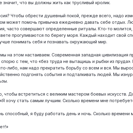
 значит, что вы должны жить как трусливый кролик.
сия? Чтобы обрести душевный покой, прежде всего, надо изм
том может помочь привычка ежедневно давать себе отдых. Л
я, часто совершают определенные ритуалы. Кто-то молится,
вете прогуливаются по берегу моря. Каждый находит свой с
лучше понимать себя и познавать окружающий мир.
 мы на этом настаиваем. Современная западная цивилизация п
е спорю с тем, что «без труда не вытащишь и рыбки из пруда».
то-либо, нам надо прекратить борьбу со всем и вся. Мы выро
ойственно подгонять события и подталкивать людей. Мы изнур
ьзы.
, чтобы встретиться с великим мастером боевых искусств. 
 «Я хочу стать самым лучшим. Сколько времени мне потребует
.
ень способный, я буду работать день и ночь. Сколько времени 
ет!»