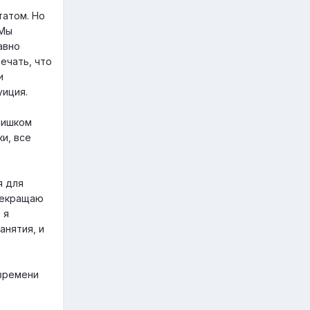
татом. Но
 Мы
авно
ечать, что
и
уиция.
лишком
и, все
я для
рекращаю
 я
анятия, и
 времени