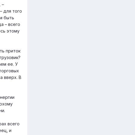
 –
— для того
м быть
а – всего
есь этому
ть приток
 грузовик?
ем ее. У
торговых
а вверх. В
энергии
лохому
ни.
рах всего
ец, и