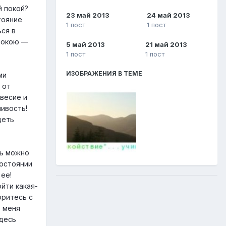
й покой?
23 май 2013
24 май 2013
тояние
1 пост
1 пост
ься в
 покою —
5 май 2013
21 май 2013
1 пост
1 пост
ИЗОБРАЖЕНИЯ В ТЕМЕ
ми
 от
весие и
ивость!
деть
ть можно
состоянии
ее!
йти какая-
оритесь с
, меня
здесь