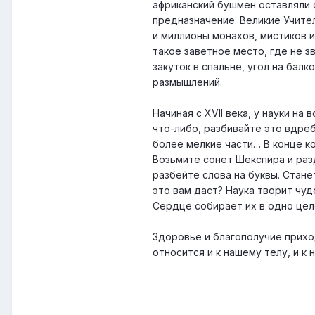
африканский бушмен оставляли с
предназначение. Великие Учите
и миллионы монахов, мистиков и
такое заветное место, где не з
закуток в спальне, угол на бал
размышлений.
Начиная с XVII века, у науки н
что-либо, разбивайте это вдреб
более мелкие части… В конце ко
Возьмите сонет Шекспира и раз
разбейте слова на буквы. Стане
это вам даст? Наука творит чуд
Сердце собирает их в одно цел
Здоровье и благополучие приход
относится и к нашему телу, и к 