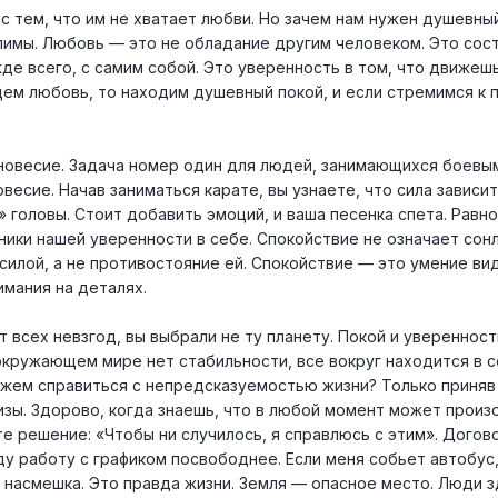
с тем, что им не хватает любви. Но зачем нам нужен душевны
имы. Любовь — это не обладание другим человеком. Это сос
де всего, с самим собой. Это уверенность в том, что движеш
щем любовь, то находим душевный покой, и если стремимся к
новесие. Задача номер один для людей, занимающихся боевы
весие. Начав заниматься карате, вы узнаете, что сила зависит
 головы. Стоит добавить эмоций, и ваша песенка спета. Равно
ики нашей уверенности в себе. Спокойствие не означает сонл
силой, а не противостояние ей. Спокойствие — это умение ви
имания на деталях.
т всех невзгод, вы выбрали не ту планету. Покой и увереннос
 окружающем мире нет стабильности, все вокруг находится в 
ожем справиться с непредсказуемостью жизни? Только приняв 
зы. Здорово, когда знаешь, что в любой момент может произо
е решение: «Чтобы ни случилось, я справлюсь с этим». Догов
йду работу с графиком посвободнее. Если меня собьет автобус
е насмешка. Это правда жизни. Земля — опасное место. Люди 