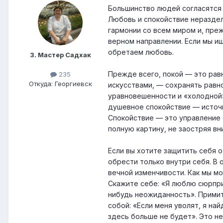
Большинство людей согласятся 
Любовь и спокойствие нераздел
гармонии со всем миром и, преж
верном направлении. Если мы и
обретаем любовь.
3. Мастер Садхак
Прежде всего, покой — это рав
235
Откуда: Георгиевск
искусствами, — сохранять равно
уравновешенности и «холодной»
душевное спокойствие — источн
Спокойствие — это управление 
полную картину, не заостряя вн
Если вы хотите защитить себя о
обрести только внутри себя. В
вечной изменчивости. Как мы м
Скажите себе: «Я люблю сюрпри
нибудь неожиданность». Примит
собой: «Если меня уволят, я на
здесь больше не будет». Это н