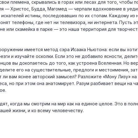
вои племена, скрывались в горах или лесах для того, чтобы п
ля — Христос, Будда, Магомед — черпали вдохновение в уедин
 искателей истины, последовавших по их стопам. Каждому из 
вонят телефоны, где нет ни телевизора, ни интернета. Пусть э
коне или скамейка в парке — это наша территория для творчест
а вооружении имеется метод сэра Исаака Ньютона: если вы хоти
езги и изучайте осколки. Если это не добавило ясности, дели
нцов вы докопаетесь до того, как устроена Вселенная. Но вер
делите его на существительные, предлоги и местоимения, за
т ли вам яснее авторский замысел? Разложите «Мону Лизу» на 
еса, но при этом она анатомирует. Разум разбивает вещи на ча
ое.
ят, когда мы смотрим на мир как на единое целое. Это в пол
нашей жизни, и ко всему человечеству.