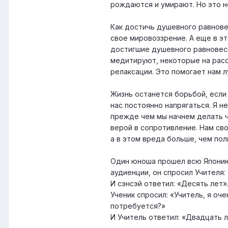
рождаются и умирают. Но это не
Как достичь душевного равнове
свое мировоззрение. А еще в э
достигшие душевного равновеси
медитируют, некоторые на расс
релаксации. Это помогает нам 
Жизнь останется борьбой, если
нас постоянно напрягаться. Я н
прежде чем мы начнем делать ч
верой в сопротивление. Нам св
а в этом вреда больше, чем пол
Один юноша прошел всю Японию
аудиенции, он спросил Учителя:
И сэнсэй ответил: «Десять лет»
Ученик спросил: «Учитель, я оч
потребуется?»
И Учитель ответил: «Двадцать л