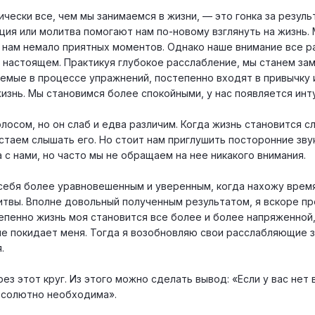
чески все, чем мы занимаемся в жизни, — это гонка за резуль
ция или молитва помогают нам по-новому взглянуть на жизнь.
нам немало приятных моментов. Однако наше внимание все р
настоящем. Практикуя глубокое расслабление, мы станем зам
емые в процессе упражнений, постепенно входят в привычку 
знь. Мы становимся более спокойными, у нас появляется инт
лосом, но он слаб и едва различим. Когда жизнь становится с
стаем слышать его. Но стоит нам приглушить посторонние звук
 с нами, но часто мы не обращаем на нее никакого внимания.
 себя более уравновешенным и уверенным, когда нахожу врем
итвы. Вполне довольный полученным результатом, я вскоре п
епенно жизнь моя становится все более и более напряженной,
ие покидает меня. Тогда я возобновляю свои расслабляющие з
.
з этот круг. Из этого можно сделать вывод: «Если у вас нет
бсолютно необходима».