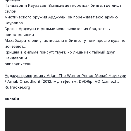
Пандавов и Кауравов. Вспыхивает короткая битва, где лишь
силой
мистического оружия Арджуны, он побеждает всю армию
Кауравов...
Братья Арджуны в фильме исключаются из боя, хотя в
повествовании
Махабхараты они участвовали в битве, тут они просто куда-то
исчезают...
Кришна в фильме присутствует, но лишь как тайный друг
Пандавов и
эпизодически.
Арджун: принц-воин / Arjun: The Warrior Prince (Арнаб Чаутхури
/ Arnab Chaudhuri) [2012, мультфильм, DVDRip] VO (zamez) ::
RuTracker.org
онлайн