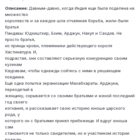
Описание:
Давным-давно, когда Индия еще была поделена на
множество
королевств и за каждое шла отчаянная борьба, жили-были
братья
Пандавы: Юдхиштхир, Бхим, Арджун, Накул и Сахдэв. Не
просто братья,
но принцы крови, племянники действующего короля
Хастинапура. И,
подрастая, они составляют серьезную конкуренцию своим
кузенам
Кауравам, чтобы однажды сойтись с ними в решающем
поединке.
Ещё одна попытка экранизации Махабхараты. Арджуна,
переодетый в
женщину, скрывается со своими братьями и женой последний
год своего
изгнания, и рассказывает свою историю юноше царского
рода, у
которого он с братьями принял прибежище. И вдруг юноша
сам
становится не только свидетелем, но и участником истории
вражды