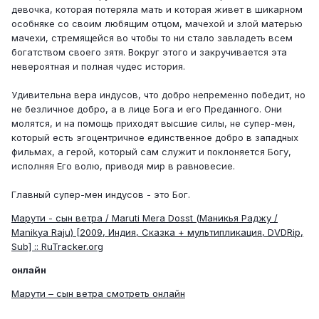
девочка, которая потеряла мать и которая живет в шикарном
особняке со своим любящим отцом, мачехой и злой матерью
мачехи, стремящейся во чтобы то ни стало завладеть всем
богатством своего зятя. Вокруг этого и закручивается эта
невероятная и полная чудес история.
Удивительна вера индусов, что добро непременно победит, но
не безличное добро, а в лице Бога и его Преданного. Они
молятся, и на помощь приходят высшие силы, не супер-мен,
который есть эгоцентричное единственное добро в западных
фильмах, а герой, который сам служит и поклоняется Богу,
исполняя Его волю, приводя мир в равновесие.
Главный супер-мен индусов - это Бог.
Марути - сын ветра / Maruti Mera Dosst (Маникья Раджу /
Manikya Raju) [2009, Индия, Сказка + мультипликация, DVDRip,
Sub] :: RuTracker.org
онлайн
Марути – сын ветра смотреть онлайн