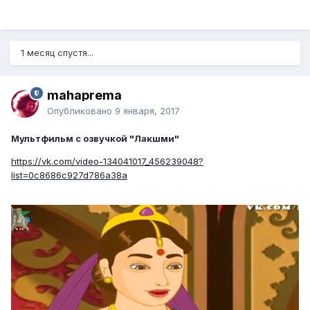
1 месяц спустя...
mahaprema
Опубликовано
9 января, 2017
Мультфильм с озвучкой "Лакшми"
https://vk.com/video-134041017_456239048?
list=0c8686c927d786a38a