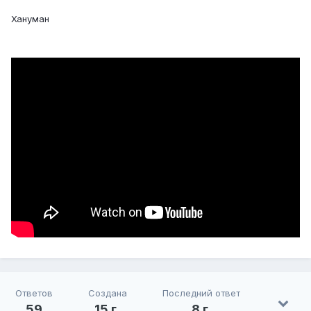
Хануман
Ответов
Создана
Последний ответ
59
15 г.
8 г.