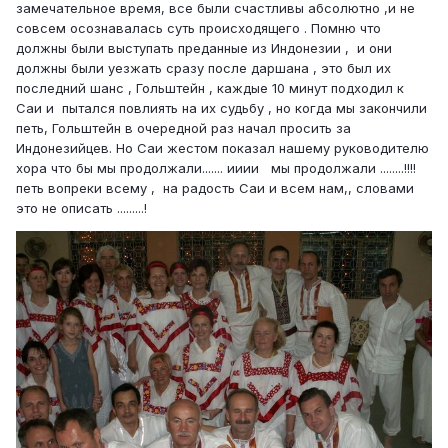
замечательное время, все были счастливы абсолютно ,и не
совсем осознавалась суть происходящего . Помню что
должны были выступать преданные из Индонезии , и они
должны были уезжать сразу после даршана , это был их
последний шанс , Гольштейн , каждые 10 минут подходил к
Саи и пытался повлиять на их судьбу , но когда мы закончили
петь, Гольштейн в очередной раз начал просить за
Индонезийцев. Но Саи жестом показал нашему руководителю
хора что бы мы продолжали....... ииии мы продолжали ........!!!!
петь вопреки всему , на радость Саи и всем нам,, словами
это не описать .........!