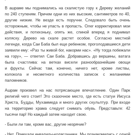
В ашраме мы поднимались на скалистую гору к Дереву желаний
по 240 ступеням. Причем одни из них высокие, сантиметров по 40,
другие низкие. Не везде есть поручни. Следовало быть очень
осторожным, чтобы не упасть в пропасть. Олег корректировал мои
действия, и потихоньку, опять же, спиной вперед я поднимал
коляску. Дерево на скале растет особое. Согласно местной
легенде, когда Саи Баба был еще ребенком, проголодавшиеся дети
заявили ему: «Раз ты живой бог, накорми нас». «Ну тогда побежали
на гору», — ответил Саи Баба. Добравшись до вершины, ватага
была счастлива: на ветках висели разнообразнейшие овощи
и фрукты. Сейчас там, конечно, ничего нет, кроме листвы,
колокола и несметного количества записок с желаниями
паломников.
Ашрам произвел на нас потрясающее впечатление. Один Парк
религий чего стоит! Это сказочное место, где есть статуи Иисуса
Христа, Будды, Мухаммеда и много других скульптур. При входе
на территорию храма следует снимать обувь. Представьте: 42
тысячи пар! Но каждый затем находит свою.
- Были ли там, кроме вас, другие незрячие?
- Нет. Приехали инвалиды-колясочники. Мы познакомились с одной