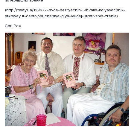
потерявших зрение
(
http://fakty.ua/129677-dvoe-nezryachih-i-invalid-kolyasochnik-
otkryvayut-centr-obucheniya-dlya-lyudej-utrativshih-zrenie
)
Саи Рам