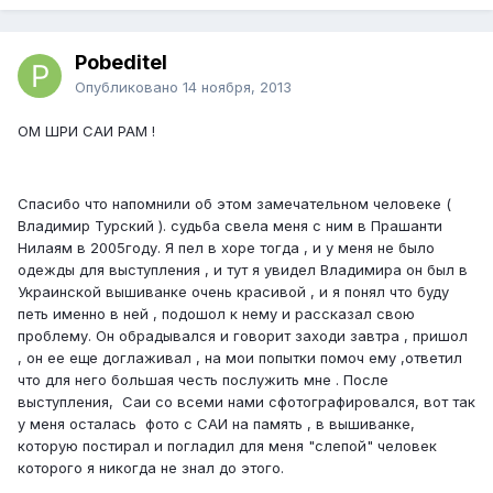
Pobeditel
Опубликовано
14 ноября, 2013
ОМ ШРИ САИ РАМ !
Спасибо что напомнили об этом замечательном человеке (
Владимир Турский ). судьба свела меня с ним в Прашанти
Нилаям в 2005году. Я пел в хоре тогда , и у меня не было
одежды для выступления , и тут я увидел Владимира он был в
Украинской вышиванке очень красивой , и я понял что буду
петь именно в ней , подошол к нему и рассказал свою
проблему. Он обрадывался и говорит заходи завтра , пришол
, он ее еще доглаживал , на мои попытки помоч ему ,ответил
что для него большая честь послужить мне . После
выступления, Саи со всеми нами сфотографировался, вот так
у меня осталась фото с САИ на память , в вышиванке,
которую постирал и погладил для меня "слепой" человек
которого я никогда не знал до этого.