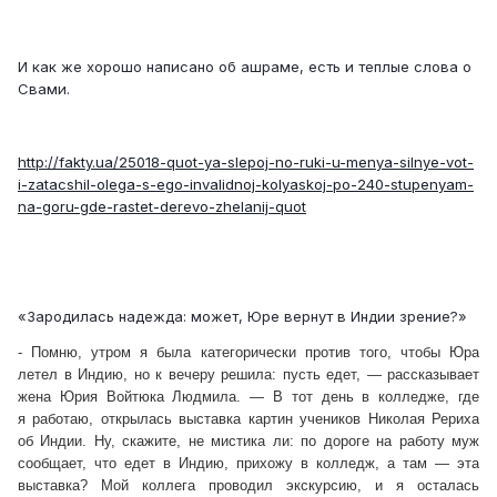
И как же хорошо написано об ашраме, есть и теплые слова о
Свами.
http://fakty.ua/25018-quot-ya-slepoj-no-ruki-u-menya-silnye-vot-
i-zatacshil-olega-s-ego-invalidnoj-kolyaskoj-po-240-stupenyam-
na-goru-gde-rastet-derevo-zhelanij-quot
«Зародилась надежда: может, Юре вернут в Индии зрение?»
- Помню, утром я была категорически против того, чтобы Юра
летел в Индию, но к вечеру решила: пусть едет, — рассказывает
жена Юрия Войтюка Людмила. — В тот день в колледже, где
я работаю, открылась выставка картин учеников Николая Рериха
об Индии. Ну, скажите, не мистика ли: по дороге на работу муж
сообщает, что едет в Индию, прихожу в колледж, а там — эта
выставка? Мой коллега проводил экскурсию, и я осталась