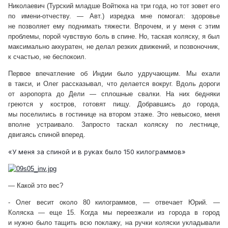
Николаевич (Турский младше Войтюка на три года, но тот зовет его
по имени-отчеству. — Авт.) изредка мне помогал: здоровье
не позволяет ему поднимать тяжести. Впрочем, и у меня с этим
проблемы, порой чувствую боль в спине. Но, таская коляску, я был
максимально аккуратен, не делал резких движений, и позвоночник,
к счастью, не беспокоил.
Первое впечатление об Индии было удручающим. Мы ехали
в такси, и Олег рассказывал, что делается вокруг. Вдоль дороги
от аэропорта до Дели — сплошные свалки. На них бедняки
греются у костров, готовят пищу. Добравшись до города,
мы поселились в гостинице на втором этаже. Это невысоко, меня
вполне устраивало. Запросто таскал коляску по лестнице,
двигаясь спиной вперед.
«У меня за спиной и в руках было 150 килограммов»
— Какой это вес?
- Олег весит около 80 килограммов, — отвечает Юрий. —
Коляска — еще 15. Когда мы переезжали из города в город
и нужно было тащить всю поклажу, на ручки коляски укладывали