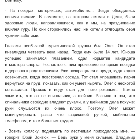
Войтюку.
- На поездах, моторикшах, автомобилях… Везде обходились
своими силами. В самолете, на котором летели в Дели, были
здоровые люди, направлявшиеся, как и мы, на празднование
юбилея гуру. Но они сторонились нас: не хотели отягощать себя
чужими заботами.
Глазами необычной туристической группы был Олег. Он стал
инвалидом четверть века назад. Тогда ему было 14 лет. Юноша
успешно занимался плаванием, сдал норматив кандидата
в мастера спорта. Несчастье с ним произошло во время поездки
в деревню к родственникам. Уже возвращался с пруда, куда ходил
освежиться, когда повстречал соседа. Тот стал упрашивать парня
вернуться на пруд, показать, как он умеет нырять. Олег с неохотой
согласился. Прыжок в воду стал для него роковым… Важно
заметить, что он не спинальник, а шейник. Разница в том, что
спинальники свободно владеют руками, а у шейников дела похуже:
руки слушаются их очень плохо. Поэтому Олег может
манипулировать разве что шариковой ручкой, мобильным
телефоном, и то с большим трудом.
- Возить коляску, поднимать по лестницам приходилось мне, —
говорит Юрий Войтюк. — Ведь руки у меня сильные. Владимир