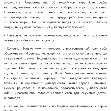
послушать. Спросила его об индийском гуру Саи Бабе,
на празднование юбилея которого собирался муж с друзьями.
Оказалось, гуру открыл несколько госпиталей, в которых
по полгода бесплатно, по зову сердца, работают лучшие врачи
со всего мира. Вот и зародилась надежда: а может, светила
медицины сумеют помочь мужу, вернут ему зрение?
- Наверное, вы сильно переживали, ведь ехал он с друзьями-
инвалидами без сопровождающих…
- Конечно. Только муж — человек самостоятельный, сам себя
обслуживает. И сейчас, несмотря на то что он ослеп, я за ним, как
за каменной стеной. Недавно ездили к моим родителям в село, так
он такие клетки для кроликов смастерил, что не всякий зрячий
сделает! Мы с ним и в пешие походы, и в водные на байдарке
ходим. Кстати, до 40 лет у Юры было нормальное зрение.
Он сделал успешную карьеру: стал заведующим кафедрой
ботаники Национального университета имени Тараса Шевченко.
Сейчас работает в Национальном педагогическом университете
имени Драгоманова, готовит специалистов для обучения детей-
инвалидов.
- Как же вы путешествовали по Индии? — обращаюсь к Юрию