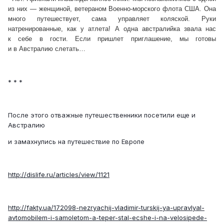
из них — женщиной, ветераном Военно-морского флота США. Она
много путешествует, сама управляет коляской. Руки
натренированные, как у атлета! А одна австралийка звала нас
к себе в гости. Если пришлет приглашение, мы готовы
и в Австралию слетать…
* * *
После этого отважные путешественники посетили еще и
Австралию
и замахнулись на путешествие по Европе
http://dislife.ru/articles/view/1121
http://fakty.ua/172098-nezryachij-vladimir-turskij-ya-upravlyal-
avtomobilem-i-samoletom-a-teper-stal-ecshe-i-na-velosipede-