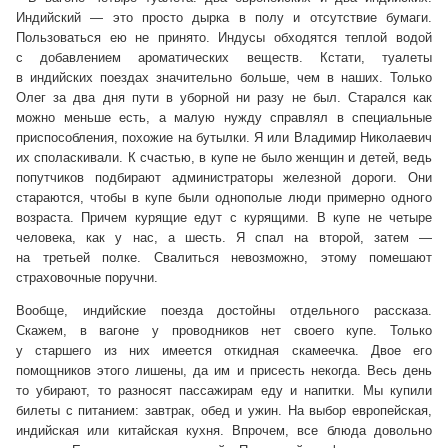
Индийский — это просто дырка в полу и отсутствие бумаги.
Пользоваться ею не принято. Индусы обходятся теплой водой
с добавлением ароматических веществ. Кстати, туалеты
в индийских поездах значительно больше, чем в наших. Только
Олег за два дня пути в уборной ни разу не был. Старался как
можно меньше есть, а малую нужду справлял в специальные
приспособления, похожие на бутылки. Я или Владимир Николаевич
их споласкивали. К счастью, в купе не было женщин и детей, ведь
попутчиков подбирают администраторы железной дороги. Они
стараются, чтобы в купе были однополые люди примерно одного
возраста. Причем курящие едут с курящими. В купе не четыре
человека, как у нас, а шесть. Я спал на второй, затем —
на третьей полке. Свалиться невозможно, этому помешают
страховочные поручни.
Вообще, индийские поезда достойны отдельного рассказа.
Скажем, в вагоне у проводников нет своего купе. Только
у старшего из них имеется откидная скамеечка. Двое его
помощников этого лишены, да им и присесть некогда. Весь день
то убирают, то разносят пассажирам еду и напитки. Мы купили
билеты с питанием: завтрак, обед и ужин. На выбор европейская,
индийская или китайская кухня. Впрочем, все блюда довольно