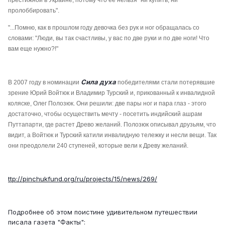
престижной в Украине, потому что ее нельзя "ни купить, ни
пролоббировать".
"...Помню, как в прошлом году девочка без рук и ног обращалась со
словами: "Люди, вы так счастливы, у вас по две руки и по две ноги! Что
вам еще нужно?!"
Сила духа
В 2007 году в номинации
победителями стали потерявшие
зрение Юрий Войтюк и Владимир Турский и, прикованный к инвалидной
коляске, Олег Полозюк. Они решили: две пары ног и пара глаз - этого
достаточно, чтобы осуществить мечту - посетить индийский ашрам
Путтапарти, где растет Древо желаний. Полозюк описывал друзьям, что
видит, а Войтюк и Турский катили инвалидную тележку и несли вещи. Так
они преодолели 240 ступеней, которые вели к Древу желаний.
ttp://pinchukfund.org/ru/projects/15/news/269/
Подробнее об этом поистине удивительном путешествии
писала газета "Факты":