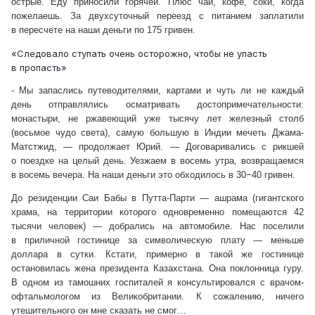
острые. Еду приносили горячей. Плюс чай, кофе, соки, когда
пожелаешь. За двухсуточный переезд с питанием заплатили
в пересчете на наши деньги по 175 гривен.
«Следовало ступать очень осторожно, чтобы не упасть
в пропасть»
- Мы запаслись путеводителями, картами и чуть ли не каждый
день отправлялись осматривать достопримечательности:
монастыри, не ржавеющий уже тысячу лет железный столб
(восьмое чудо света), самую большую в Индии мечеть Джама-
Матстжид, — продолжает Юрий. — Договаривались с рикшей
о поездке на целый день. Уезжаем в восемь утра, возвращаемся
в восемь вечера. На наши деньги это обходилось в 30−40 гривен.
До резиденции Саи Бабы в Путта-Парти — ашрама (гигантского
храма, на территории которого одновременно помещаются 42
тысячи человек) — добрались на автомобиле. Нас поселили
в приличной гостинице за символическую плату — меньше
доллара в сутки. Кстати, примерно в такой же гостинице
остановилась жена президента Казахстана. Она поклонница гуру.
В одном из тамошних госпиталей я консультировался с врачом-
офтальмологом из Великобритании. К сожалению, ничего
утешительного он мне сказать не смог…