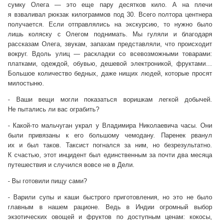
сумку Олега — это еще пару десятков кило. А на плечи
я взваливал рюкзак килограммов под 30. Всего полтора центнера
получается. Если отправлялись на экскурсию, то нужно было
лишь коляску с Олегом поднимать. Мы гуляли и благодаря
рассказам Олега, звукам, запахам представляли, что происходит
вокруг. Вдоль улиц — раскладки со всевозможными товарами:
платками, одеждой, обувью, дешевой электроникой, фруктами…
Большое количество бедных, даже нищих людей, которые просят
милостыню.
- Ваши вещи могли показаться воришкам легкой добычей.
Не пытались ли вас ограбить?
- Какой-то мальчуган украл у Владимира Николаевича часы. Они
были привязаны к его большому чемодану. Паренек рванул
их и был таков. Таксист погнался за ним, но безрезультатно.
К счастью, этот инцидент был единственным за почти два месяца
путешествия и случился вовсе не в Дели.
- Вы готовили пищу сами?
- Варили супы и каши быстрого приготовления, но это не было
главным в нашем рационе. Ведь в Индии огромный выбор
экзотических овощей и фруктов по доступным ценам: кокосы,