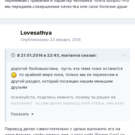
перенимают привычки и характер человека -опять вопрос-что
мы передаем,совершенные качества или свои болезни души
Lovesathya
Опубликовано
23 января, 2014
В 21.01.2014 в 22:43, marianna сказал:
дорогой Любовьистина, пусть эта тема тоже останется
по крайней мере пока, только мы ее перенесем в
другой раздел, который посвящен нашим меньшим
друзьям
пожалуйста, поделись немного, почему ты решил её
выложить? ты сам делал перевод этой статьи, или взял
готовый? истории, конечно, очень вдохновенные
Показать
Перевод делал самостоятельно с целью выложить его на
этом форуме, чтобы помочь тем, у кого сайт "Радио Саи" не