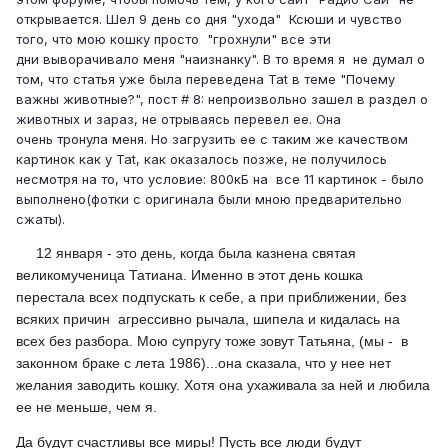
открывается. Шел 9 день со дня "ухода" Ксюши и чувство
того, что мою кошку просто "грохнули" все эти
дни выворачивало меня "наизнанку". В то время я не думал о
том, что статья уже была переведена Tat в теме "Почему
важны животные?", пост # 8: непроизвольно зашел в раздел о
животных и зараз, не отрываясь перевел ее. Она
очень тронула меня. Но загрузить ее с таким же качеством
картинок как у Tat, как оказалось позже, не получилось
несмотря на то, что условие: 800кБ на все 11 картинок - было
выполнено(фотки с оригинала были мною предварительно
сжаты).
12 января - это день, когда была казнена святая
великомученица Татиана. Именно в этот день кошка
перестала всех подпускать к себе, а при приближении, без
всяких причин
агрессивно рычала, шипела и кидалась на
всех без разбора. Мою супругу тоже зовут Татьяна, (мы -
в
законном браке с лета 1986)...она сказала, что у нее нет
желания заводить кошку. Хотя она ухаживала за ней и любила
ее не меньше, чем я.
Да будут счастливы все миры! Пусть все люди будут