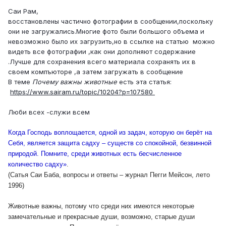
Саи Рам,
восстановлены частично фотографии в сообщении,поскольку
они не загружались.Многие фото были большого объема и
невозможно было их загрузить,но в ссылке на статью можно
видеть все фотографии ,как они дополняют содержание
.Лучше для сохранения всего материала сохранять их в
своем компъюторе ,а затем загружать в сообщение
В теме
Почему важны животные
есть эта статья:
https://www.sairam.ru/topic/10204?p=107580
Люби всех -служи всем
Когда Господь воплощается, одной из задач, которую он берёт на
Себя, является защита садху – существ со спокойной, безвинной
природой. Помните, среди животных есть бесчисленное
количество садху»
.
(Сатья Саи Баба, вопросы и ответы – журнал Пегги Мейсон, лето
1996)
Животные важны, потому что среди них имеются некоторые
замечательные и прекрасные души, возможно, старые души