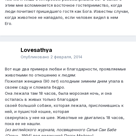
этим мне вспоминается восточное гостеприимство, когда
люди почитают пришедшего гостя как Бога.
Известны случаи,
когда животное не нападало, если человек видел в нем
Его.
Lovesathya
Опубликовано
2 февраля, 2014
Вот еще два примера любви и благодарности, проявляемые
животными по отношению к людям:
Пожилая женщина (90 лет) холодным зимним днем упала в
своем саду и сломала бедро.
Она лежала там 18 часов, была морозная ночь, и она
осталась в живых только благодаря
своей большой собаке, которая лежала, прислонившись к
ней, и пушистой кошке, которая
свернулась у нее на шее. Животные не двигались 18 часов,
пока ее не нашли.
(из английского журнала, посвященного Сатья Саи Бабе
(Осень, 1994) под редакцией Пегги Мейсон).