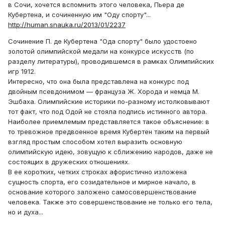
в Сочи, хочется вспомнить этого человека, Пьера де
Кубертена, и сочиненную им "Оду спорту"...
http://human.snauka.ru/2013/01/2237
Сочинение П. де Кубертена "Ода спорту" было удостоено
золотой олимпийской медали на конкурсе искусств (по
разделу литературы), проводившемся в рамках Олимпийских
игр 1912.
Интересно, что она была представлена на конкурс под
двойным псевдонимом — француза Ж. Хорода и немца М.
Эшбаха. Олимпийские историки по-разному истолковывают
тот факт, что под Одой не стояла подпись истинного автора.
Наиболее приемлемым представляется такое объяснение: в
то тревожное предвоенное время Кубертен таким на первый
взгляд простым способом хотел выразить основную
олимпийскую идею, зовущую к сближению народов, даже не
состоящих в дружеских отношениях.
В ее коротких, четких строках афористично изложена
сущность спорта, его созидательное и мирное начало, в
основание которого заложено самосовершенствование
человека. Также это совершенствование не только его тела,
но и духа...