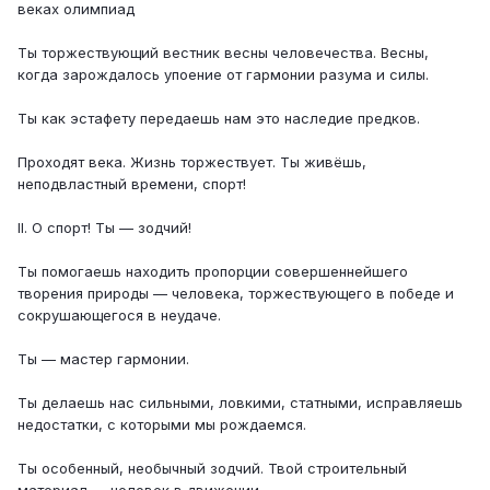
веках олимпиад
Ты торжествующий вестник весны человечества. Весны,
когда зарождалось упоение от гармонии разума и силы.
Ты как эстафету передаешь нам это наследие предков.
Проходят века. Жизнь торжествует. Ты живёшь,
неподвластный времени, спорт!
II. О спорт! Ты — зодчий!
Ты помогаешь находить пропорции совершеннейшего
творения природы — человека, торжествующего в победе и
сокрушающегося в неудаче.
Ты — мастер гармонии.
Ты делаешь нас сильными, ловкими, статными, исправляешь
недостатки, с которыми мы рождаемся.
Ты особенный, необычный зодчий. Твой строительный
материал — человек в движении.