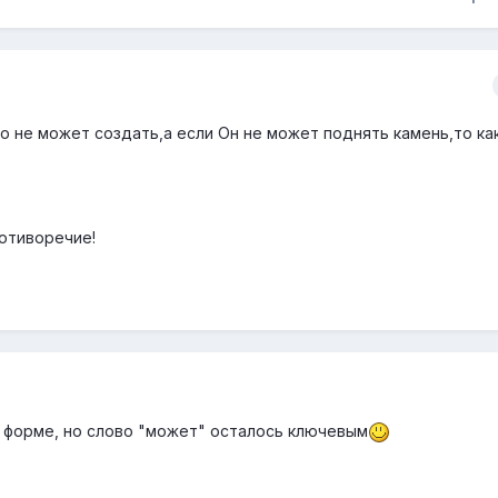
то не может создать,а если Он не может поднять камень,то ка
ротиворечие!
й форме, но слово "может" осталось ключевым