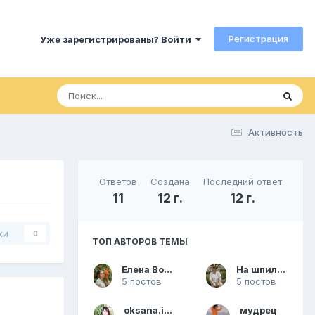
Регистрация
Уже зарегистрированы? Войти
Активность
Ответов
Создана
Последний ответ
11
12 г.
12 г.
ки
0
ТОП АВТОРОВ ТЕМЫ
Елена Волкова
На шпильках
5 постов
5 постов
oksana.india
мудрец