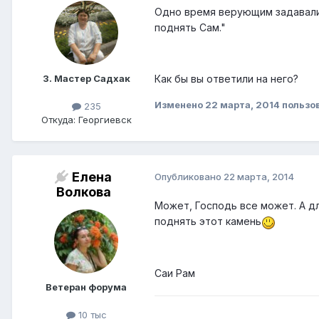
Одно время верующим задавали 
поднять Сам."
3. Мастер Садхак
Как бы вы ответили на него?
Изменено
22 марта, 2014
пользо
235
Откуда: Георгиевск
Елена
Опубликовано
22 марта, 2014
Волкова
Может, Господь все может. А д
поднять этот камень
Саи Рам
Ветеран форума
10 тыс