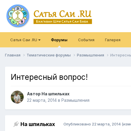
Сатья Саи .RU
Форумы
События
Галерея
Главная
Тематические форумы
Размышления
Интересны
Интересный вопрос!
Автор
На шпильках
22 марта, 2014
в
Размышления
На шпильках
Опубликовано
22 марта, 2014
(изм