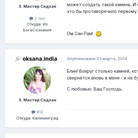
может создать такой камень. И 
3. Мастер Садхак
это бы противоречило первому 
2 тыс
Откуда: Из
БогаСознания
Ом Саи Рам!
oksana.india
Опубликовано
23 марта, 2014
Блин! Вокруг столько камней, кот
свернётся вновь в меня - и не бу
С любовью. Ваш Господь.
3. Мастер Садхак
812
Откуда: Калининград