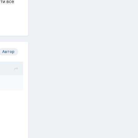
ти все
Автор