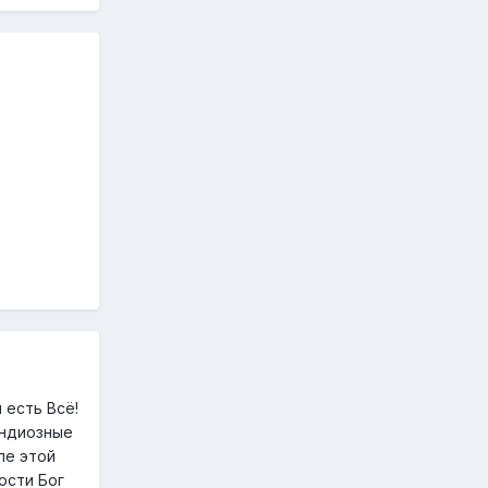
 есть Всё!
андиозные
ле этой
ости Бог