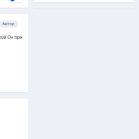
Автор
кой Он при