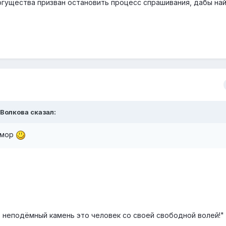
гущества призван остановить процесс спрашивания, дабы най
 Волкова сказал:
юмор
о неподёмный камень это человек со своей свободной волей!"