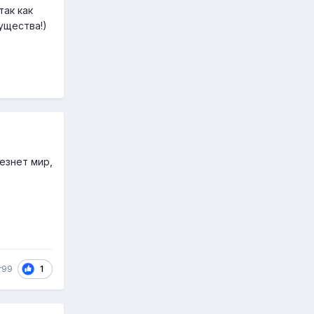
так как
ущества!)
чезнет мир,
1
r99