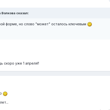
а Волкова сказал:
ивой форме, но слово "может" осталось ключевым
 скоро уже 1 апреля!!
ор
ет...