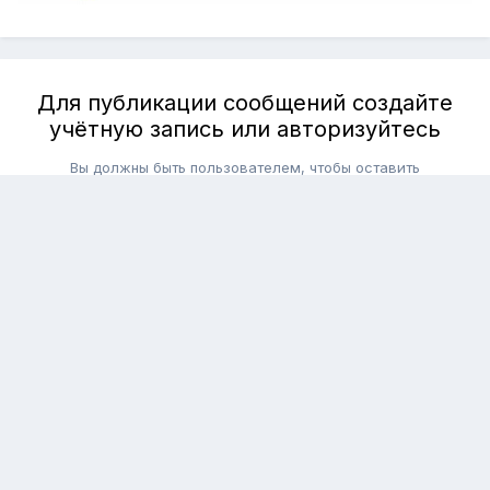
Для публикации сообщений создайте
учётную запись или авторизуйтесь
Вы должны быть пользователем, чтобы оставить
комментарий
Создать аккаунт
Зарегистрируйте новый аккаунт в нашем сообществе.
Это очень просто!
Регистрация нового пользователя
Войти
Уже есть аккаунт? Войти в систему.