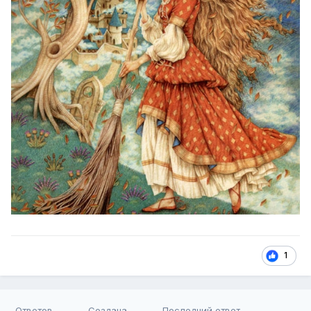
1
Ответов
Создана
Последний ответ