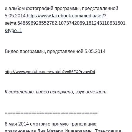
и альбом фотографий программы, представленной
5.05.2014
https://www.facebook.com/media/set/?
set=a.648696928552782.1073742069.181243118631501
&type=1
Видео программы, представленной 5.05.2014
http://www.youtube.com/watch?v=B6EQPrvawD4
К сожалению, видео испорчено, звук исчезает.
===================================
6 мая 2014 смотрите прямую трансляцию
празднования Дня Матери Ишвараммы. Трансляция