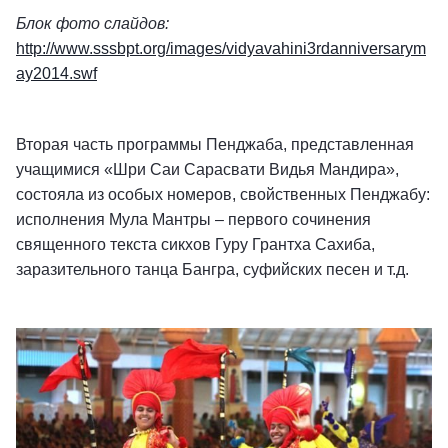
Блок фото слайдов:
http://www.sssbpt.org/images/vidyavahini3rdanniversarym
ay2014.swf
Вторая часть программы Пенджаба, представленная
учащимися «Шри Саи Сарасвати Видья Мандира»,
состояла из особых номеров, свойственных Пенджабу:
исполнения Мула Мантры – первого сочинения
священного текста сикхов Гуру Грантха Сахиба,
заразительного танца Бангра, суфийских песен и т.д.