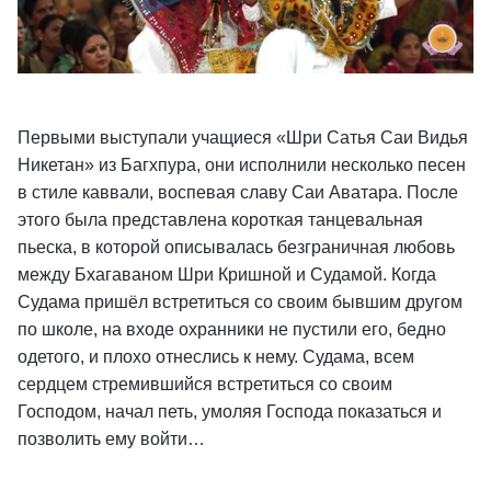
Первыми выступали учащиеся «Шри Сатья Саи Видья
Никетан» из Багхпура, они исполнили несколько песен
в стиле каввали, воспевая славу Саи Аватара. После
этого была представлена короткая танцевальная
пьеска, в которой описывалась безграничная любовь
между Бхагаваном Шри Кришной и Судамой. Когда
Судама пришёл встретиться со своим бывшим другом
по школе, на входе охранники не пустили его, бедно
одетого, и плохо отнеслись к нему. Судама, всем
сердцем стремившийся встретиться со своим
Господом, начал петь, умоляя Господа показаться и
позволить ему войти…