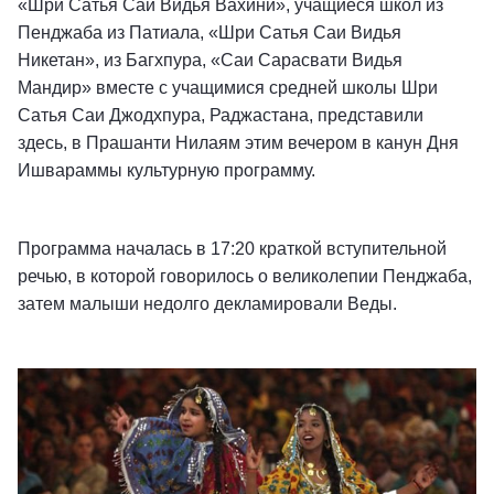
«Шри Сатья Саи Видья Вахини», учащиеся школ из
Пенджаба из Патиала, «Шри Сатья Саи Видья
Никетан», из Багхпура, «Саи Сарасвати Видья
Мандир» вместе с учащимися средней школы Шри
Сатья Саи Джодхпура, Раджастана, представили
здесь, в Прашанти Нилаям этим вечером в канун Дня
Ишвараммы культурную программу.
Программа началась в 17:20 краткой вступительной
речью, в которой говорилось о великолепии Пенджаба,
затем малыши недолго декламировали Веды.