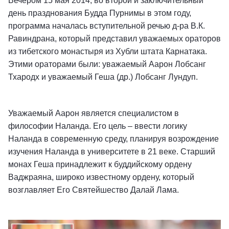
Вечером 15 мая 2014, во второй и заключительный
день празднования Будда Пурнимы в этом году,
программа началась вступительной речью д-ра В.К.
Равиндрана, который представил уважаемых ораторов
из тибетского монастыря из Хубли штата Карнатака.
Этими ораторами были: уважаемый Аарон Лобсанг
Тхародх и уважаемый Геша (др.) Лобсанг Лундуп.
Уважаемый Аарон является специалистом в
философии Наланда. Его цель – ввести логику
Наланда в современную среду, планируя возрождение
изучения Наланда в университете в 21 веке. Старший
монах Геша принадлежит к буддийскому ордену
Ваджраяна, широко известному ордену, который
возглавляет Его Святейшество Далай Лама.