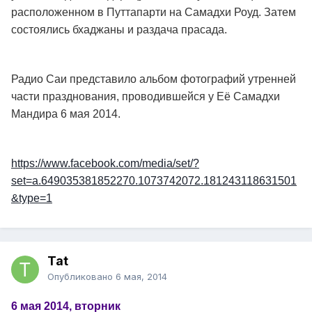
расположенном в Путтапарти на Самадхи Роуд. Затем
состоялись бхаджаны и раздача прасада.
Радио Саи представило альбом фотографий утренней
части празднования, проводившейся у Её Самадхи
Мандира 6 мая 2014.
https://www.facebook.com/media/set/?
set=a.649035381852270.1073742072.181243118631501
&type=1
Tat
Опубликовано
6 мая, 2014
6 мая 2014, вторник