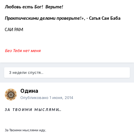
Любовь есть Бог! Верьте!
Практическими делами проверьте!», -
Сатья Саи Баба
САИ
РАМ
Без Тебя нет меня
3 недели спустя...
Одина
Опубликовано
1 июня, 2014
З А Т В О И М И М Ы С Л Я М И…
За Твоими мыслями иду,