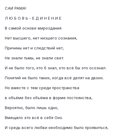
САИ РАМА!
Л Ю Б О В Ь - Е Д И Н Е Н И Е
В самой основе мироздания
Нет высшего, нет низшего сознания,
Причины нет и следствий нет,
Не знали тьмы, не знали свет.
И не было того, кто б знал, кто всё бы это осознал.
Понятий не было таких, когда всё делят на двоих.
Но вместе с тем среди пространства
в объёме без объёма в форме постоянства,
Вероятно, было лишь одно,
Вмещало это всё в себя Оно.
И средь всего любви необходимо было проявиться,