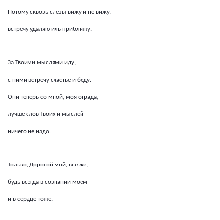
Потому сквозь слёзы вижу и не вижу,
встречу удаляю иль приближу.
За Твоими мыслями иду,
с ними встречу счастье и беду.
Они теперь со мной, моя отрада,
лучше слов Твоих и мыслей
ничего не надо.
Только, Дорогой мой, всё же,
будь всегда в сознании моём
и в сердце тоже.