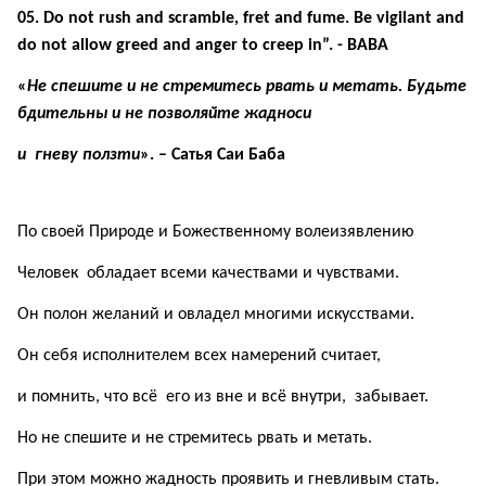
05. Do not rush and s
с
ramble, fret and fume. Be vigilant and
do not allow greed and anger to creep in”. - BABA
«
Не спешите и не стремитесь рвать и метать. Будьте
бдительны и не позволяйте жадноси
и гневу ползти
». – Сатья Саи Баба
По своей Природе и Божественному волеизявлению
Человек обладает всеми качествами и чувствами.
Он полон желаний и овладел многими искусствами.
Он себя исполнителем всех намерений считает,
и помнить, что всё его из вне и всё внутри, забывает.
Но не спешите и не стремитесь рвать и метать.
При этом можно жадность проявить и гневливым стать.