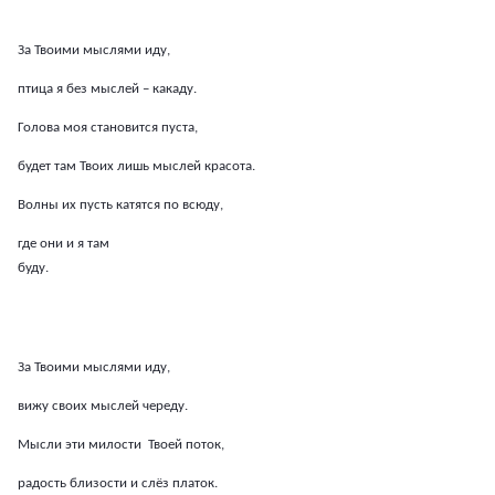
За Твоими мыслями иду,
птица я без мыслей – какаду.
Голова моя становится пуста,
будет там Твоих лишь мыслей красота.
Волны их пусть катятся по всюду,
где они и я там
буду.
За Твоими мыслями иду,
вижу своих мыслей череду.
Мысли эти милости Твоей поток,
радость близости и слёз платок.