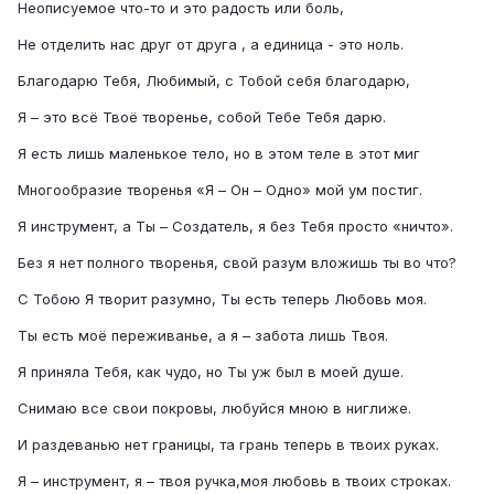
Неописуемое что-то и это радость или боль,
Не отделить нас друг от друга , а единица - это ноль.
Благодарю Тебя, Любимый, с Тобой себя благодарю,
Я – это всё Твоё творенье, собой Тебе Тебя дарю.
Я есть лишь маленькое тело, но в этом теле в этот миг
Многообразие творенья «Я – Он – Одно» мой ум постиг.
Я инструмент, а Ты – Создатель, я без Тебя просто «ничто».
Без я нет полного творенья, свой разум вложишь ты во что?
С Тобою Я творит разумно, Ты есть теперь Любовь моя.
Ты есть моё переживанье, а я – забота лишь Твоя.
Я приняла Тебя, как чудо, но Ты уж был в моей душе.
Снимаю все свои покровы, любуйся мною в ниглиже.
И раздеванью нет границы, та грань теперь в твоих руках.
Я – инструмент, я – твоя ручка,моя любовь в твоих строках.