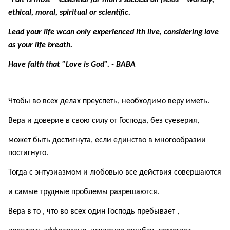
“Fait is most essential for man’s success all fields – worldly,
ethical, moral, spiritual or scientific.
Lead your life wcan only experienced ith live, considering love
as your life breath.
Have
faith
that
”
Love
is
God
”. - ВАВА
Чтобы во всех делах преуспеть, необходимо веру иметь.
Вера и доверие в свою силу от Господа, без суеверия,
может быть достигнута, если единство в многообразии
постигнуто.
Тогда с энтузиазмом и любовью все действия совершаются
и самые трудные проблемы разрешаются.
Вера в то , что во всех один Господь пребывает ,