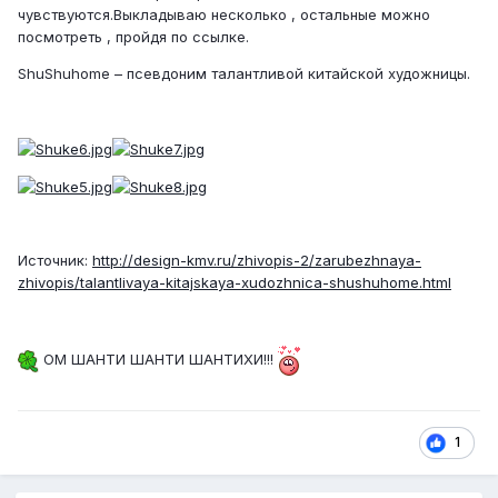
чувствуются.Выкладываю несколько , остальные можно
посмотреть , пройдя по ссылке.
ShuShuhome – псевдоним талантливой китайской художницы.
Источник:
http://design-kmv.ru/zhivopis-2/zarubezhnaya-
zhivopis/talantlivaya-kitajskaya-xudozhnica-shushuhome.html
ОМ ШАНТИ ШАНТИ ШАНТИХИ!!!
1