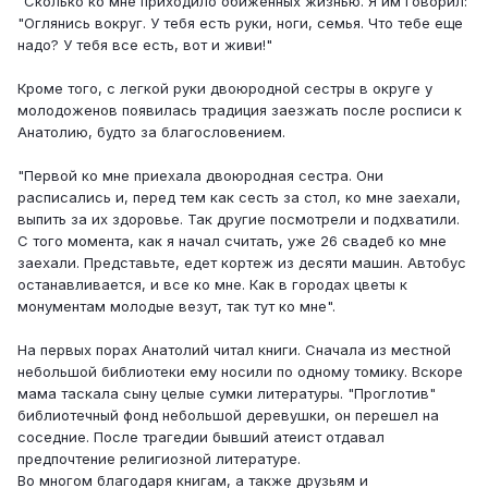
"Сколько ко мне приходило обиженных жизнью. Я им говорил:
"Оглянись вокруг. У тебя есть руки, ноги, семья. Что тебе еще
надо? У тебя все есть, вот и живи!"
Кроме того, с легкой руки двоюродной сестры в округе у
молодоженов появилась традиция заезжать после росписи к
Анатолию, будто за благословением.
"Первой ко мне приехала двоюродная сестра. Они
расписались и, перед тем как сесть за стол, ко мне заехали,
выпить за их здоровье. Так другие посмотрели и подхватили.
С того момента, как я начал считать, уже 26 свадеб ко мне
заехали. Представьте, едет кортеж из десяти машин. Автобус
останавливается, и все ко мне. Как в городах цветы к
монументам молодые везут, так тут ко мне".
На первых порах Анатолий читал книги. Сначала из местной
небольшой библиотеки ему носили по одному томику. Вскоре
мама таскала сыну целые сумки литературы. "Проглотив"
библиотечный фонд небольшой деревушки, он перешел на
соседние. После трагедии бывший атеист отдавал
предпочтение религиозной литературе.
Во многом благодаря книгам, а также друзьям и