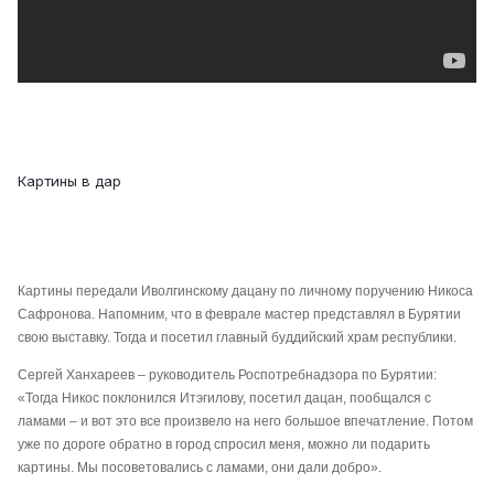
Картины в дар
Картины передали Иволгинскому дацану по личному поручению Никоса
Сафронова. Напомним, что в феврале мастер представлял в Бурятии
свою выставку. Тогда и посетил главный буддийский храм республики.
Сергей Ханхареев – руководитель Роспотребнадзора по Бурятии:
«Тогда Никос поклонился Итэгилову, посетил дацан, пообщался с
ламами – и вот это все произвело на него большое впечатление. Потом
уже по дороге обратно в город спросил меня, можно ли подарить
картины. Мы посоветовались с ламами, они дали добро».