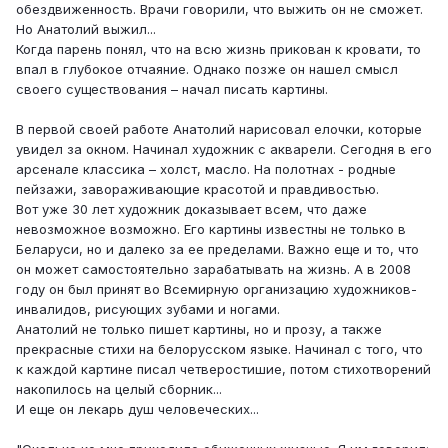
обездвиженность. Врачи говорили, что выжить он не сможет.
Но Анатолий выжил...
Когда парень понял, что на всю жизнь прикован к кровати, то
впал в глубокое отчаяние. Однако позже он нашел смысл
своего существования – начал писать картины.
В первой своей работе Анатолий нарисовал елочки, которые
увидел за окном. Начинал художник с акварели. Сегодня в его
арсенале классика – холст, масло. На полотнах - родные
пейзажи, завораживающие красотой и правдивостью.
Вот уже 30 лет художник доказывает всем, что даже
невозможное возможно. Его картины известны не только в
Беларуси, но и далеко за ее пределами. Важно еще и то, что
он может самостоятельно зарабатывать на жизнь. А в 2008
году он был принят во Всемирную организацию художников-
инвалидов, рисующих зубами и ногами.
Анатолий не только пишет картины, но и прозу, а также
прекрасные стихи на белорусском языке. Начинал с того, что
к каждой картине писал четверостишие, потом стихотворений
накопилось на целый сборник...
И еще он лекарь душ человеческих...