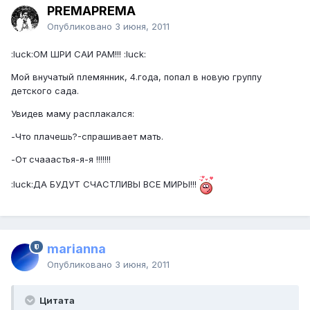
PREMAPREMA
Опубликовано
3 июня, 2011
:luck:ОМ ШРИ САИ РАМ!!! :luck:
Мой внучатый племянник, 4.года, попал в новую группу
детского сада.
Увидев маму расплакался:
-Что плачешь?-спрашивает мать.
-От счааастья-я-я !!!!!!!
:luck:ДА БУДУТ СЧАСТЛИВЫ ВСЕ МИРЫ!!!
marianna
Опубликовано
3 июня, 2011
Цитата