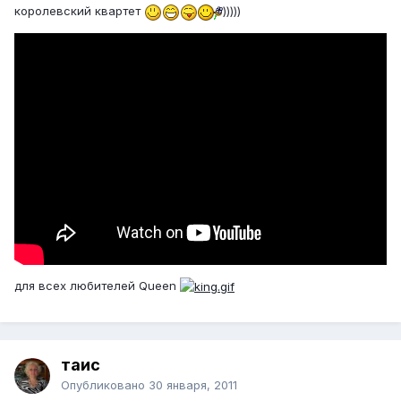
королевский квартет
)))))
для всех любителей Queen
таис
Опубликовано
30 января, 2011