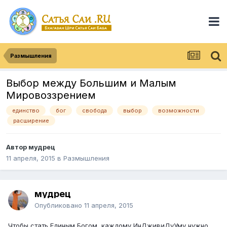
Размышления
Выбор между Большим и Малым
Мировоззрением
единство
бог
свобода
выбор
возможности
расширение
Автор
мудрец
11 апреля, 2015
в
Размышления
мудрец
Опубликовано
11 апреля, 2015
Чтобы стать Единым Богом, каждому ИнДживиДуУму нужно