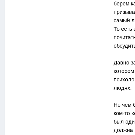
берем к
призываю
самый л
То есть 
почитат
обсудит
Давно з
котором
психоло
людях.
Но чем 
ком-то 
был оди
должна 