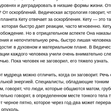
 уровнях и деградировать в низшие формы жизни. От
? От оскорблений. Ведическая астрология говорит, ч
планета Кету отвечает за оскорбления. Кету — это т
 которая быстро дает реакции, часто мгновенно. Кет
вобождение. Но в отрицательном аспекте Она наказы
ения и непочтительную речь, быстро лишая человека
 достиг в духовном и материальном плане. В Ведичес
ации каждого человека учили очень внимательно сле
ечью. Пока человек не заговорил, его тяжело узнать.
т мудреца можно отличить, когда он заговорит. Речь
ильной энергией. Специалисты, обладающие тонким
м, говорят, что люди, которые общаются матом, груб
тельно говорят, в определенном месте тонкого тела т
т черное пятно, которое через год-два может перера
 опухоль.