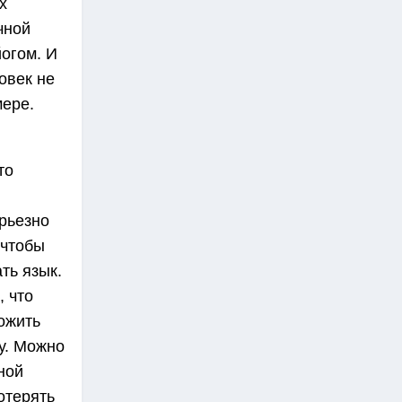
х
чной
огом. И
овек не
мере.
то
ерьезно
 чтобы
ть язык.
 что
ожить
у. Можно
ной
отерять