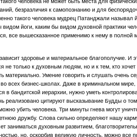
 такого человека не может быть места для физически
аний, безразличия к самопознанию и для беспорядо
менно такого человека мудрец Патанджали называл й
ы видом йоги, каким бы видом духовной практики чел
ся, все вышесказанное применимо к нему в полной 
 зависит здоровье и материальное благополучие. И э
я не только к духовным людям, но и к тем, кто хочет
ть материально. Умение говорить и слушать очень с
 во всех бизнес-школах. Даже в криминальном мире,
ся в бандитской иерархии, нужно уметь контролирова
нь реализовано цитируют высказывание Будды о том,
можно убить человека. Три минуты гнева могут уничт
етнюю дружбу. Слова сильно определяют нашу карм
лет заниматься духовным развитием, благотворитель
ностью, но, оскорбив великую личность, можно все п