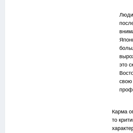
Люди,
после
вним
Япони
больш
выро
это с
Вост
свою 
проф
Карма о
то крит
характер