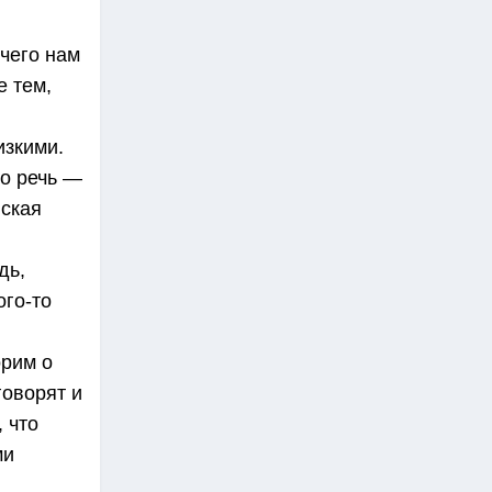
 чего нам
е тем,
изкими.
то речь —
нская
дь,
ого-то
орим о
говорят и
 что
ми