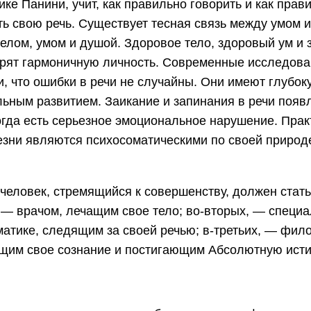
ике Панини, учит, как правильно говорить и как прав
ть свою речь. Существует тесная связь между умом и
телом, умом и душой. Здоровое тело, здоровый ум и
орят гармоничную личность. Современные исследов
и, что ошибки в речи не случайны. Они имеют глубок
льным развитием. Заикание и запинания в речи появ
когда есть серьезное эмоциональное нарушение. Прак
езни являются психосоматическими по своей природ
человек, стремящийся к совершенству, должен стать,
 — врачом, лечащим свое тело; во-вторых, — специ
матике, следящим за своей речью; в-третьих, — фил
им свое сознание и постигающим Абсолютную исти