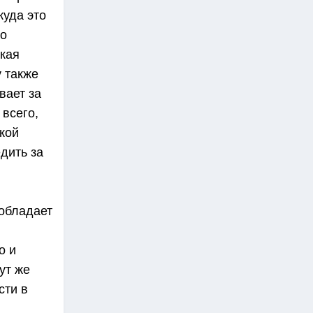
куда это
то
акая
у также
вает за
 всего,
кой
дить за
 обладает
о и
ут же
сти в