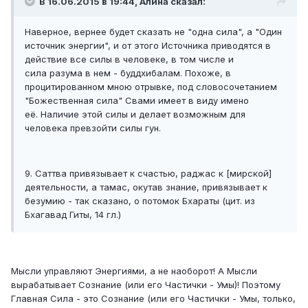
В 16.06.2015 в 19:44, Алина сказал:
Наверное, вернее будет сказать не "одна сила", а "Один
источник энергии", и от этого Источника приводятся в
действие все силы в человеке, в том числе и
сила разума в нем - буддхибалам. Похоже, в
процитированном мною отрывке, под словосочетанием
"Божественная сила" Свами имеет в виду имено
её. Наличие этой силы и делает возможным для
человека превзойти силы гун.
9. Саттва привязывает к счастью, раджас к [мирской]
деятельности, а тамас, окутав знание, привязывает к
безумию - так сказано, о потомок Бхараты (цит. из
Бхагавад Гиты, 14 гл.)
Мысли управляют Энергиями, а не наоборот! А Мысли
вырабатывает Сознание (или его Частички - Умы)! Поэтому
Главная Сила - это Сознание (или его Частички - Умы, только,