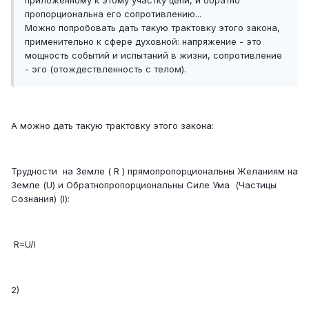
приложенному к этому участку цепи, и обратно
пропорциональна его сопротивлению...
Можно попробовать дать такую трактовку этого закона,
применительно к сфере духовной: напряжение - это
мощность событий и испытаний в жизни, сопротивление
- эго (отождествленность с телом).
А можно дать такую трактовку этого закона:
Трудности на Земле ( R ) прямопропорциональны Желаниям на
Земле (U) и Обратнопропорциональны Силе Ума (Частицы
Сознания) (I):
R=U/I
2)