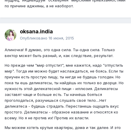
по причине аджняны, а не наоборот.
oksana.india
Опубликовано
16 июня, 2015
Алиночка! Я думаю, это одна сила. Ты-одна сила. Только
вектор может быть разный, и, как следствие, результат.
Но прежде чем "мир отпустит", мне кажется, надо "отпустить
мир". Тогда им можно будет наслаждаться, не боясь. Если ты
приучен есть простую пищу, ты нигде не будешь голоден. Но
пока ты ешь деликатесы, ты найдёшь их только во дворце. Но
нужность этой дилекатесной пищи - иллюзия. Деликатесы
заставят чаще и больше есть. Ты начнёшь бояться
проголодаться, разучишься слушать своё тело....Нет
деликатеса - будешь страдать. Перестанешь ощущать вкус
простого. Деликатесы - образное название и относятся ко
всему. Но я не против их! Против их власти.
Мы можем хотеть крутые квартиры, дома и так далее. И это