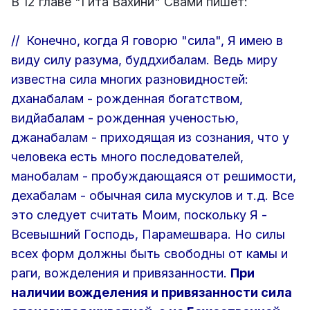
В 12 главе "Гита Вахини" Свами пишет:
// Конечно, когда Я говорю "сила", Я имею в
виду силу разума, буддхибалам. Ведь миру
известна сила многих разновидностей:
дханабалам - рожденная богатством,
видйабалам - рожденная ученостью,
джанабалам - приходящая из сознания, что у
человека есть много последователей,
манобалам - пробуждающаяся от решимости,
дехабалам - обычная сила мускулов и т.д. Все
это следует считать Моим, поскольку Я -
Всевышний Господь, Парамешвара. Но силы
всех форм должны быть свободны от камы и
раги, вожделения и привязанности.
При
наличии вожделения и привязанности сила