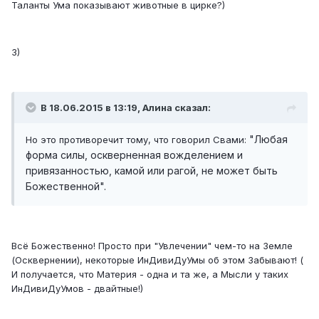
Таланты Ума показывают животные в цирке?)
3)
В 18.06.2015 в 13:19, Алина сказал:
"Любая
Но это противоречит тому, что говорил Свами:
форма силы, оскверненная вожделением и
привязанностью, камой или рагой, не может быть
Божественной".
Всё Божественно! Просто при "Увлечении" чем-то на Земле
(Осквернении), некоторые ИнДивиДуУмы об этом Забывают! (
И получается, что Материя - одна и та же, а Мысли у таких
ИнДивиДуУмов - двайтные!)