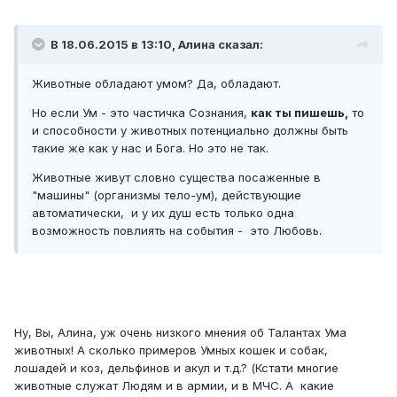
В 18.06.2015 в 13:10, Алина сказал:
Животные обладают умом? Да, обладают.
Но если Ум - это частичка Сознания,
как ты пишешь,
то
и способности у животных потенциально должны быть
такие же как у нас и Бога. Но это не так.
Животные живут словно существа посаженные в
"машины" (организмы тело-ум), действующие
автоматически, и у их душ есть только одна
возможность повлиять на события - это Любовь.
Ну, Вы, Алина, уж очень низкого мнения об Талантах Ума
животных! А сколько примеров Умных кошек и собак,
лошадей и коз, дельфинов и акул и т.д.? (Кстати многие
животные служат Людям и в армии, и в МЧС. А какие