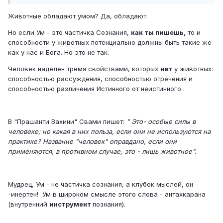
Животные обладают умом? Да, обладают.
Но если Ум - это частичка Сознания,
как ты пишешь,
то и
способности у животных потенциально должны быть такие же
как у нас и Бога. Но это не так.
Человек наделен тремя свойствами, которых
нет
у животных:
способностью рассуждения, способностью отречения и
способностью различения Истинного от неистинного.
В "Прашанти Вахини" Свами пишет:
" Это- особые силы в
человеке; но какая в них польза, если они не используются на
практике? Название "человек" оправдано, если они
применяются, в противном случае, это - лишь животное".
Мудрец, Ум - не частичка сознания, а клубок мыслей, он
-инертен! Ум в широком смысле этого слова - антахкарана
(внутренний
инструмент
познания).