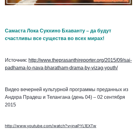
Самаста Лока Сукхино Бхаванту – да будут
счастливы все существа во всех мирах!
Источник:
http://www.theprasanthireporter.org/2015/09/sai-
padhama-lo-nava-bharatham-drama-by-vizag-youth/
Видео вечерней культурной программы преданных из
Андхра Прадеш и Телангана (день 04) – 02 сентября
2015
http://www.youtube.com/watch?v=jnaPYL1EXTw