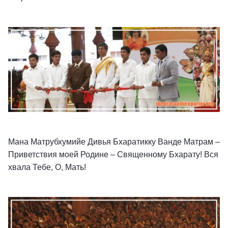
Мана Матрубхумийе Дивья Бхаратикку Ванде Матрам –
Приветствия моей Родине – Священному Бхарату! Вся
хвала Тебе, О, Мать!