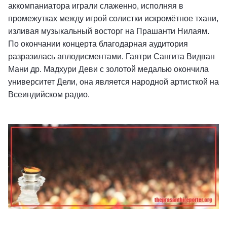
аккомпаниатора играли слаженно, исполняя в
промежутках между игрой солистки искромётное тхани,
изливая музыкальный восторг на Прашанти Нилаям.
По окончании концерта благодарная аудитория
разразилась аплодисментами. Гаятри Сангита Видван
Мани др. Мадхури Деви с золотой медалью окончила
университет Дели, она является народной артисткой на
Всеиндийском радио.