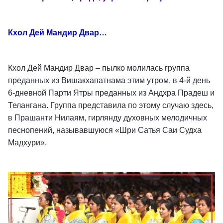
Кхол Дей Мандир Двар…
Кхол Дей Мандир Двар – пылко молилась группа
преданных из Вишакхапатнама этим утром, в 4-й день
6-дневной Парти Ятры преданных из Андхра Прадеш и
Телангана. Группа представила по этому случаю здесь,
в Прашанти Нилаям, гирлянду духовных мелодичных
песнопений, называвшуюся «Шри Сатья Саи Судха
Мадхури».