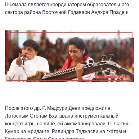
Шьямала является координатором образовательного
сектора района Восточной Годавари Андхра Прадеш.
После этого др. Р. Мадхури Деви предложила
Лотосным Стопам Бхагавана инструментальный
концерт игры на вине, ей аккомпанировали: П. Сатиш
Кумар на мриданге, Равиндра Теджасви на гхатам и