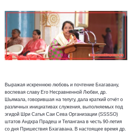
Выражая искреннюю любовь и почтение Бхагавану,
воспевая славу Его Несравненной Любви, др.
Шьямала, говорившая на телугу, дала краткий отчёт о
различных инициативах служения, выполняемых под
эгидой Шри Сатья Саи Сева Организации (SSSSO)
штатов Андхра Прадеш и Телангана в честь 90-летия
со дня Пришествия Бхагавана. В настоящее время др.