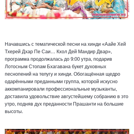
Начавшись с тематической песни на хинди «Аайе Хей
Тхерей Дхар Пе Саи… Кхол Дей Мандир Двар»,
программа продолжалась до 9:00 утра, подарив
Лотосным Стопам Бхагавана букет духовных
песнопений на телугу и хинди. Обогащённая щедро
одарёнными преданными группа, которой искусно
аккомпанировали профессиональные музыканты,
доставила удовольствие августейшему собранию в это
утро, подняв дух преданности Прашанти на большие
высоты.