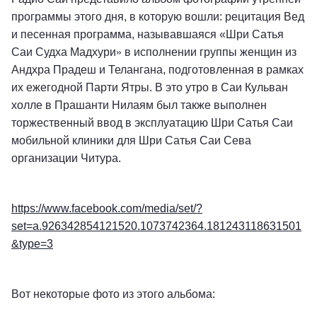
программы этого дня, в которую вошли: рецитация Вед
и песенная программа, называвшаяся «Шри Сатья
Саи Судха Мадхури
»
в исполнении группы женщин из
Андхра Прадеш и Телангана, подготовленная в рамках
их ежегодной Парти Ятры. В это утро в Саи Кульван
холле в Прашанти Нилаям был также выполнен
торжественный ввод в эксплуатацию Шри Сатья Саи
мобильной клиники для Шри Сатья Саи Сева
организации Читура.
https://www.facebook.com/media/set/?
set=a.926342854121520.1073742364.181243118631501
&type=3
Вот некоторые фото из этого альбома: