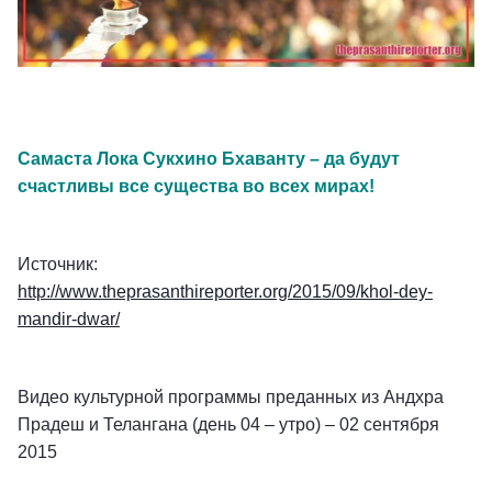
Самаста Лока Сукхино Бхаванту – да будут
счастливы все существа во всех мирах!
Источник:
http://www.theprasanthireporter.org/2015/09/khol-dey-
mandir-dwar/
Видео культурной программы преданных из Андхра
Прадеш и Телангана (день 04 – утро) – 02 сентября
2015