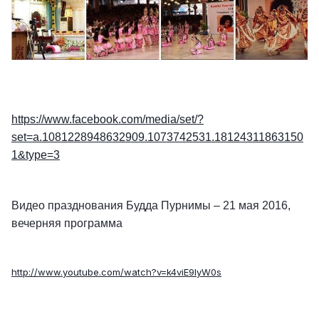
https://www.facebook.com/media/set/?
set=a.1081228948632909.1073742531.18124311863150
1&type=3
Видео празднования Будда Пурнимы – 21 мая 2016,
вечерняя программа
http://www.youtube.com/watch?v=k4viE9IyW0s