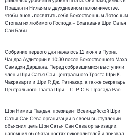
районных уровней и уровня штата. Они находились в
Прашанти Нилаям в двухдневном паломничестве,
чтобы вновь посвятить себя Божественным Лотосным
Стопам их любимого Господа – Бхагавана Шри Сатья
Саи Бабы.
Собрание первого дня началось 11 июня в Пурна
Чандра Аудитории в 10:30 после Божественного Маха
Самадхи Даршана. Перед собравшимися выступили
члены Шри Сатья Саи Центрального Траста Шри К.
Чакраварти и Шри Р. Дж. Ратнакар, а также секретарь
Центрального Траста Шри Г. С. Р. С.В. Прасада Рао.
Шри Нимиш Пандья, президент Всеиндийской Шри
Сатья Саи Сева организации в своём выступлении
объяснил цель Шри Сатья Саи Сева организации,
напомнил об обязанностях руководителей и призвал