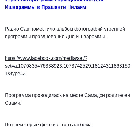
Ишвараммы в Прашанти Нилаям
Радио Саи поместило альбом фотографий утренней
программы празднования Дня Ишвараммы.
https://www.facebook.com/media/set/?
set=a.1070835476338923.1073742529.18124311863150
1&type=3
Программа проводилась на месте Самадхи родителей
Свами.
Вот некоторые фото из этого альбома: