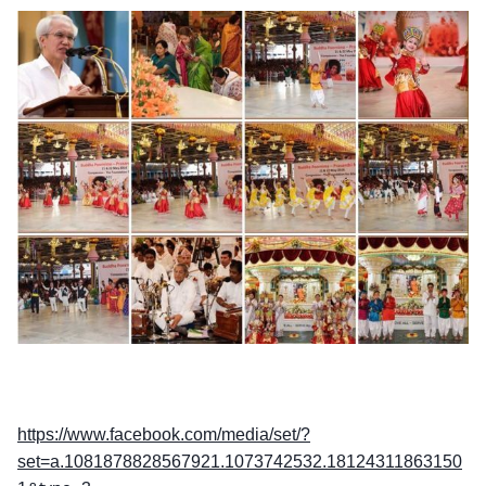
https://www.facebook.com/media/set/?
set=a.1081878828567921.1073742532.18124311863150