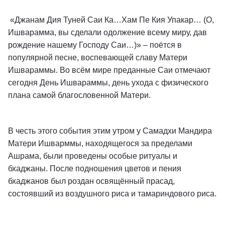
«Джанам Дия Туней Саи Ка…Хам Пе Кия Упакар… (О,
Ишварамма, вы сделали одолжение всему миру, дав
рождение нашему Господу Саи…)» – поётся в
популярной песне, воспевающей славу Матери
Ишвараммы. Во всём мире преданные Саи отмечают
сегодня День Ишвараммы, день ухода с физического
плана самой благословенной Матери.
В честь этого события этим утром у Самадхи Мандира
Матери Ишварммы, находящегося за пределами
Ашрама, были проведены особые ритуалы и
бхаджаны. После подношения цветов и пения
бхаджанов был роздан освящённый прасад,
состоявший из воздушного риса и тамариндового риса.