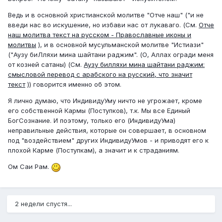
Ведь и в основной христианской молитве "Отче наш" ("и не
введи нас во искушение, но избави нас от лукаваго. (См.
Отче
наш молитва текст на русском - Православные иконы и
молитвы
), и в основной мусульманской молитве "Истиази"
("Аузу биЛляхи мина шайтани раджим". (О, Аллах огради меня
от козней сатаны) (См.
Аузу билляхи мина шайтани раджим:
смысловой перевод с арабского на русский, что значит
текст
)) говорится именно об этом.
Я лично думаю, что ИндивидуУму ничто не угрожает, кроме
его собственной Кармы (Поступков), т.к. Мы все Единый
БогСознание. И поэтому, только его (ИндивидуУма)
неправильные действия, которые он совершает, в основном
под "воздействием" других ИндивидуУмов - и приводят его к
плохой Карме (Поступкам), а значит и к страданиям.
Ом Саи Рам.
2 недели спустя...