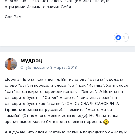
слогов "на" - это "нет" слогу "Сат"(Истине) - по сути:
отрицание Истины, а значит Себя.
Саи Рам
1
мудрец
Опубликовано
3 марта, 2018
Дорогая Елена, как я понял, Вы из слова "сатана" сделали
слово "сат", и перевели слово "сат" как "Истина". Хотя слово
"сат" на санскрите переводится как - "бытие". А Истина на
санскрите будет - "Сатья". А слово "неистина, ложь" на
санскрите будет как "асатья". (См.
СЛОВАРЬ САНСКРИТА
(транслитерация на русский).
) Помните: "Асато ма сат
гамайя" (От ложного меня к истине веди). Но Ваша точка
зрения имеет место быть и она очень интересна.
А я думаю, что слово "сатана" больше подходит по смыслу к