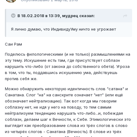
В 18.02.2018 в 13:39, мудрец сказал:
Я лично думаю, что ИндивидуУму ничто не угрожает
Саи Рам
Поделюсь филологическими (и не только) размышлениями на
эту тему. Искушение есть там, где присутствует соблазн
нарушить что-либо (от закона до собственного обета). Угроза
в том, что ты, поддавшись искушению ума, действуешь
против себя же.
Можно обнаружить некоторую идентичность слов "сатана" и
Санатана. Слог "на" на санскрите означает "нет" (или ещё
обозначает нейтрализацию). Так вот когда мы говорим
соблазну нет, не идя у него на поводу, то тем самым
нейтрализуем тенденцию нарушать что-либо...и, побеждая
соблазн, делаем шаг к Вечности, к Себе. Этимологически это
выглядит как преобразование слова из трёх слогов в слово
из четырёх слогов - Санатана (Вечность). В слове из трёх