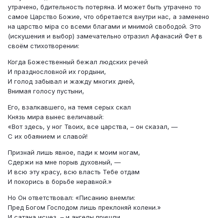
утрачено, бдительность потеряна. И может быть утрачено то
самое Царство Божие, что обретается внутри нас, а заменено
на царство мiра со всеми благами и мнимой свободой. Это
(искушения и выбор) замечательно отразил Афанасий Фет в
своём стихотворении:
Когда Божественный бежал людских речей
И празднословной их гордыни,
И голод забывал и жажду многих дней,
Внимая голосу пустыни,
Его, взалкавшего, на темя серых скал
Князь мира вынес величавый:
«Вот здесь, у ног Твоих, все царства, – он сказал, —
С их обаянием и славой!
Признай лишь явное, пади к моим ногам,
Сдержи на мне порыв духовный, —
И всю эту красу, всю власть Тебе отдам
И покорись в борьбе неравной.»
Но Он ответствовал: «Писанию внемли:
Пред Богом Господом лишь преклоняй колени.»
И сатана исчез, – и ангелы пришли