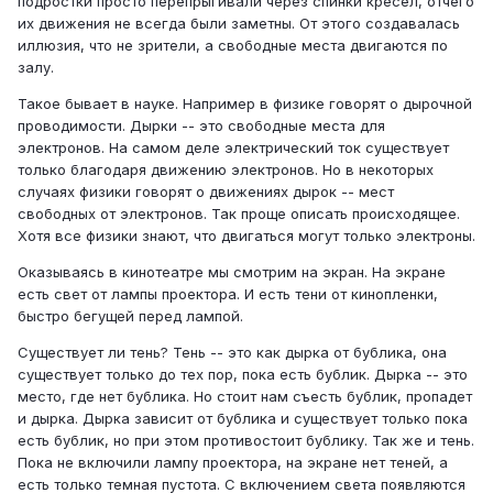
подростки просто перепрыгивали через спинки кресел, отчего
их движения не всегда были заметны. От этого создавалась
иллюзия, что не зрители, а свободные места двигаются по
залу.
Такое бывает в науке. Например в физике говорят о дырочной
проводимости. Дырки -- это свободные места для
электронов. На самом деле электрический ток существует
только благодаря движению электронов. Но в некоторых
случаях физики говорят о движениях дырок -- мест
свободных от электронов. Так проще описать происходящее.
Хотя все физики знают, что двигаться могут только электроны.
Оказываясь в кинотеатре мы смотрим на экран. На экране
есть свет от лампы проектора. И есть тени от кинопленки,
быстро бегущей перед лампой.
Существует ли тень? Тень -- это как дырка от бублика, она
существует только до тех пор, пока есть бублик. Дырка -- это
место, где нет бублика. Но стоит нам съесть бублик, пропадет
и дырка. Дырка зависит от бублика и существует только пока
есть бублик, но при этом противостоит бублику. Так же и тень.
Пока не включили лампу проектора, на экране нет теней, а
есть только темная пустота. С включением света появляются