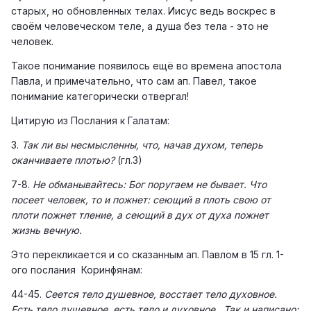
старых, но обновленных телах. Иисус ведь воскрес в
своём человеческом теле, а душа без тела - это не
человек.
Такое понимание появилось ещё во времена апостола
Павла, и примечательно, что сам ап. Павел, такое
понимание категорически отвергал!
Цитирую из Послания к Галатам:
3.
Так ли вы несмысленны, что, начав духом, теперь
оканчиваете плотью?
(гл.3)
7-8.
Не обманывайтесь: Бог поругаем не бывает. Что
посеет человек, то и пожнет: сеющий в плоть свою от
плоти пожнет тление, а сеющий в дух от духа пожнет
жизнь вечную.
Это перекликается и со сказанным ап. Павлом в 15 гл. 1-
ого послания Коринфянам:
44-45.
Сеется тело душевное, восстает тело духовное.
Есть тело душевное, есть тело и духовное. Так и написано: