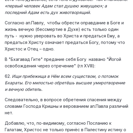
«первый человек Адам стал душею живущею»; а
последний Адам есть дух животворящий.
Согласно ап.Павлу, чтобы обрести оправдание в Боге и
жизнь вечную (бессмертие в Духе) есть только один
путь - нужно уверовать во Христа и предаться Ему, а
предаться Христу означает предаться Богу, потому что
Христос и Отец – одно.
В "Бхагавад Гите" предание себя Богу названо "Йогой
освобождения через отречение" (гл XVIII):
62.
Ищи прибежища в Нём всем существом, о потомок
Бхараты. Его милостью обретёшь высшее умиротворение
и вечную обитель.
Следовательно, в вопросе обретения спасения между
словами Господа Кришны и верованием ап.Павла различий
нет.
Добавлю, что, по-видимому, согласно Посланию к
Галатам, Христос не только принёс в Палестину истину о