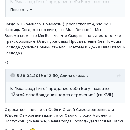
В "Бхагавад Гите" предание себя Богу названо
"Йогой освобождения через отречение" (гл XVIII):
Показать
62.
Ищи прибежища в Нём всем существом, о
Когда Мы начинаем Понимать (Просветлевать), что "Мы
потомок Бхараты. Его милостью обретёшь высшее
Частицы Бога, а это значит, что Мы - Вечные" - Мы
умиротворение и вечную обитель.
Вспоминаем, что Мы Вечные, что Смерти - нет, а есть только
Трансформация. (А вот уже само Просветление без Помощи
Господа добиться очень тяжело. Поэтому и нужна Нам Помощь
Господа.)
4)
В 29.04.2019 в 12:50, Алина сказал:
В "Бхагавад Гите" предание себя Богу названо
"Йогой освобождения через отречение" (гл XVIII).
Отрекаться надо не от Себя и Своей Самостоятельности
(Своей Самореализации), а от Своих Плохих Мыслей и
Поступков. (Иначе же, Зачем тогда Господь Делился на Нас?)