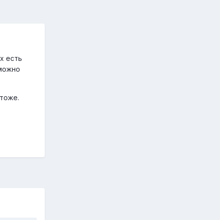
х есть
 можно
 тоже.