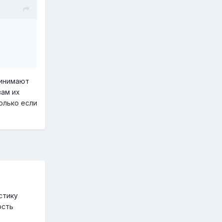
ринимают
вам их
олько если
стику
ость