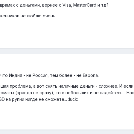
шрамах с деньгами, вернее с Visa, MasterCard и тд?
оженников не люблю очень.
что Индия - не Россия, тем более - не Европа.
шая проблема, а вот снять наличные деньги - сложнее. И если
оматы (правда не сразу), то в небольших и не надейтесь... На
 на рупии нигде не сможете... :luck: