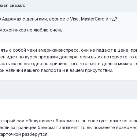
xian сказал:
в Ашрамах с деньгами, вернее с Visa, MasterCard и тд?
аможенников не люблю очень.
ять с собой чеки американэкспресс, они не падают в цене, п
мен идёт по курсу продажи доллара, если вы их потеряете то 
расть их не выгодно по причине того что взять деньги можно т
при наличии вашего паспорта и в вашем присутствии.
оторый сам обслуживает банкоматы. он советует даже по пла
к если за границей банкомат заглючит то вы поимеете возможн
карточкой разберутся.