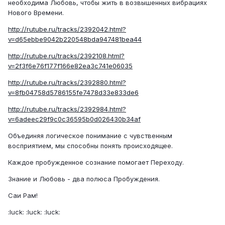
необходима Любовь, чтобы жить в возвышенных вибрациях
Нового Времени.
http://rutube.ru/tracks/2392042.html?
v=d65ebbe9042b220548bda947481bea44
http://rutube.ru/tracks/2392108.html?
v=2f3f6e76f177f166e82ea3c741e06035
http://rutube.ru/tracks/2392880.html?
v=8fb04758d5786155fe7478d33e833de6
http://rutube.ru/tracks/2392984.html?
v=6adeec29f9c0c36595b0d026430b34af
Объединяя логическое понимание с чувственным
восприятием, мы способны понять происходящее.
Каждое пробужденное сознание помогает Переходу.
Знание и Любовь - два полюса Пробуждения.
Саи Рам!
:luck: :luck: :luck: