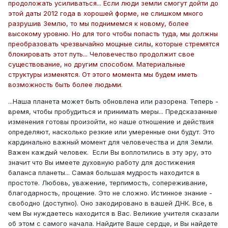
продоложать усиливаться... Если люди земли смогут дойти до
этой даты 2012 года в хорошей форме, не слишком много
разрушив Землю, то мы поднимемся к новому, более
высокому уровню. Но для того чтобы попасть туда, мы должны
преобразовать чрезвычайно мощные силы, которые стремятся
блокировать этот путь... Человечество продолжит свое
существование, но другим способом. Материальные
структуры изменятся. От этого момента мы будем иметь
возможность быть более людьми.
...Наша планета может быть обновлена или разорена. Теперь -
время, чтобы пробудиться и принимать меры... Предсказанные
изменения готовы произойти, но наше отношение и действия
определяют, насколько резкие или умеренные они будут. Это
кардинально важный момент для человечества и для Земли.
Важен каждый человек. Если Вы воплотились в эту эру, это
значит что Вы имеете духовную работу для достижения
баланса планеты... Самая большая мудрость находится в
простоте. Любовь, уважение, терпимость, сопереживание,
благодарность, прощение. Это не сложно. Истинное знание -
свободно (доступно). Оно закодировано в вашей ДНК. Все, в
чем Вы нуждаетесь находится в Вас. Великие учителя сказали
об этом с самого начала. Найдите Ваше сердце, и Вы найдете