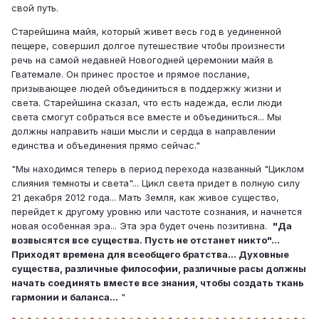
свой путь.
Старейшина майя, который живет весь год в уединенной
пещере, совершил долгое путешествие чтобы произнести
речь на самой недавней Новогодней церемонии майя в
Гватемале. Он принес простое и прямое послание,
призывающее людей объединиться в поддержку жизни и
света. Старейшина сказал, что есть надежда, если люди
света смогут собраться все вместе и объединиться... Мы
должны направить наши мысли и сердца в направлении
единства и объединения прямо сейчас."
"Мы находимся теперь в период перехода названный "Циклом
слияния темноты и света"... Цикл света придет в полную силу
21 декабря 2012 года... Мать Земля, как живое существо,
перейдет к другому уровню или частоте сознания, и начнется
новая особенная эра... Эта эра будет очень позитивна.
"Да
возвысятся все существа. Пусть не отстанет никто"...
Приходят времена для всеобщего братства... Духовные
существа, различные философии, различные расы должны
начать соединять вместе все знания, чтобы создать ткань
гармонии и баланса...
"