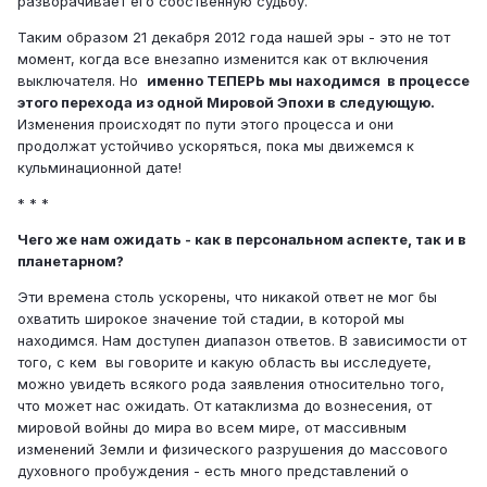
разворачивает его собственную судьбу.
Таким образом 21 декабря 2012 года нашей эры - это не тот
момент, когда все внезапно изменится как от включения
выключателя. Но
именно ТЕПЕРЬ мы находимся в процессе
этого перехода из одной Мировой Эпохи в следующую.
Изменения происходят по пути этого процесса и они
продолжат устойчиво ускоряться, пока мы движемся к
кульминационной дате!
* * *
Чего же нам ожидать - как в персональном аспекте, так и в
планетарном?
Эти времена столь ускорены, что никакой ответ не мог бы
охватить широкое значение той стадии, в которой мы
находимся. Нам доступен диапазон ответов. В зависимости от
того, с кем вы говорите и какую область вы исследуете,
можно увидеть всякого рода заявления относительно того,
что может нас ожидать. От катаклизма до вознесения, от
мировой войны до мира во всем мире, от массивным
изменений Земли и физического разрушения до массового
духовного пробуждения - есть много представлений о