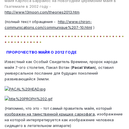
майя Карлоса Баррайос на Новогодней церемонии майя в
Гватемале в 2002 году -
http://www.13moon.com/theories2013.htm
.
(полный текст обращения -
http://www.chiron-
communications.com/communique%207-10.html
)
*
*
*
*
*
*
*
*
*
*
*
*
*
*
*
*
*
*
*
*
*
*
*
*
*
*
*
*
*
*
*
*
*
*
*
*
*
*
*
*
*
*
*
*
*
*
*
*
*
*
ПРОРОЧЕСТВО МАЙЯ О 2012 ГОДЕ
Известный как Особый Свидетель Времени, пророк народа
майя 7-ого столетия, Пакал Вотан (
Pacal Votan
), оставил
универсальное послание для будущих поколений
развивающейся Земли.
(Напомню, что это - тот самый правитель майя, который
изображен на таинственной крышке саркофага
, изображение
на которой интерпретируется как изображение человека
сидящего в летательном аппарате)