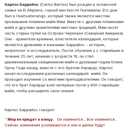
Карлос Баррайос
(Carlos Barrios) был рожден в испанской
семье на El Altiplano, горной местности Гватемалы. Его дом
был в Huehuetenango, который также является местом
проживания племени майя Мам. Вместе с другими племенами
майя и другими хранителями местных традиций, Мам несет
часть старых путей на Острове Черепахи (Северная Америка).
Они - хранители времени, властители календарей, которые
являются древними и важными. Баррайос - историк,
антрополог и исследователь. После обучения у с старейшин в
течение 25 лет, начиная с возраста 19, он стал
церемониальным священником майя и духовным гидом Клана
Орла. Годы назад, вместе с его братом Херардо, Карлос
начал исследование различных календарей майя. Он
проводил изучение со многими преподавателями. Он говорит,
что его брат Херардо взял интервью почти у 600 старейшин
майя, чтобы расширить свои знания.
Карлос Баррайос говорит:
"
Мир не придет к концу.
Он изменится... Все изменится...
Сейчас изменения усиливаются и они и далее будут