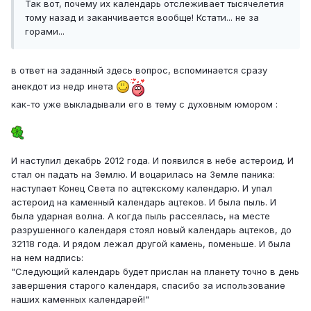
Так вот, почему их календарь отслеживает тысячелетия
тому назад и заканчивается вообще! Кстати... не за
горами...
в ответ на заданный здесь вопрос, вспоминается сразу
анекдот из недр инета
как-то уже выкладывали его в тему с духовным юмором :
И наступил декабрь 2012 года. И появился в небе астероид. И
стал он падать на Землю. И воцарилась на Земле паника:
наступает Конец Света по ацтекскому календарю. И упал
астероид на каменный календарь ацтеков. И была пыль. И
была ударная волна. А когда пыль рассеялась, на месте
разрушенного календаря стоял новый календарь ацтеков, до
32118 года. И рядом лежал другой камень, поменьше. И была
на нем надпись:
"Следующий календарь будет прислан на планету точно в день
завершения старого календаря, спасибо за использование
наших каменных календарей!"