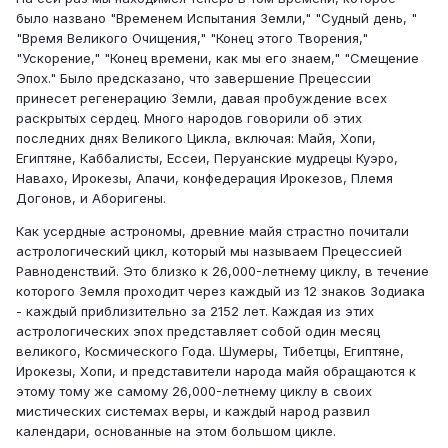
было названо "Временем Испытания Земли," "Судный день, "
"Время Великого Очищения," "Конец этого Творения,"
"Ускорение," "Конец времени, как мы его знаем," "Смещение
Эпох." Было предсказано, что завершение Прецессии
принесет регенерацию Земли, давая пробуждение всех
раскрытых сердец. Много народов говорили об этих
последних днях Великого Цикла, включая: Майя, Хопи,
Египтяне, Каббалисты, Ессеи, Перуанские мудрецы Куэро,
Навахо, Ирокезы, Апачи, конфедерация Ирокезов, Племя
Догонов, и Аборигены.
Как усердные астрономы, древние майя страстно почитали
астрологический цикл, который мы называем Прецессией
Равноденствий. Это близко к 26,000-летнему циклу, в течение
которого Земля проходит через каждый из 12 знаков Зодиака
- каждый приблизительно за 2152 лет. Каждая из этих
астрологических эпох представляет собой один месяц
великого, Космического Года. Шумеры, Тибетцы, Египтяне,
Ирокезы, Хопи, и представители народа майя обращаются к
этому тому же самому 26,000-летнему циклу в своих
мистических системах веры, и каждый народ развил
календари, основанные на этом большом цикле.