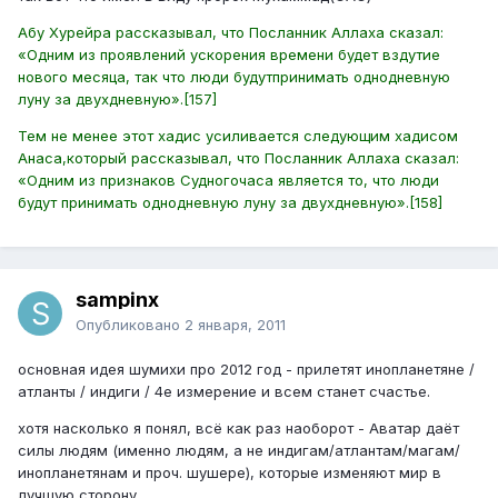
Абу Хурейра рассказывал, что Посланник Аллаха сказал:
«Одним из проявлений ускорения времени будет вздутие
нового месяца, так что люди будутпринимать однодневную
луну за двухдневную».[157]
Тем не менее этот хадис усиливается следующим хадисом
Анаса,который рассказывал, что Посланник Аллаха сказал:
«Одним из признаков Судногочаса является то, что люди
будут принимать однодневную луну за двухдневную».[158]
sampinx
Опубликовано
2 января, 2011
основная идея шумихи про 2012 год - прилетят инопланетяне /
атланты / индиги / 4е измерение и всем станет счастье.
хотя насколько я понял, всё как раз наоборот - Аватар даёт
силы людям (именно людям, а не индигам/атлантам/магам/
инопланетянам и проч. шушере), которые изменяют мир в
лучшую сторону.