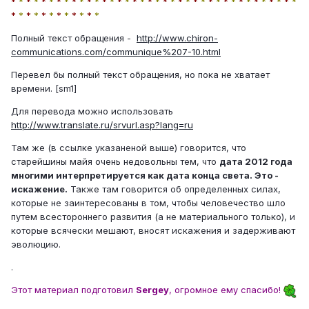
*
*
*
*
*
*
*
*
*
*
*
*
*
*
*
*
*
*
*
*
*
*
*
*
*
*
*
*
*
*
*
*
*
*
*
*
*
*
*
*
*
*
*
*
*
*
*
*
*
*
Полный текст обращения -
http://www.chiron-
communications.com/communique%207-10.html
Перевел бы полный текст обращения, но пока не хватает
времени. [sm1]
Для перевода можно использовать
http://www.translate.ru/srvurl.asp?lang=ru
Там же (в ссылке указаненой выше) говорится, что
старейшины майя очень недовoльны тем, что
дата 2012 года
многими интерпретируется как дата конца света. Это -
искажение.
Также там говорится об определенных силах,
которые не заинтересованы в том, чтобы человечество шло
путем всестороннего развития (а не материального только), и
которые всячески мешают, вносят искажения и задерживают
эволюцию.
.
Этот материал подготовил
Sergey
, огромное ему спасибо!