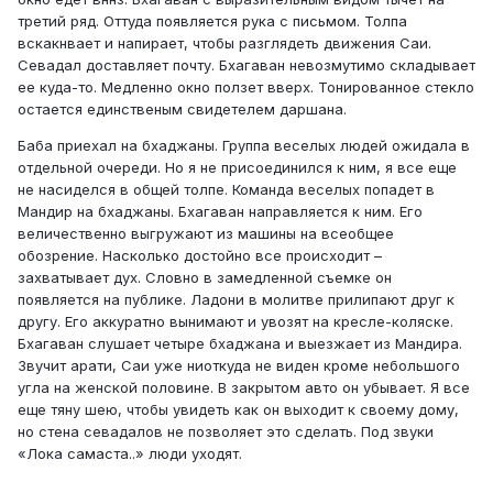
третий ряд. Оттуда появляется рука с письмом. Толпа
вскакнвает и напирает, чтобы разглядеть движения Саи.
Севадал доставляет почту. Бхагаван невозмутимо складывает
ее куда-то. Медленно окно ползет вверх. Тонированное стекло
остается единственым свидетелем даршана.
Баба приехал на бхаджаны. Группа веселых людей ожидала в
отдельной очереди. Но я не присоединился к ним, я все еще
не насиделся в общей толпе. Команда веселых попадет в
Мандир на бхаджаны. Бхагаван направляется к ним. Его
величественно выгружают из машины на всеобщее
обозрение. Насколько достойно все происходит –
захватывает дух. Словно в замедленной съемке он
появляется на публике. Ладони в молитве прилипают друг к
другу. Его аккуратно вынимают и увозят на кресле-коляске.
Бхагаван слушает четыре бхаджана и выезжает из Мандира.
Звучит арати, Саи уже ниоткуда не виден кроме небольшого
угла на женской половине. В закрытом авто он убывает. Я все
еще тяну шею, чтобы увидеть как он выходит к своему дому,
но стена севадалов не позволяет это сделать. Под звуки
«Лока самаста..» люди уходят.