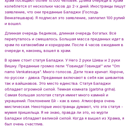
храм посещают более 10.000 человек. Длина очереди в Храм
колеблется от нескольки часов до 2-х дней. Иностранцы пишут
заявление, что они преданные Баладжи (Господь
Венкатешвара). Я подписал это заявление, заплатил 100 рупий
и вошел.
Длинная очередь бедняков, длинная очередь богатых. Всё
перепуталось и смешалось. Большая масса преданных идет в
храм по катакомбам и коридорам. После 4 часов ожидания в
очереди я, наконец, вошел в храм.
В храме стоит статуя Баладжи. У Него 2 руки Шивы и 2 руки
Вишну. Преданные громко пели "Говинда! Говинда!" или "Om
namo Venkatesaya". Много голосов. Дети тоже кричат. Короче,
по-русски - давка. Преданные включают в себя как шиваитов
так и вайшнавов. Это место единства. Статуя Баладжи
обладает огромной силой. Темная комната (garbha griha).
Самая большая золотая статуя имеет много камней и
украшений. Поклонение Ей - как в кино. Атмосфера очень
мистическая. Некоторые иностранцы думают, что эта статуя -
мумия пришельца. Я не знаю, правда ли это, но мурти
Баладжи обладает великой силой. Когда я вышел из Храма, я
был очень счастлив.