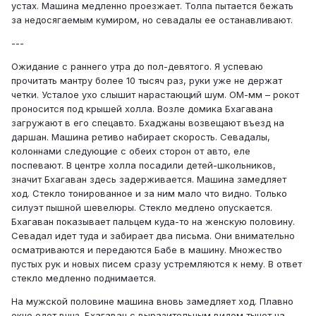
устах. Машина медленно проезжает. Толпа пытается бежать
за недосягаемым кумиром, но севадалы ее останавливают.
---
Ожидание с раннего утра до пол-девятого. Я успеваю
прочитать мантру более 10 тысяч раз, руки уже не держат
четки. Усталое ухо слышит нарастающий шум. ОМ-мм – рокот
проносится под крышей холла. Возле домика Бхагавана
загружают в его спецавто. Бхаджаны возвещают въезд на
даршан. Машина ретиво набирает скорость. Севадалы,
колоннами следующие с обеих сторон от авто, еле
поспевают. В центре холла посадили детей-школьников,
значит Бхагаван здесь задерживается. Машина замедляет
ход. Стекло тонированное и за ним мало что видно. Только
силуэт пышной шевелюры. Стекло медлено опускается.
Бхагаван показывает пальцем куда-то на женскую половину.
Севадал идет туда и забирает два письма. Они внимательно
осматриваются и передаются Бабе в машину. Множество
пустых рук и новых писем сразу устремляются к нему. В ответ
стекло медленно поднимается.
На мужской половине машина вновь замедляет ход. Плавно
окно едет вннз. Бхагаван с выразительным видом тычет на