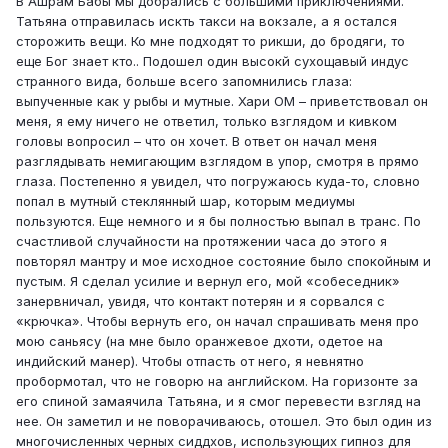
В Ашрам Бабы мы добрались с большими приключениями.
Татьяна отправилась искть такси на вокзале, а я остался
сторожить вещи. Ко мне подходят то рикши, до бродяги, то
еще Бог знает кто.. Подошел один высокй сухощавый индус
странного вида, больше всего запомнились глаза:
выпученные как у рыбы и мутные. Хари ОМ – приветствовал он
меня, я ему ничего не ответил, только взглядом и кивком
головы вопросил – что он хочет. В ответ он начал меня
разглядывать немигающим взглядом в упор, смотря в прямо
глаза. Постепенно я увидел, что погружаюсь куда-то, словно
попал в мутный стеклянный шар, которым медиумы
пользуются. Еще немного и я бы полностью выпал в транс. По
счастливой случайности на протяжении часа до этого я
повторял мантру и мое исходное состояние было спокойным и
пустым. Я сделал усилие и вернул его, мой «собеседник»
занервничал, увидя, что контакт потерян и я сорвался с
«крючка». Чтобы вернуть его, он начал спрашивать меня про
мою саньясу (на мне было оранжевое дхоти, одетое на
индийский манер). Чтобы отпасть от него, я невнятно
пробормотал, что не говорю на английском. На горизонте за
его спиной замаячила Татьяна, и я смог перевести взгляд на
нее. Он заметил и не поворачиваюсь, отошел. Это был один из
многочисленных черных сиддхов, использующих гипноз для