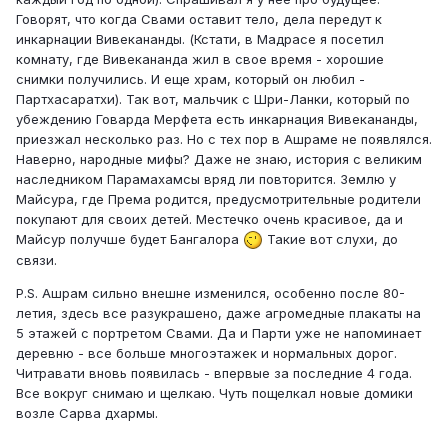
Говорят, что когда Свами оставит тело, дела передут к
инкарнации Вивекананды. (Кстати, в Мадрасе я посетил
комнату, где Вивекананда жил в свое время - хорошие
снимки получились. И еще храм, который он любил -
Партхасаратхи). Так вот, мальчик с Шри-Ланки, который по
убеждению Говарда Мерфета есть инкарнация Вивекананды,
приезжал несколько раз. Но с тех пор в Ашраме не появлялся.
Наверно, народные мифы? Даже не знаю, история с великим
наследником Парамахамсы вряд ли повторится. Землю у
Майсура, где Према родится, предусмотрительные родители
покупают для своих детей. Местечко очень красивое, да и
Майсур получше будет Бангалора
Такие вот слухи, до
связи.
P.S. Ашрам сильно внешне изменился, особенно после 80-
летия, здесь все разукрашено, даже агромедные плакаты на
5 этажей с портретом Свами. Да и Парти уже не напоминает
деревню - все больше многоэтажек и нормальных дорог.
Читравати вновь появилась - впервые за последние 4 года.
Все вокруг снимаю и щелкаю. Чуть пощелкал новые домики
возле Сарва дхармы.