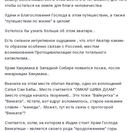
чтобы остаться на земле для блага человечества.
Удачи и Благословения Господа в этом путешествии, а также
"путешествии по жизни" в целом!
Хотелось бы узнать больше об этом аватаре...
Есть сильное интуитивное ощущение , что этот Аватар каким-
то образом особенно связан с Россией, местом
возникновения Протоцивилизации после тотального
катаклизма...
Храм Ханумана в Западной Сибире появился позже, после
инкарнации Ханумана...
Вначала на этом месте обитал Аватар, одно из воплощений
Сатья Саи Бабы... Место считается "ОМКАР ШИВА ДХАМ"
(место откуда началсь творения)... Это тоже "Вайкунтха" и
"Венката"... Кстати, вот вдруг вспомнилось, старое название
славян - "венеды"... Может, тут есть связь с протогорой
"Венката"?
Считается, холм, на котором в Индии стоит Храм Господа
Венкатеши - является своего рода "продолжением" горы