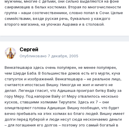
мужчины, многие с детьми, они сильно выделяются на фоне
саирамовцев в белых костюмах. Вторая по многочислености
группа – наши соотечественники, словно попал в Сочи. Целые
семействами, везде руская речь, буквально у каждого
второго магазина, на улочках Ашрама и в столовой.
Сергей
Опубликовано
7 декабря, 2005
Венкатешвара здесь очень популярен, не менее популярен,
чем Ширди Баба. В большинстве домов есть его мурти, куча
статуэток и изображений. Венкатешвара – не реальное лицо,
считается ипостасью Вишну. Никогда не жил и ничего не
делал. Легенда гласит, что Адишеша проиграл битву Вайу за
гору Меру. Под напором Вайу от Меру отвалилось нескоько
кусков, ставшими холмами Тирупати. Здесь их 7 – они
олицетворяют головы Адишеши. Вишну пообещал, что будет
вечно пребывать на этих холмах во благо людей. Вишну имеет
долги перед Куберой и люди несут сюда нескончаемо деньги
– для погашения его долгов – поэтому это самый богатый в