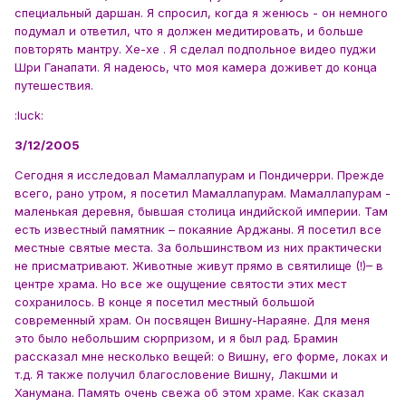
специальный даршан. Я спросил, когда я женюсь - он немного
подумал и ответил, что я должен медитировать, и больше
повторять мантру. Хе-хе . Я сделал подпольное видео пуджи
Шри Ганапати. Я надеюсь, что моя камера доживет до конца
путешествия.
:luck:
3/12/2005
Сегодня я исследовал Мамаллапурам и Пондичерри. Прежде
всего, рано утром, я посетил Мамаллапурам. Мамаллапурам -
маленькая деревня, бывшая столица индийской империи. Там
есть известный памятник – покаяние Арджаны. Я посетил все
местные святые места. За большинством из них практически
не присматривают. Животные живут прямо в святилище (!)– в
центре храма. Но все же ощущение святости этих мест
сохранилось. В конце я посетил местный большой
современный храм. Он посвящен Вишну-Нараяне. Для меня
это было небольшим сюрпризом, и я был рад. Брамин
рассказал мне несколько вещей: о Вишну, его форме, локах и
т.д. Я также получил благословение Вишну, Лакшми и
Ханумана. Память очень свежа об этом храме. Как сказал