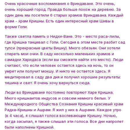
Очень красочные воспоминания о Вриндаване. Это очень,
очень хороший город. Правда больше похож на деревню. За
один день мы посетили 6 старых храмов Вриндавана. Каждый
храм - храм Кришны. Есть один интересный храм Шивы в
форме Гопи.
Также светла память о Нидхи-Ване. Это - место раса-лилы,
где Кришна танцевал с Гопи. Сегодня в этом месте разбит сад
тулси (прекрасные цветы Вишну). Много обезьян. Они хотели
спереть мои очки. В саду несколько маленьких храмов и
самадхи Харидаса (если вы сможете найти это место). Люди
считают, что если человек остается здесь на ночь, то он
умрет или получит мокшу. И никто не остается здесь. Я
медитировал в саду два дня и получил хорошие результаты:
тишина и свет. Я очень хочу вернуться сюда.
Люди во Вриндаване постоянно повторяют Харе Кришна.
Много кришнаитов индусов и совсем немного белых. У
Международного Общества Сознания Кришны красивый храм
Радха-Кришны и Ашрам. Я жил у них в Ашраме. Каждое утро
(в 4 часа), я слышал голоса воспевающие Кришну. Ночью,
когда засыпал, я также слышал эти голоса. Все дни напролет
были наполнены Кришной.