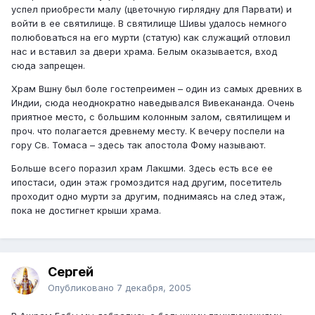
успел приобрести малу (цветочную гирлядну для Парвати) и
войти в ее святилище. В святилище Шивы удалось немного
полюбоваться на его мурти (статую) как служащий отловил
нас и вставил за двери храма. Белым оказывается, вход
сюда запрещен.
Храм Вшну был боле гостепреимен – один из самых древних в
Индии, сюда неоднократно наведывался Вивекананда. Очень
приятное место, с большим колонным залом, святилищем и
проч. что полагается древнему месту. К вечеру поспели на
гору Св. Томаса – здесь так апостола Фому называют.
Больше всего поразил храм Лакшми. Здесь есть все ее
ипостаси, один этаж громоздится над другим, посетитель
проходит одно мурти за другим, поднимаясь на след этаж,
пока не достигнет крыши храма.
Сергей
Опубликовано
7 декабря, 2005