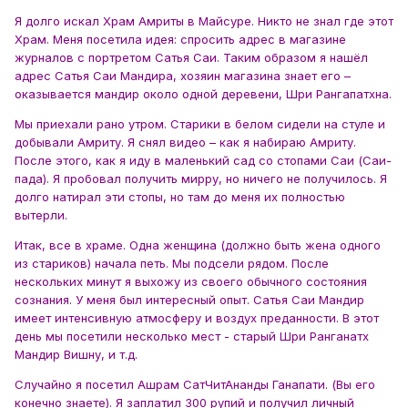
Я долго искал Храм Амриты в Майсуре. Никто не знал где этот
Храм. Меня посетила идея: спросить адрес в магазине
журналов с портретом Сатья Саи. Таким образом я нашёл
адрес Сатья Саи Мандира, хозяин магазина знает его –
оказывается мандир около одной деревени, Шри Рангапатхна.
Мы приехали рано утром. Старики в белом сидели на стуле и
добывали Амриту. Я снял видео – как я набираю Амриту.
После этого, как я иду в маленький сад со стопами Саи (Саи-
пада). Я пробовал получить мирру, но ничего не получилось. Я
долго натирал эти стопы, но там до меня их полностью
вытерли.
Итак, все в храме. Одна женщина (должно быть жена одного
из стариков) начала петь. Мы подсели рядом. После
нескольких минут я выхожу из своего обычного состояния
сознания. У меня был интересный опыт. Сатья Саи Мандир
имеет интенсивную атмосферу и воздух преданности. В этот
день мы посетили несколько мест - старый Шри Ранганатх
Мандир Вишну, и т.д.
Случайно я посетил Ашрам СатЧитАнанды Ганапати. (Вы его
конечно знаете). Я заплатил 300 рупий и получил личный