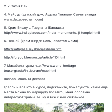
2. к Сатья Саи
4. Майсур (детский дом, Ашрам Ганапати Сатчитананда
www.dattapeetham.com)
5. Храм Вишну в Тирупати (Баладжи
http://www.indiaplaces.com/india-monuments...ji-temple.html)
6. Ченнай (храм Ширди Бабы, апостол Фома)
http://sathyasai.ru/shirdi/ashram.htm
http://foryou.kherson.ua/article.110.html
7. Махабалипурам
http://www.world-heritage-
tour.org/asia/in...ipuram/map.html
Возвращаюсь 13 декабря
Грабли и все кто в курсе, подскажите, пожалуйста, какие еще
места можно по маршруту посетить, меня особенно
интересуют храмы Вишну и все с ним связанное