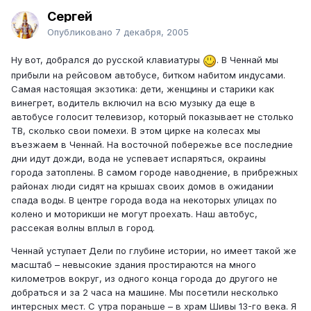
Сергей
Опубликовано
7 декабря, 2005
Ну вот, добрался до русской клавиатуры
. В Ченнай мы
прибыли на рейсовом автобусе, битком набитом индусами.
Самая настоящая экзотика: дети, женщины и старики как
винегрет, водитель включил на всю музыку да еще в
автобусе голосит телевизор, который показывает не столько
ТВ, сколько свои помехи. В этом цирке на колесах мы
въезжаем в Ченнай. На восточной побережье все последние
дни идут дожди, вода не успевает испаряться, окраины
города затоплены. В самом городе наводнение, в прибрежных
районах люди сидят на крышах своих домов в ожидании
спада воды. В центре города вода на некоторых улицах по
колено и моторикши не могут проехать. Наш автобус,
рассекая волны вплыл в город.
Ченнай уступает Дели по глубине истории, но имеет такой же
масштаб – невысокие здания простираются на много
километров вокруг, из одного конца города до другого не
добраться и за 2 часа на машине. Мы посетили несколько
интерсных мест. С утра пораньше – в храм Шивы 13-го века. Я