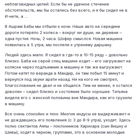
неблаговидных целей. Если бы не удачное стечение
обстоятельств, мы бы остались без всего, и я бы сидел не в
И-нете, а …
В Ашрам Бабы мы отбыли к ночи. Наше авто на середине
дороги потеряло 2 колеса – вокруг ни души, ни деревни –
одна пустня. Ночь, 2 часа. Шофер смыслся. Новая машина
появилась в 5 утра, мы поспели к утренему даршану.
Людей здесь мало. Я сидел в где-то в 10-15 ряду – довольно
близко. Баба на серой спец машине ездит – его загружают на
коляске через подлъемник в машину и так же выгружают.
Потом катят по веранде в Мандир, он там побыл 15 минут и
вернулся под звуки арати назад. Ни на кого не смотрел,
благословения не двал и не общался. Тем не менее, я остался
доволен – сидел близко и состояние было хорошее. Татьяна
видела его с женской половины вне Мандира, как его грузили
в машину.
Все очень спокойно и тихо. Многие индусы не выдерживают и
не дождавшись его появления (с 3 до 8-9 утра), уходят. Здесь
полно сектантов Аяпы – поклонников Харихара (сын Вишну и
Шивы), ходят в черном, группами, это в основном молодые