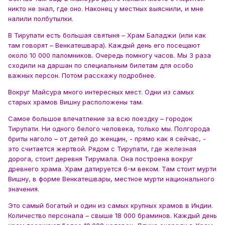
никто не знал, где оно. Наконец у местных выяснили, и мне
налили полбутылки.
В Тирупати есть большая святыня – Храм Баладжи (или как
там говорят – Венкатешвара). Каждый день его посещают
около 10 000 паломников. Очередь помногу часов. Мы 3 раза
сходили на даршан по специальным билетам для особо
важных персон. Потом расскажу подробнее.
Вокруг Майсура много интересных мест. Одни из самых
старых храмов Вишну расположены там.
Самое большое впечатление за всю поездку – городок
Тирупати. Ни одного белого человека, только мы. Полгорода
бриты наголо – от детей до женщин, - прямо как я сейчас, -
это считается жертвой. Рядом с Тирупати, где железная
дорога, стоит деревня Тирумала. Она построена вокруг
древнего храма. Храм датируется 6-м веком. Там стоит мурти
Вишну, в форме Венкатешвары, местное мурти национального
значения.
Это самый богатый и один из самых крупных храмов в Индии.
Количество персонала – свыше 18 000 браминов. Каждый день