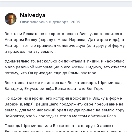
Naivedya
Опубликовано
8 декабря, 2005
Все-таки Венкатеша не просто аспект Вишну, но относится к
Аватарам Вишну (наряду с Нара-Нараяна, Даттатрея и др.), а
Аватар - тот кто принимал человеческую (или другую) форму
и приходил на эту землю...
Удивительно то, насколько он почитаем в Индии, и насколько
мало реальной информации о его жизни...Видимо, это отчасти
потому, что Он приходил еще до Рамы-аватара.
Венкатеша (также известен как Венкатешвара, Шриниваса,
Баладжи, Ежумалеи-ян)... Венкатеша- это Бог Горы.
По одной из версий, его история восходит к Вишну в форме
Варахи (Вепря), решившего продолжить свое пребывание на
земле, для чего небесный орел Гаруда принес на землю гору
Вайкунтху, чтобы последняя стала местом обитания Бога.
Господь Шриниваса или Венкатеша - это другой аспект
Вишну, воплотившегося в этом месте и в тот момент, для того