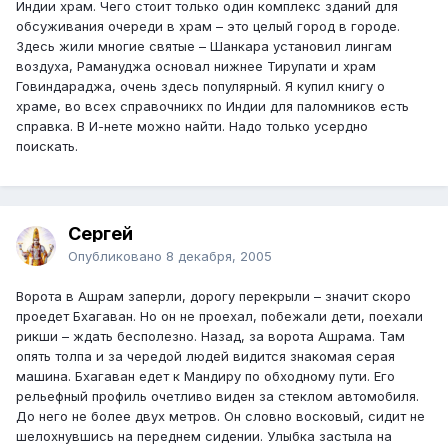
Индии храм. Чего стоит только один комплекс зданий для
обсуживания очереди в храм – это целый город в городе.
Здесь жили многие святые – Шанкара установил лингам
воздуха, Рамануджа основал нижнее Тирупати и храм
Говиндараджа, очень здесь популярный. Я купил книгу о
храме, во всех справочникх по Индии для паломников есть
справка. В И-нете можно найти. Надо только усердно
поискать.
Сергей
Опубликовано
8 декабря, 2005
Ворота в Ашрам заперли, дорогу перекрыли – значит скоро
проедет Бхагаван. Но он не проехал, побежали дети, поехали
рикши – ждать бесполезно. Назад, за ворота Ашрама. Там
опять толпа и за чередой людей видится знакомая серая
машина. Бхагаван едет к Мандиру по обходному пути. Его
рельефный профиль очетливо виден за стеклом автомобиля.
До него не более двух метров. Он словно восковый, сидит не
шелохнувшись на переднем сидении. Улыбка застыла на