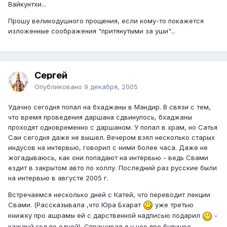
Вайкунтхи...
Прошу великодушного прощения, если кому-то покажется
изложенные соображения "притянутыми за уши"...
Сергей
Опубликовано
9 декабря, 2005
Удачно сегодня попал на бхаджаны в Мандир. В связи с тем,
что время проведения даршана сдвинулось, бхаджаны
проходят одновременно с даршаном. У попал в храм, но Сатья
Саи сегодня даже не вышел. Вечером взял несколько старых
индусов на интервью, говорил с ними более часа. Даже не
жогадываюсь, как они попадают на интервью - ведь Свами
ездит в закрытом авто по холлу. Последний раз русские были
на интервью в августе 2005 г.
Встречаемся несколько дней с Катей, что переводит лекции
Свами. (Рассказывала ,что Юра Бхарат
уже третью
книжку про ашрамы ей с дарственной надписью подарил
-
каждый год по одной). Спрашивал я у нее про будущее.