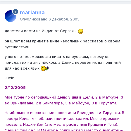
marianna
Опубликовано
6 декабря, 2005
долетели вести из Индии от Сергея ..
он шлёт всем привет в виде небольших рассказов о своём
путешествии ..
у него нет возможности писать на русском, потому он
прислал их на английском, а Денис перевёл их на понятный
для нас всех язык
:luck:
2/12/2005
Мое турне по сегодняшний день: 3 дня в Дели, 2 в Матхуре, 3
во Вриндаване, 2 в Бангалоре, 3 в Майсуре, 3 в Тирупати.
Наибольшее впечатление произвели Вриндаван и Тирупати. В
городе Кришны я облазил почти все храмы. Много времени
провел в Нидхи-Ван (это место расы лилы Кришны и Гопи).
Сейчас там сад. В Майсуре долго искали место с Амритой –