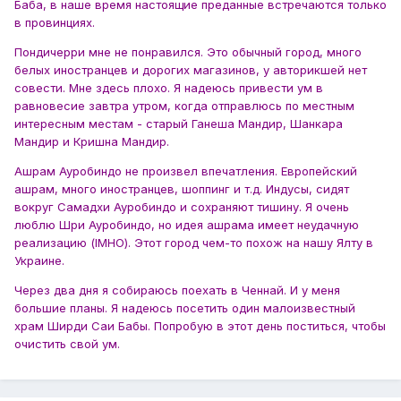
Баба, в наше время настоящие преданные встречаются только
в провинциях.
Пондичерри мне не понравился. Это обычный город, много
белых иностранцев и дорогих магазинов, у авторикшей нет
совести. Мне здесь плохо. Я надеюсь привести ум в
равновесие завтра утром, когда отправлюсь по местным
интересным местам - старый Ганеша Мандир, Шанкара
Мандир и Кришна Мандир.
Ашрам Ауробиндо не произвел впечатления. Европейский
ашрам, много иностранцев, шоппинг и т.д. Индусы, сидят
вокруг Самадхи Ауробиндо и сохраняют тишину. Я очень
люблю Шри Ауробиндо, но идея ашрама имеет неудачную
реализацию (IMHO). Этот город чем-то похож на нашу Ялту в
Украине.
Через два дня я собираюсь поехать в Ченнай. И у меня
большие планы. Я надеюсь посетить один малоизвестный
храм Ширди Саи Бабы. Попробую в этот день поститься, чтобы
очистить свой ум.