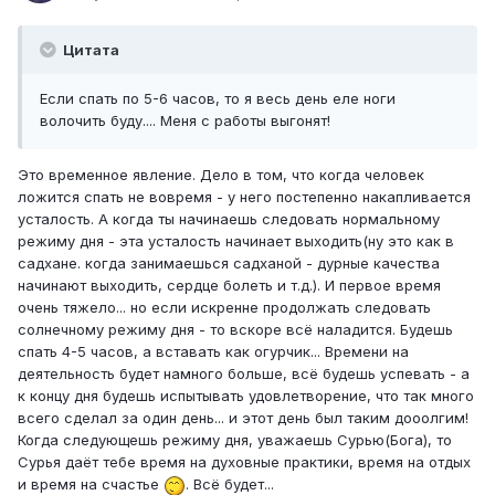
Цитата
Если спать по 5-6 часов, то я весь день еле ноги
волочить буду.... Меня с работы выгонят!
Это временное явление. Дело в том, что когда человек
ложится спать не вовремя - у него постепенно накапливается
усталость. А когда ты начинаешь следовать нормальному
режиму дня - эта усталость начинает выходить(ну это как в
садхане. когда занимаешься садханой - дурные качества
начинают выходить, сердце болеть и т.д.). И первое время
очень тяжело... но если искренне продолжать следовать
солнечному режиму дня - то вскоре всё наладится. Будешь
спать 4-5 часов, а вставать как огурчик... Времени на
деятельность будет намного больше, всё будешь успевать - а
к концу дня будешь испытывать удовлетворение, что так много
всего сделал за один день... и этот день был таким дооолгим!
Когда следующешь режиму дня, уважаешь Сурью(Бога), то
Сурья даёт тебе время на духовные практики, время на отдых
и время на счастье
. Всё будет...