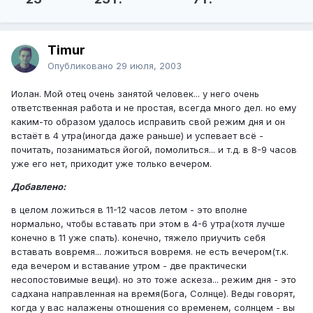
Timur
Опубликовано
29 июля, 2003
Иолан. Мой отец очень занятой человек... у него очень
ответственная работа и не простая, всегда много дел. но ему
каким-то образом удалось исправить свой режим дня и он
встаёт в 4 утра(иногда даже раньше) и успевает всё -
почитать, позаниматься йогой, помолиться... и т.д. в 8-9 часов
уже его нет, приходит уже только вечером.
Добавлено:
в целом ложиться в 11-12 часов летом - это вполне
нормально, чтобы вставать при этом в 4-6 утра(хотя лучше
конечно в 11 уже спать). конечно, тяжело приучить себя
вставать вовремя... ложиться вовремя. не есть вечером(т.к.
еда вечером и вставание утром - две практически
несопостовимые вещи). но это тоже аскеза... режим дня - это
садхана направленная на время(Бога, Солнце). Веды говорят,
когда у вас налажены отношения со временем, солнцем - вы