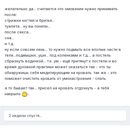
желательно да... считается что омовение нужно принимать
после:
стрижки ногтей и бритья...
туалета... ну вы поняли...
после секса...
сна...
и т.д.
ну если совсем лень... то нужно подмыть все вполые части в
теле...подмышки...уши... под коленками и т.д.... а постель
сбрызнуть водичкой... т.к. ум - ещё притянут к постели и во
время духовной практики может оказаться так - что ты
обнаружишь себя медитирующим на кровать. так же - это
поможет очистить кровать от умонастроения - спать.
а то бывает так... присел на кровать отдохнуть - а тебя
накрыло
...
2 недели спустя...