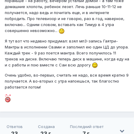
пораньше - на работу, вечером усталый домой - а там тоже
домашние хлопоты, ребенок лезет. Лечь раньше 10-11-12 не
получается, надо ведь и почитать еще, и в интернете
побродить. Про телевизор и не говорю, раз в год, наверное,
включаю... Одним словом, вставать как Тимур в 4 утра
совершенно невозможно...
Я тут вот что недавно придумал: взял мп3-запись Гаятри-
Мантры в исполнении Свами и заполнил ею один ЦД до упора.
Каждый трек - 9 раз поется мантра. Всего получилось 11
треков на диске. Включаю теперь диск в машине, когда еду на
и с работы и пою вместе с Саи всю дорогу
Очень удобно, во-первых, считать не надо, все время кратно 9
получается. А во-вторых с утра напоешься, так благостно
работается потом!
Ответов
Создана
Последний ответ
23
23 г.
7 г.