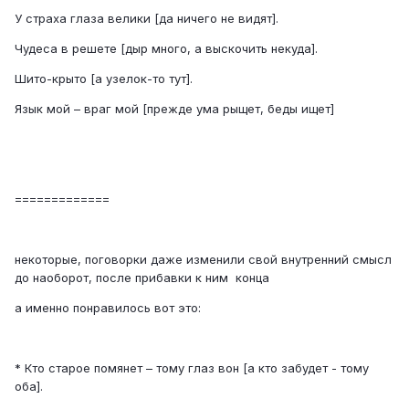
У страха глаза велики [да ничего не видят].
Чудеса в решете [дыр много, а выскочить некуда].
Шито-крыто [а узелок-то тут].
Язык мой – враг мой [прежде ума рыщет, беды ищет]
=============
некоторые, поговорки даже изменили свой внутренний смысл
до наоборот, после прибавки к ним конца
а именно понравилось вот это:
* Кто старое помянет – тому глаз вон [а кто забудет - тому
оба].