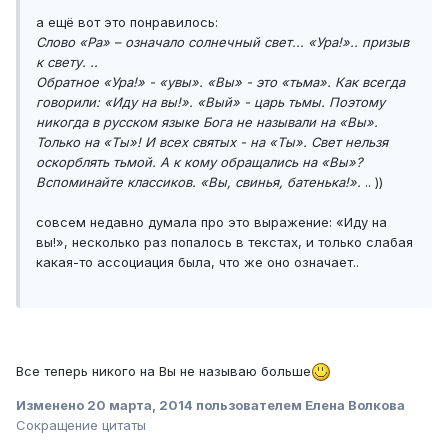
а ещё вот это понравилось:
Слово «Ра» – означало солнечный свет... «Ура!».. призыв
к свету. ..
Обратное «Ура!» - «увы». «Вы» - это «тьма». Как всегда
говорили: «Иду на вы!». «Вый» - царь тьмы. Поэтому
никогда в русском языке Бога не называли на «Вы».
Только на «Ты»! И всех святых - на «Ты». Свет нельзя
оскорблять тьмой. А к кому обращались на «Вы»?
Вспоминайте классиков. «Вы, свинья, батенька!».
.. ))
совсем недавно думала про это выражение: «Иду на
вы!», несколько раз попалось в текстах, и только слабая
какая-то ассоциация была, что же оно означает..
Все теперь никого на Вы не называю больше
Изменено
20 марта, 2014
пользователем Елена Волкова
Сокращение цитаты