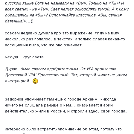
русском языке Бога не называли на «Вы». Только на «Ты»! И
всех святых - на «Ты». Свет нельзя оскорблять тьмой. А к кому
обращались на «Вы»? Вспоминайте классиков. «Вы, свинья,
батенька!».
.. ))
совсем недавно думала про это выражение: «Иду на вы!»,
несколько раз попалось в текстах, и только слабая какая-то
ассоциация была, что же оно означает..
чак-ра
... круг света..
Дурак.. было словом одобрительным. От УРА произошло.
Доставший УРА! Просветленный. Тот, который живет не умом,
а интуицией..
Задорнов упоминает там ещё о городе Аркаим.. никогда
ничего не слышала раньше о нём.. .. оказывается арии
действительно жили в России, и строили здесь свои города..
интересно было встретить упоминание об этом, потому что