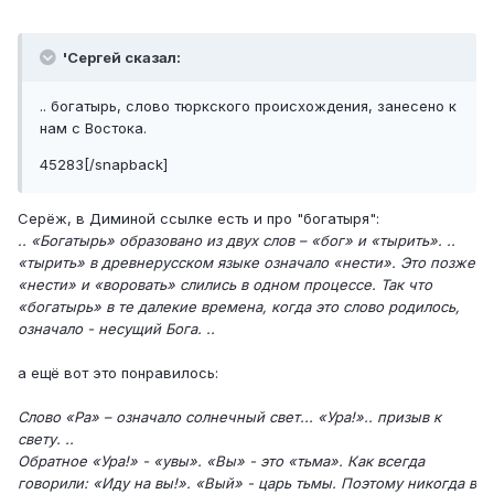
'Сергей сказал:
.. богатырь, слово тюркского происхождения, занесено к
нам с Востока.
45283[/snapback]
Серёж, в Диминой ссылке есть и про "богатыря":
.. «Богатырь» образовано из двух слов – «бог» и «тырить». ..
«тырить» в древнерусском языке означало «нести». Это позже
«нести» и «воровать» слились в одном процессе. Так что
«богатырь» в те далекие времена, когда это слово родилось,
означало - несущий Бога. ..
а ещё вот это понравилось:
Слово «Ра» – означало солнечный свет... «Ура!».. призыв к
свету. ..
Обратное «Ура!» - «увы». «Вы» - это «тьма». Как всегда
говорили: «Иду на вы!». «Вый» - царь тьмы. Поэтому никогда в