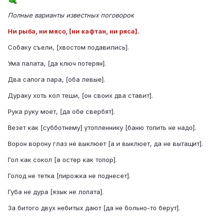
Полные варианты известных поговорок
Ни рыба, ни мясо, [ни кафтан, ни ряса].
Собаку съели, [хвостом подавились].
Ума палата, [да ключ потерян].
Два сапога пара, [оба левые].
Дураку хоть кол теши, [он своих два ставит].
Рука руку моет, [да обе свербят].
Везет как [субботнему] утопленнику [баню топить не надо].
Ворон ворону глаз не выклюет [а и выклюет, да не вытащит].
Гол как сокол [а остер как топор].
Голод не тетка [пирожка не поднесет].
Губа не дура [язык не лопата].
За битого двух небитых дают [да не больно-то берут].