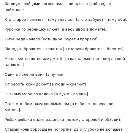
За двумя зайцами погонишься – ни одного [кабана] не
поймаешь.
Кто старое помянет – тому глаз вон [а кто забудет - тому оба].
Курочка по зернышку клюет [а весь двор в помёте].
Лиха беда начало [есть дыра, будет и прореха].
Молодые бранятся – тешатся [а старики бранятся – бесятся].
Новая метла по-новому метёт [а как сломается - под лавкой
валяется].
Один в поле не воин [а путник].
От работы кони дохнут [а люди – крепнут].
Пьяному море по колено [а лужа - по уши].
Пыль столбом, дым коромыслом [а изба не топлена, не
метена].
Рыбак рыбака видит издалека [потому стороной и обходит].
Старый конь борозды не испортит [да и глубоко не вспашет].