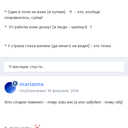
* Один в поле не воин [а путник]. !!! - это, вообще
понравилось, супер!
* От работы кони дохнут [а люди – крепнут]. !!
* У страха глаза велики [да ничего не видят] - это точно
11 месяцев спустя...
marianna
Опубликовано
19 февраля, 2014
Кто старое помянет – тому глаз вон [а кто забудет - тому оба]