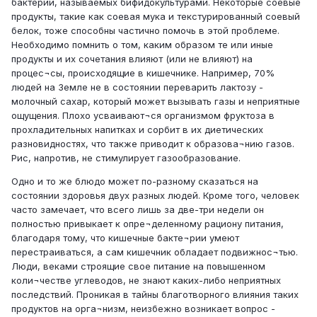
бактерий, называемых бифидокультурами. Некоторые соевые
продукты, такие как соевая мука и текстурированный соевый
белок, тоже способны частично помочь в этой проблеме.
Необходимо помнить о том, каким образом те или иные
продукты и их сочетания влияют (или не влияют) на
процес¬сы, происходящие в кишечнике. Например, 70%
людей на Земле не в состоянии переварить лактозу -
молочный сахар, который может вызывать газы и неприятные
ощущения. Плохо усваивают¬ся организмом фруктоза в
прохладительных напитках и сорбит в их диетических
разновидностях, что также приводит к образова¬нию газов.
Рис, напротив, не стимулирует газообразование.
Одно и то же блюдо может по-разному сказаться на
состоянии здоровья двух разных людей. Кроме того, человек
часто замечает, что всего лишь за две-три недели он
полностью привыкает к опре¬деленному рациону питания,
благодаря тому, что кишечные бакте¬рии умеют
перестраиваться, а сам кишечник обладает подвижнос¬тью.
Люди, веками строящие свое питание на повышенном
коли¬честве углеводов, не знают каких-либо неприятных
последствий. Проникая в тайны благотворного влияния таких
продуктов на орга¬низм, неизбежно возникает вопрос -