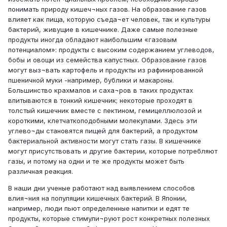
понимать природу кишеч¬ных газов. На образование газов
влияет как пища, которую съеда¬ет человек, так и культуры
бактерий, живущие в кишечнике. Даже самые полезные
продукты иногда обладают наибольшим «газовым
потенциалом»: продукты с высоким содержанием углеводов,
бобы и овощи из семейства капустных. Образование газов
могут выз¬вать картофель и продукты из рафинированной
пшеничной муки -например, бублики и макароны.
Большинство крахмалов и саха¬ров в таких продуктах
впитываются в тонкий кишечник; некоторые проходят в
толстый кишечник вместе с пектином, гемицеллюлозой и
короткими, клетчаткоподобными молекулами. Здесь эти
углево¬ды становятся пищей для бактерий, а продуктом
бактериальной активности могут стать газы. В кишечнике
могут присутствовать и другие бактерии, которые потребляют
газы, и потому на одни и те же продукты может быть
различная реакция.
В наши дни ученые работают над выявлением способов
влия¬ния на популяции кишечных бактерий. В Японии,
например, люди пьют определенные напитки и едят те
продукты, которые стимули¬руют рост конкретных полезных