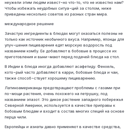
неужели этим людям извест¬но что-то, что не известно нам?
Чтобы избежать неудобных ситуа¬ций за столом, ниже
приведены несколько советов из разных стран мира.
международное решение
Зачастую ингредиенты в блюдах могут оказаться полезны не
только как источник необычного вкуса. Например, японцы для
улуч¬шения пищеварения едят морскую водоросль под
названием комбу. Ее добавляют в бобовые в процессе их
приготовления и выни¬мают перед подачей блюда на стол.
В Индии в блюда иногда добавляют асафетиду. Фенхель,
кото¬рый часто добавляют в карри, бобовые блюда и чаи,
также способ¬ствует хорошему пищеварению.
Латиноамериканцы предотвращают проблемы с газами при
по¬мощи растения, очень похожего на петрушку, под
названием эпазот. Это дикое растение западного побережья
Северной Америки, используется в качестве приправы к
бобовым блюдам и входит в состав многих специй на основе
перца чили.
Европейцы и азиаты давно применяют в качестве средства,