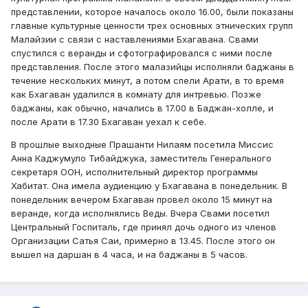
представлении, которое началось около 16.00, были показаны
главные культурные ценности трех основных этнических групп
Малайзии с связи с наставлениями Бхагавана. Свами
спустился с веранды и сфотографировался с ними после
представления. После этого малазийцы исполняли баджаны в
течение нескольких минут, а потом спели Арати, в то время
как Бхагаван удалился в комнату для интревью. Позже
баджаны, как обычно, начались в 17.00 в Баджан-холле, и
после Арати в 17.30 Бхагаван уехал к себе.
В прошлые выходные Прашанти Нилаям посетила Миссис
Анна Каджумуло Тибайджука, заместитель Генерального
секретаря ООН, исполнительный директор программы
Хабитат. Она имела аудиенцию у Бхагавана в понедельник. В
понедельник вечером Бхагаван провел около 15 минут на
веранде, когда исполнялись Веды. Вчера Свами посетил
Центральный Госпиталь, где принял дочь одного из членов
Организации Сатья Саи, примерно в 13.45. После этого он
вышел на даршан в 4 часа, и на баджаны в 5 часов.