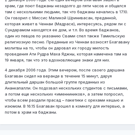
храм, где поют баджаны незадолго до пяти часов и общался
там с несколькими людьми, так что баджаны начались в 17.10.
Он говорил с Миссис Маликой Шринивасан, преданной,
которая живет в Ченнаи (Мадрасе), интересуясь, рядом ли с
Сундарамом находятся ее дом, и т.п. Во время баджанов,
один из певцов по указанию Свами спел также Тамильскую
религиозную песню. Преданные из Ченнаи возносят Бхагавану
молитвы на то, чтобы он даровал их городу милость
проведения Ати Рудра Маха Яджны, которая намечена там на
19 января, так что это вдохновляющие знаки для них.
4 декабря 2006 года. Этим вечером, после своего даршана
Бхагаван сидел на веранде в течение 15 минут, даруя
длительный даршан большой группе преданных из
Ананкапалли. Он подозвал нескольких студентов с письмами,
а потом еще нескольких «именниников», а затем попросил,
чтобы всем раздали прасад – пакетики с орехами кешью и
изюмом. В 16.15 Бхагаван прошел в комнату для интервью, а
потом в храм на баджаны.