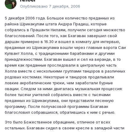
Опубликовано
7 декабря, 2006
5 декабря 2006 года. Большое количество преданных из
района Шрикакулам штата Андхра Прадеш, которые
собрались в Прашанти Нилаям, получили сегодня множество
благословений. После того, как Бхагаван завершил свой
даршан примерно в 16.30 и вошел в комнату для интервью,
преданные из Шрикакулама вошли через главные ворота Саи
Кулвант Холла, с традиционными барабанами и другими
принадлежностями. Бхагаван вышел и сел на веранде, в то
время как преданные проследовали в центральную часть
Холла вместе с несколькими группами танцоров в различных
родовых костюмах. Некоторые и танцоров проделывали
ловкие акробатические трюки, чем заработали бурные
овации. Следом за ними двигалась музыкальная процессия:
более тысячи учителей собрались вместе с тысячами
преданных из Шрикакулама, они представили песенную
программу. После получасовой программы Бхагаван
благословил собравшихся, обратившись к ним с речью.
Это было Божественное обращение, отличное от всех
остальных. Бхагаван сидел в своем кресле в западной части