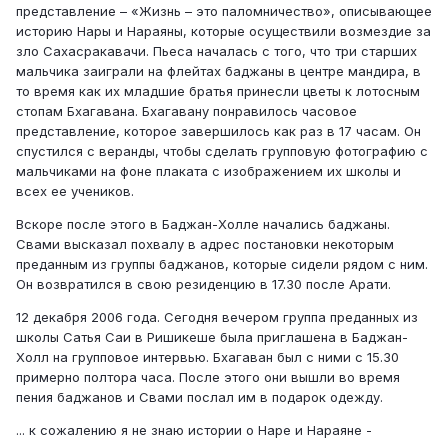
представление – «Жизнь – это паломничество», описывающее
историю Нары и Нараяны, которые осуществили возмездие за
зло Сахасракавачи. Пьеса началась с того, что три старших
мальчика заиграли на флейтах баджаны в центре мандира, в
то время как их младшие братья принесли цветы к лотосным
стопам Бхагавана. Бхагавану понравилось часовое
представление, которое завершилось как раз в 17 часам. Он
спустился с веранды, чтобы сделать групповую фотографию с
мальчиками на фоне плаката с изображением их школы и
всех ее учеников.
Вскоре после этого в Баджан-Холле начались баджаны.
Свами высказал похвалу в адрес постановки некоторым
преданным из группы баджанов, которые сидели рядом с ним.
Он возвратился в свою резиденцию в 17.30 после Арати.
12 декабря 2006 года. Сегодня вечером группа преданных из
школы Сатья Саи в Ришикеше была приглашена в Баджан-
Холл на групповое интервью. Бхагаван был с ними с 15.30
примерно полтора часа. После этого они вышли во время
пения баджанов и Свами послал им в подарок одежду.
... к сожалению я не знаю истории о Наре и Нараяне -