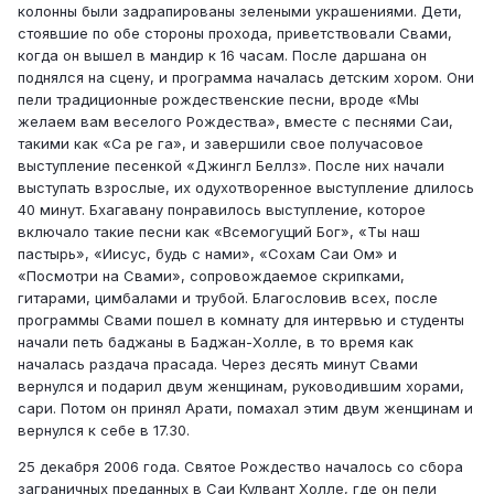
колонны были задрапированы зелеными украшениями. Дети,
стоявшие по обе стороны прохода, приветствовали Свами,
когда он вышел в мандир к 16 часам. После даршана он
поднялся на сцену, и программа началась детским хором. Они
пели традиционные рождественские песни, вроде «Мы
желаем вам веселого Рождества», вместе с песнями Саи,
такими как «Са ре га», и завершили свое получасовое
выступление песенкой «Джингл Беллз». После них начали
выступать взрослые, их одухотворенное выступление длилось
40 минут. Бхагавану понравилось выступление, которое
включало такие песни как «Всемогущий Бог», «Ты наш
пастырь», «Иисус, будь с нами», «Сохам Саи Ом» и
«Посмотри на Свами», сопровождаемое скрипками,
гитарами, цимбалами и трубой. Благословив всех, после
программы Свами пошел в комнату для интервью и студенты
начали петь баджаны в Баджан-Холле, в то время как
началась раздача прасада. Через десять минут Свами
вернулся и подарил двум женщинам, руководившим хорами,
сари. Потом он принял Арати, помахал этим двум женщинам и
вернулся к себе в 17.30.
25 декабря 2006 года. Святое Рождество началось со сбора
заграничных преданных в Саи Кулвант Холле, где он пели