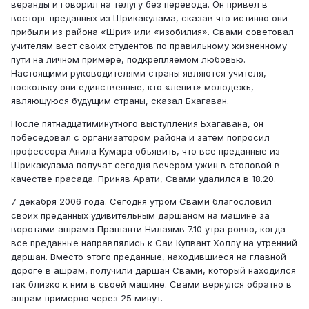
веранды и говорил на телугу без перевода. Он привел в
восторг преданных из Шрикакулама, сказав что истинно они
прибыли из района «Шри» или «изобилия». Свами советовал
учителям вест своих студентов по правильному жизненному
пути на личном примере, подкрепляемом любовью.
Настоящими руководителями страны являются учителя,
поскольку они единственные, кто «лепит» молодежь,
являющуюся будущим страны, сказал Бхагаван.
После пятнадцатиминутного выступления Бхагавана, он
побеседовал с организатором района и затем попросил
профессора Анила Кумара объявить, что все преданные из
Шрикакулама получат сегодня вечером ужин в столовой в
качестве прасада. Приняв Арати, Свами удалился в 18.20.
7 декабря 2006 года. Сегодня утром Свами благословил
своих преданных удивительным даршаном на машине за
воротами ашрама Прашанти Нилаямв 7.10 утра ровно, когда
все преданные направлялись к Саи Кулвант Холлу на утренний
даршан. Вместо этого преданные, находившиеся на главной
дороге в ашрам, получили даршан Свами, который находился
так близко к ним в своей машине. Свами вернулся обратно в
ашрам примерно через 25 минут.