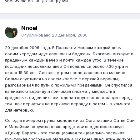
увеличена со 100 до 130 рупий.
Nnoel
Опубликовано
23 декабря, 2006
20 декабря 2006 года. В Прашанти Нилаям каждый день
своим чередом идут даршаны и баджаны. Бхагаван выходит к
преданным каждый вечер и почти каждое утро. В течение
последних нескольких дней Он появлялся около 7.30 утра и
около 15.30 дня. Сегодня утром после даршана на машине
Свами спустился на своем кресле с верхней веранды,
разговаривая по пути с пожилыми преданными. Он спустился
на нижнюю веранду и принимая письма у множества
преданных, сидевших там, сделал круг около веранды перед
тем, как вернуться на верхнюю веранду и затем – в комнату
для интервью.
Сегодня вечером группа молодежи из Организации Сатья Саи
в Малайзии получила шанс представить адаптированную
«Дикир Барат» - это традиционная танцевально-песенная
культурная программа Малайзии. В своем двадцатиминутном