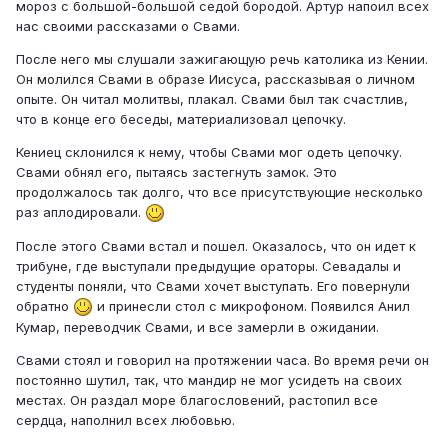
мороз с большой-большой седой бородой. Артур напоил всех
нас своими рассказами о Свами.
После него мы слушали зажигающую речь католика из Кении.
Он молился Свами в образе Иисуса, рассказывая о личном
опыте. Он читал молитвы, плакал. Свами был так счастлив,
что в конце его беседы, материализовал цепочку.
Кениец склонился к нему, чтобы Свами мог одеть цепочку.
Свами обнял его, пытаясь застегнуть замок. Это
продолжалось так долго, что все присутствующие несколько
раз аплодировали.
После этого Свами встал и пошел. Оказалось, что он идет к
трибуне, где выступали предыдущие ораторы. Севадалы и
студенты поняли, что Свами хочет выступать. Его повернули
обратно
и принесли стол с микрофоном. Появился Анил
Кумар, переводчик Свами, и все замерли в ожидании.
Свами стоял и говорил на протяжении часа. Во время речи он
постоянно шутил, так, что мандир не мог усидеть на своих
местах. Он раздал море благословений, растопил все
сердца, наполнил всех любовью.