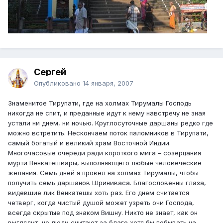
Сергей
Опубликовано
14 января, 2007
Знаменитое Тирупати, где на холмах Тирумалы Господь
никогда не спит, и преданные идут к нему навстречу не зная
устали ни днем, ни ночью. Круглосуточные даршаны редко где
можно встретить. Нескончаем поток паломников в Тирупати,
самый богатый и великий храм Восточной Индии.
Многочасовые очереди ради короткого мига – созерцания
мурти Венкатешвары, выполняющего любые человеческие
желания. Семь дней я провел на холмах Тирумалы, чтобы
получить семь даршанов Шриниваса. Благословенны глаза,
видевшие лик Венкатешы хоть раз. Его днем считается
четверг, когда чистый душой может узреть очи Господа,
всегда скрытые под знаком Вишну. Никто не знает, как он
выглядит, но люди считают за благо хотя бы побывать на