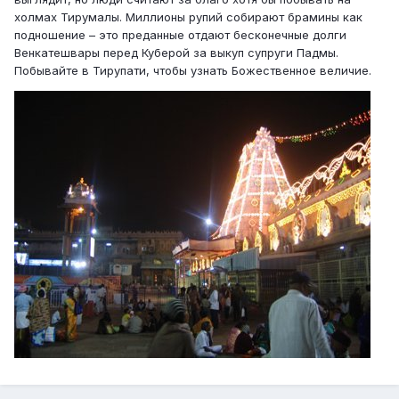
холмах Тирумалы. Миллионы рупий собирают брамины как
подношение – это преданные отдают бесконечные долги
Венкатешвары перед Куберой за выкуп супруги Падмы.
Побывайте в Тирупати, чтобы узнать Божественное величие.