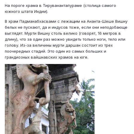
На пороге храма в Тируванантапураме (столица самого
южного штата Индии).
В храм Падманабхасвами с лежащим на Ананта-Шеше Вишну
белых не пускают, да и индусов тоже, если они неподобающе
выглядят. Мурти Вишну столь велико (говорят, 16 метров в
длину), что за один раз можно увидеть только ноги, тело или
голову. Из-за величины мурти даршан состоит из трех
поочередных стадий. Это один из самых больших и
грандиозных вайшнавских храмов на юге.