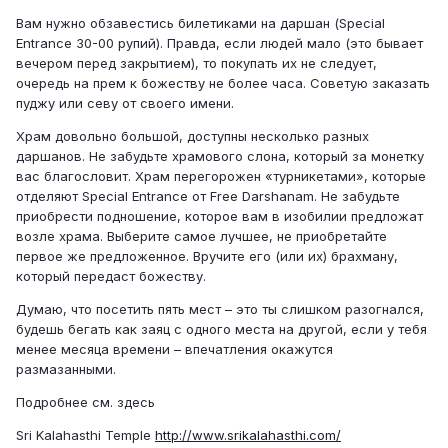
Вам нужно обзавестись билетиками на даршан (Special
Entrance 30-00 рупий). Правда, если людей мало (это бывает
вечером перед закрытием), то покупать их не следует,
очередь на прем к божеству не более часа. Советую заказать
пуджу или севу от своего имени.
Храм довольно большой, доступны несколько разных
даршанов. Не забудьте храмового слона, который за монетку
вас благословит. Храм перегорожен «турникетами», которые
отделяют Special Entrance от Free Darshanam. Не забудьте
приобрести подношение, которое вам в изобилии предложат
возле храма. Выберите самое лучшее, не приобретайте
первое же предложенное. Вручите его (или их) брахману,
который передаст божеству.
Думаю, что посетить пять мест – это ты слишком разогнался,
будешь бегать как заяц с одного места на другой, если у тебя
менее месяца времени – впечатления окажутся
размазанными.
Подробнее см. здесь
Sri Kalahasthi Temple
http://www.srikalahasthi.com/