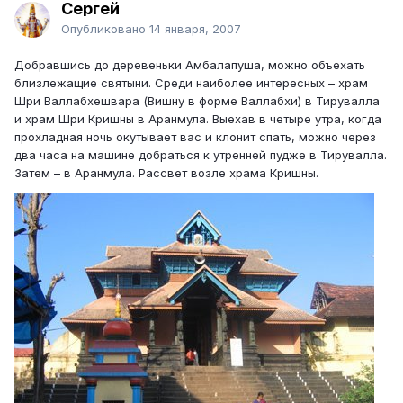
Сергей
Опубликовано
14 января, 2007
Добравшись до деревеньки Амбалапуша, можно объехать
близлежащие святыни. Среди наиболее интересных – храм
Шри Валлабхешвара (Вишну в форме Валлабхи) в Тирувалла
и храм Шри Кришны в Аранмула. Выехав в четыре утра, когда
прохладная ночь окутывает вас и клонит спать, можно через
два часа на машине добраться к утренней пудже в Тирувалла.
Затем – в Аранмула. Рассвет возле храма Кришны.