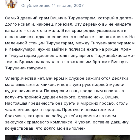
Опубликовано
14 января, 2007
Самый древний храм Вишну в Тируватарам, который я долго-
долго искал и, наконец, приехал. Эту деревню вы не найдете
на карте – столь она мала. Этот храм редко указывается в
справочниках, однако если вы его найдете – не пожалеете. На
маленькой станции Тируватарам, между Тируванантапурамом
и Каньякумари, нужно выйти и полчаса ехать на рикше. Храм
в Тируватарам древнее столь популярного Падманабхасвами-
темпл. Брахманы называют его «старшим братом» Вишну в
Тируванантапураме.
Электричества нет. Вечером к службе зажигаются десятки
масляных светильников, и под звуки рукотворной музыки
пуджа начинается. Полумрак и гонг, преданным позволяют
получить тройной даршан черного, словно ночь, Вишну.
Настоящая преданность без суеты и мирских просьб, столь
часто витающих в городах. Простые и внимательные
брахманы, которые не забудут тебя провести по всем
закоулках храмового комплекса. Я уехал, оставив дакшину,
почувствовав, что долго мой выполнен.