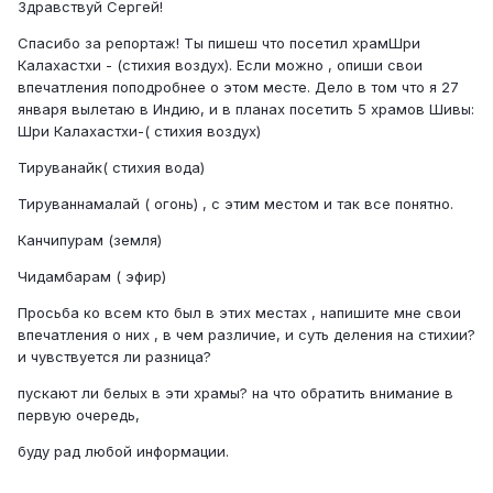
Здравствуй Сергей!
Спасибо за репортаж! Ты пишеш что посетил храмШри
Калахастхи - (стихия воздух). Если можно , опиши свои
впечатления поподробнее о этом месте. Дело в том что я 27
января вылетаю в Индию, и в планах посетить 5 храмов Шивы:
Шри Калахастхи-( стихия воздух)
Тируванайк( стихия вода)
Тируваннамалай ( огонь) , с этим местом и так все понятно.
Канчипурам (земля)
Чидамбарам ( эфир)
Просьба ко всем кто был в этих местах , напишите мне свои
впечатления о них , в чем различие, и суть деления на стихии?
и чувствуется ли разница?
пускают ли белых в эти храмы? на что обратить внимание в
первую очередь,
буду рад любой информации.