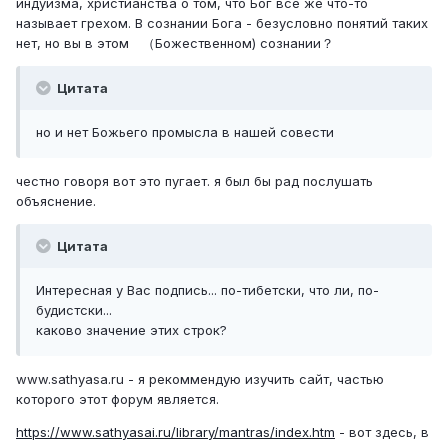
индуизма, христианства о том, что Бог все же что-то
называет грехом. В сознании Бога - безусловно понятий таких
нет, но вы в этом （Божественном) сознании？
Цитата
но и нет Божьего промысла в нашей совести
честно говоря вот это пугает. я был бы рад послушать
объяснение.
Цитата
Интересная у Вас подпись... по-тибетски, что ли, по-
будистски...
каково значение этих строк?
www.sathyasa.ru - я рекоммендую изучить сайт, частью
которого этот форум является.
https://www.sathyasai.ru/library/mantras/index.htm
- вот здесь, в