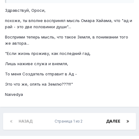
Здравствуй, Ороси,
похоже, ты вполне воспринял мысль Омара Хайама, что "ад и
рай - это две половинки души"...
Восприми теперь мысль, что такое Земля, в понимании того
же автора...
"Если жизнь проживу, как последний гад,
Лишь наживе служа и внемля,
То меня Создатель отправит в Ад -
Это что же, опять на Землю???!!!"
Naivedya
НАЗАД
Страница 1 из 2
ДАЛЕЕ