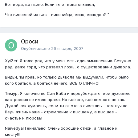
Вот вода, вот вино. Если ты от вина опьянел,
Что виновней из вас - винопийца, вино, винодел? "
Ороси
Опубликовано
26 января, 2007
XyiZer! Я тоже рад, что у меня есть единомышленник. Безумно
рад, даже горд, что развеял ложь, о существовании дьявола.
ВидьЯ, ты прав, но только дьявола мы выдумали, чтобы было
кого бояться, а бояться нечего. ВСЁ ОТЛИЧНО!
Тимур, Я конечно не Саи Баба и переубеждать твои духовные
настроения не имею права. Но всё же, всё немного не так.
Думай как думаешь, если ты от этого счастлив - тем лучше.
Ведь жизнь наша - стремление к высшему, а высшее -
счастье и любовь!
Naivedya! Гениально! Очень хорошие стихи, а главное к
месту!!!