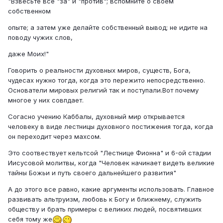
"Взвесьте все "за" и "против"; вспомните о своём
собственном
опыте; а затем уже делайте собственный вывод; не идите на
поводу чужих слов,
даже Моих!"
Говорить о реальности духовных миров, существ, Бога,
чудесах нужно тогда, когда это пережито непосредственно.
Основатели мировых религий так и поступали.Вот почему
многое у них совпдает.
Согасно учению Каббалы, духовный мир открывается
человеку в виде лестницы духовного постижения тогда, когда
он переходит через махсом.
Это соотвествует кельтсой "Лестнице Фионна" и 6-ой стадии
Иисусовой молитвы, когда "Человек начинает видеть великие
тайны Божьи и путь своего дальнейшего развития"
А до этого все равно, какие аргументы использовать. Главное
развивать альтруизм, любовь к Богу и ближнему, служить
обществу и брать примеры с великих людей, посвятивших
себя тому же