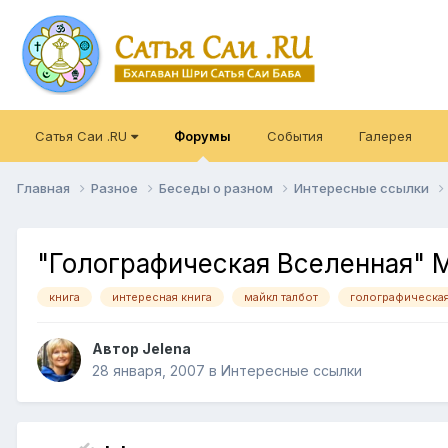
Сатья Саи .RU
Форумы
События
Галерея
Главная
Разное
Беседы о разном
Интересные ссылки
"Голографическая Вселенная" 
книга
интересная книга
майкл талбот
голографическая
Автор Jelena
28 января, 2007
в
Интересные ссылки