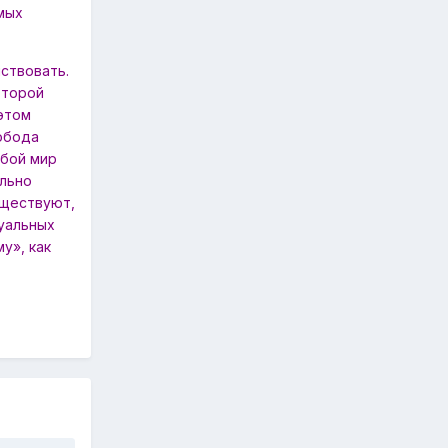
мых
ствовать.
оторой
этом
обода
обой мир
льно
уществуют,
туальных
у», как