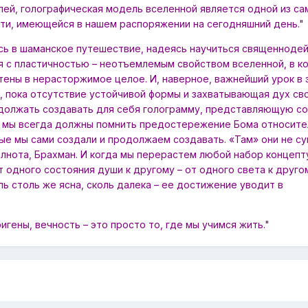
ей, голографическая модель вселенной является одной из са
ти, имеющейся в нашем распоряжении на сегодняшний день."
ись в шаманское путешествие, надеясь научиться священнодей
я с пластичностью – неотъемлемым свойством вселенной, в к
тены в нерасторжимое целое. И, наверное, важнейший урок в 
о, пока отсутствие устойчивой формы и захватывающая дух св
одолжать создавать для себя голограмму, представляющую с
у мы всегда должны помнить предостережение Бома относите
ые мы сами создали и продолжаем создавать. «Там» они не с
олнота, Брахман. И когда мы перерастем любой набор концеп
 одного состояния души к другому – от одного света к другом
ь столь же ясна, сколь далека – ее достижение уводит в
игены, вечность – это просто то, где мы учимся жить."