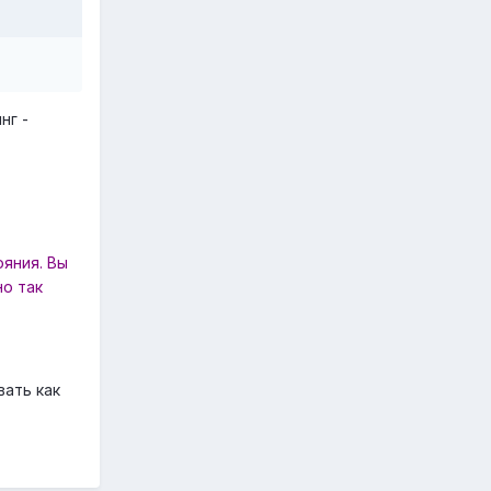
нг -
ояния. Вы
но так
вать как