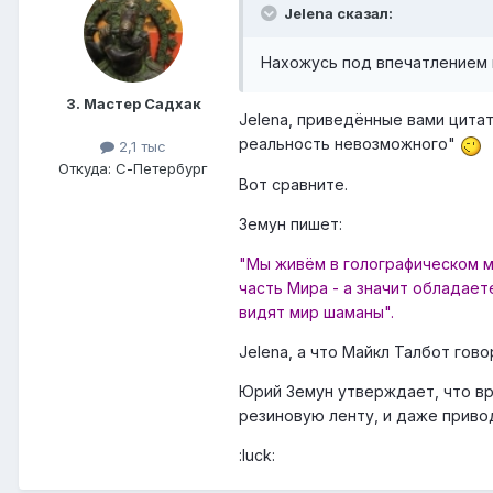
Jelena сказал:
Нахожусь под впечатлением к
3. Мастер Садхак
Jelena, приведённые вами цитат
реальность невозможного"
2,1 тыс
Откуда: С-Петербург
Вот сравните.
Земун пишет:
"Мы живём в голографическом ми
часть Мира - а значит обладае
видят мир шаманы".
Jelena, а что Майкл Талбот гов
Юрий Земун утверждает, что вр
резиновую ленту, и даже приво
:luck: