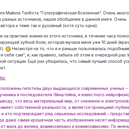
ги Майкла Талбота "Голографическая Вселенная". Очень много
з разных источников, нашли обобщение в данной книге. Очень
автора к теме так и духовный (хотя суть одна).
 на практике знания из этого источника, в течение часа полн
сирующей зубной боли, которая мучала меня уже 10 дней (врач
б).
Несмотря на то, что я и раньше пользовалась подобным
 себе сам", я, как правило, забыла об этом в очередной раз. 
ной ситуации. Ещё раз убедилась, что самый лучший способ у
ыт.
hic
а положены гипотезы двух выдающихся современных ученых –
 ученика и последователя Эйнштейна, и известного нейрофизи
выводу, что весь материальный мир, от снежинок и электронов
 имеет собственной реальности, а является проекцией глубин
– и это подтверждает ряд серьезных исследований – предста
где даже самая крошечная часть изображения несет информа
 от мала до велика, взаимосвязано и взаимозависимо. По мнен