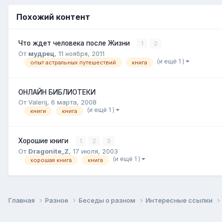
Похожий контент
Что ждет человека после Жизни
1
2
От
мудрец
,
11 ноября, 2011
(и ещё 1 )
опыт астральных путешествий
книга
ОНЛАЙН БИБЛИОТЕКИ
От Valerij,
6 марта, 2008
(и ещё 1 )
книги
книга
Хорошие книги
1
2
3
От
Dragonite_Z
,
17 июля, 2003
(и ещё 1 )
хорошая книга
книга
Главная
Разное
Беседы о разном
Интересные ссылки