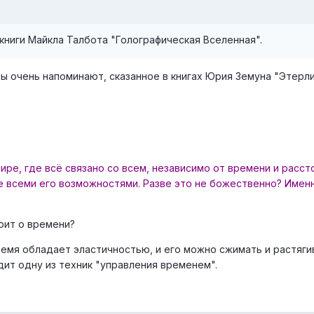
ниги Майкла Талбота "Голографическая Вселенная".
ы очень напоминают, сказанное в книгах Юрия Земуна "Этерли
ре, где всё связано со всем, независимо от времени и расст
те всеми его возможностями. Разве это не божественно? Имен
орит о времени?
емя обладает эластичностью, и его можно сжимать и растяги
дит одну из техник "управления временем".