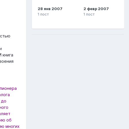
28 янв 2007
2 февр 2007
1 пост
1 пост
остью
и
И книга
своения
 пионера
олога
 до
ного
вляет
цию об
ию многих