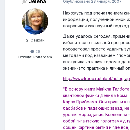
Jelena
Опубликовано
28 января, 2007
Нахожусь под впечатлением кни
информации, полученной мной и
понравился как научный подход 
Даже удалось сегодня, применив
2. Садхак
избавиться от сильной прогрес
посоветовал просто удалить зу
26
методами под названием "помоги
Откуда: Rotterdam
выступила катализатором в дан
знаний-это практика и личный оп
http://www.koob.ru/talbot/holograp
"В основу книги Майкла Талбот
квантовой физики Дэвида Бома,
Карла Прибрама. Они пришли к 
баобабов и падающих звезд, не
уровня мироздания. Вселенная 
собой гигантскую голограмму, 
общей картине бытия и где все,