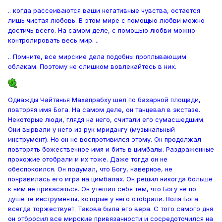
.. когда рассеиваются ваши негативные чувства, остается
лишь чистая любовь. В этом мире с помощью любви можно
достичь всего. На самом деле, с помощью любви можно
контролировать весь мир. ..
.. Помните, все мирские дела подобны проплывающим
облакам. Поэтому не слишком вовлекайтесь в них.
Однажды Чайтанья Махапрабху шел по базарной площади,
повторяя имя Бога. На самом деле, он танцевал в экстазе.
Некоторые люди, глядя на него, считали его сумасшедшим.
Они вырвали у него из рук мридангу (музыкальный
инструмент). Но он не воспротивился этому. Он продолжал
повторять божественное имя и бить в цимбалы. Раздраженные
прохожие отобрали и их тоже. Даже тогда он не
обеспокоился. Он подумал, что Богу, наверное, не
понравилась его игра на цимбалах. Он решил никогда больше
к ним не прикасаться. Он утешил себя тем, что Богу не по
душе те инструменты, которые у него отобрали. Воля Бога
всегда торжествует. Такова была его вера. С того самого дня
он отбросил все мирские привязанности и сосредоточился на