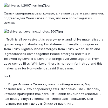
Свами материализовал кольцо, в начале своего выступления,
подтверждая Свои слова о том, что всё происходит из
Истины..
.. Truth is all pervasive...It is everywhere...and lo! He materialised a
golden ring substantiating His statement...Everything originates
from Truth. Righteousnessemerges from Truth. When Truth and
Righteousness come together Peace emerges and this is
followed by Love. It is Love that brings everyone together. From
Love comes Bliss. With Love, there is no room for hatred and this
makes way for Non-violence...said Bhagawan.
:luck:
. .. Когда Истина и Справедливость объединяются, Мир
появляется, и это сопровождается Любовью. Это - Любовь,
которая примиряет каждого. От Любви прибывает Счастье. ..
где присутствует Любовь нет места для ненависти, Она
появляется там где есть Отказ от насилия ...