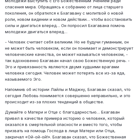
молодежи выступить с Его Божественным Учением ради
спасения мира. Обращаясь к собранию от лица старшего
поколения, он обратился к Бхагавану с молитвой о новой
роли, новом видении и новом действии… чтобы восстановить
силы и двигаться вперед… Он попросил Бхагавана помочь
молодежи двигаться вперед…
- Человек считает себя великим. Но не будучи гуманным, он
не может быть человеком, если он понимает и демонстрирует
человеческие качества, он может называться человеком, -
так вдохновенно Бхагаван начал свою Божественную речь. -
Эго и привязанность являются двумя худшими врагами
человека сегодня. Человек может потерять все из-за яда,
называемого Эго.
Напомнив об истории Лайлы и Маджну, Бхагаван сказал, что
сегодня Любовь понимается совершенно неправильно, и это
происходит из-за плохих тенденций в обществе.
Думайте о Матери и Отце с благодарностью… Бхагаван
привел в качестве примера историю о человеке, который
оказался в смертельной опасности и вместо того, чтобы
призвать на помощь Господа в лице Матери или Отца,
закричал «Ой-ой-ой!». Бхагаван сказал, что Божественная