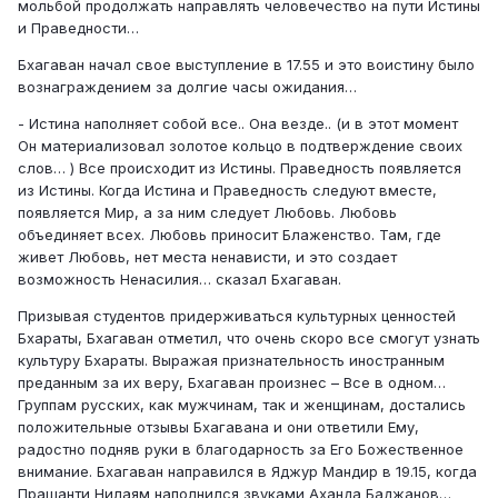
мольбой продолжать направлять человечество на пути Истины
и Праведности…
Бхагаван начал свое выступление в 17.55 и это воистину было
вознаграждением за долгие часы ожидания…
- Истина наполняет собой все.. Она везде.. (и в этот момент
Он материализовал золотое кольцо в подтверждение своих
слов… ) Все происходит из Истины. Праведность появляется
из Истины. Когда Истина и Праведность следуют вместе,
появляется Мир, а за ним следует Любовь. Любовь
объединяет всех. Любовь приносит Блаженство. Там, где
живет Любовь, нет места ненависти, и это создает
возможность Ненасилия… сказал Бхагаван.
Призывая студентов придерживаться культурных ценностей
Бхараты, Бхагаван отметил, что очень скоро все смогут узнать
культуру Бхараты. Выражая признательность иностранным
преданным за их веру, Бхагаван произнес – Все в одном…
Группам русских, как мужчинам, так и женщинам, достались
положительные отзывы Бхагавана и они ответили Ему,
радостно подняв руки в благодарность за Его Божественное
внимание. Бхагаван направился в Яджур Мандир в 19.15, когда
Прашанти Нилаям наполнился звуками Аханда Баджанов…