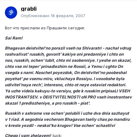
grabli
Опубликовано
18 февраля, 2007
Вот что прислали из Прашанти сегодня:
Sai Ram!
Bhagavan deistvitel'no porazil vseh na Shivaratri - nachal vdrug
rashvalivat' russkih, govorit' kakiye oni predanniye i chto on
nas, russkih, ochen' lubit, chto mi osobenniye. I yeshe on skazal,
chto vse mi teper' prinadlezhim ne Rossii, a Yemu i cghto On
vsegda s nami. Naschet poyezdok, On deistvitel'no poobeshal
poyehat' po vsemu miru, vkluchaya Rossiyu. I vooobshe byla
udivitel'naya rech', interesno, chto ot neye ostaviat redaktori.
Ya uzhe videla kakuyu-to versiyu, gde k russkim pripisaLI VSEH
INOSTRANTSEV. v DEISTVITEL'NOSTI oN PRO vseh inostrantsev
skazal 1 predlozheniye, a pro russkih - piat'.
Russkih v ashrame vse ochen' polubili i uzhe dva dnia sazhayut
v 1 riad. A segodnia vecherom Bhagavan tseliy chas po mandiru
v kresle yezdil - neskol'ko krugov! Vse ochen' schastlivi
Chego i vam zhelayem!
:luck: