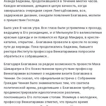
Аханда Баджаны, продолжавшиеся в течение многих часов.
Каждое мгновение, длящееся целую вечность, когда
завершалась очередная серия Лингодбхавама, все,
задерживая дыхание, ожидали появления Бхагавана, молили
о пришествии Господа.
Было уже 8 часов утра. Все глаза были устремлены к проходу,
ведущему в Его резиденцию, и о! Мелькнули Его великолепные
красные одежды и он появился из Яджур Мандира, в кресле-
каталке, открытом… Бхагавана провезли в кресле по всему
пути до веранды. Пока продолжались баджаны, бывшего
ректора Института профессора Венкатарамана попросили
обратиться к собравшимся…
Благодаря Бхагавана за редкую возможность провести Маха
Шиваратри в Его божественном присутствии профессор
Венкатараман вспомнил о недавнем визите Бхагавана в
Ченнаи. Он сказал, что официальная встреча с Собранием
Граждан Ченная было знаменательно тем, что светила
политической арены, разделившие с Бхагаваном трибуну,
продемонстрировали идеологическое различие,
поклонившись Его лотосным стопам. Упомянув о молодежи,
профессор Венкатараман отметил, что пришло время