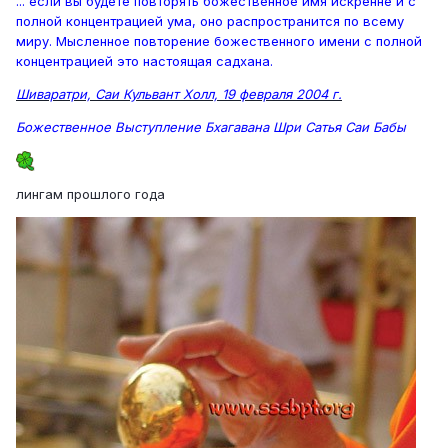
... если вы будете повторять божественное имя искренне и с
полной концентрацией ума, оно распространится по всему
миру. Мысленное повторение божественного имени с полной
концентрацией это настоящая садхана.
Шиваратри, Саи Кульвант Холл, 19 февраля 2004 г.
Божественное Выступление Бхагавана Шри Сатья Саи Бабы
лингам прошлого года