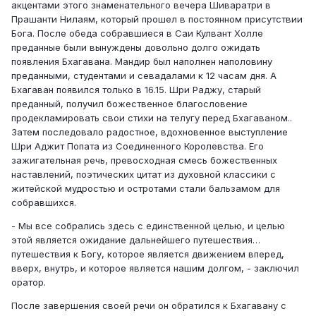
акцентами этого знаменательного вечера Шиваратри в
Прашанти Нилаям, который прошел в постоянном присутствии
Бога. После обеда собравшиеся в Саи Кулвант Холле
преданные были вынуждены довольно долго ожидать
появления Бхагавана. Мандир был наполнен наполовину
преданными, студентами и севадалами к 12 часам дня. А
Бхагаван появился только в 16.15. Шри Раджу, старый
преданный, получил божественное благословение
продекламировать свои стихи на телугу перед Бхагаваном..
Затем последовало радостное, вдохновенное выступление
Шри Аджит Попата из Соединенного Королевства. Его
зажигательная речь, превосходная смесь божественных
наставлений, поэтических цитат из духовной классики с
житейской мудростью и остротами стали бальзамом для
собравшихся.
- Мы все собрались здесь с единственной целью, и целью
этой является ожидание дальнейшего путешествия…
путешествия к Богу, которое является движением вперед,
вверх, внутрь, и которое является нашим долгом, - заключил
оратор.
После завершения своей речи он обратился к Бхагавану с