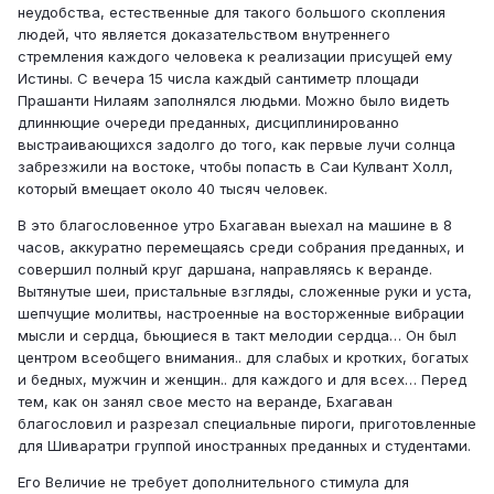
неудобства, естественные для такого большого скопления
людей, что является доказательством внутреннего
стремления каждого человека к реализации присущей ему
Истины. С вечера 15 числа каждый сантиметр площади
Прашанти Нилаям заполнялся людьми. Можно было видеть
длиннющие очереди преданных, дисциплинированно
выстраивающихся задолго до того, как первые лучи солнца
забрезжили на востоке, чтобы попасть в Саи Кулвант Холл,
который вмещает около 40 тысяч человек.
В это благословенное утро Бхагаван выехал на машине в 8
часов, аккуратно перемещаясь среди собрания преданных, и
совершил полный круг даршана, направляясь к веранде.
Вытянутые шеи, пристальные взгляды, сложенные руки и уста,
шепчущие молитвы, настроенные на восторженные вибрации
мысли и сердца, бьющиеся в такт мелодии сердца… Он был
центром всеобщего внимания.. для слабых и кротких, богатых
и бедных, мужчин и женщин.. для каждого и для всех… Перед
тем, как он занял свое место на веранде, Бхагаван
благословил и разрезал специальные пироги, приготовленные
для Шиваратри группой иностранных преданных и студентами.
Его Величие не требует дополнительного стимула для