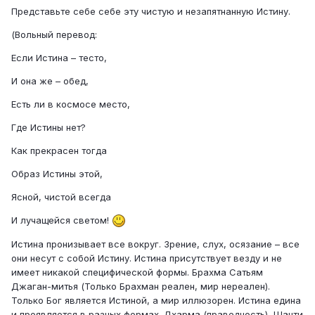
Представьте себе себе эту чистую и незапятнанную Истину.
(Вольный перевод:
Если Истина – тесто,
И она же – обед,
Есть ли в космосе место,
Где Истины нет?
Как прекрасен тогда
Образ Истины этой,
Ясной, чистой всегда
И лучащейся светом!
Истина пронизывает все вокруг. Зрение, слух, осязание – все
они несут с собой Истину. Истина присутствует везду и не
имеет никакой специфической формы. Брахма Сатьям
Джаган-митья (Только Брахман реален, мир нереален).
Только Бог является Истиной, а мир иллюзорен. Истина едина
и проявляется в разных формах. Дхарма (праведность), Шанти