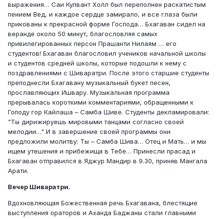
выражения… Саи Кулвант Холл был переполнен раскатистым
пением Вед, и каждое сердце замирало, и все глаза были
прикованы к прекрасной форме Господа… Бхагаван сидел на
веранде около 50 минут, благословляя самых
привилегированных персон Прашанти Нилаям … его
студентов! Бхагаван благословил учеников начальной школы
и студентов средней школы, которые подошли к нему с
поздравлениями с Шиваратри. После этого старшие студенты
преподнесли Бхагавану музыкальный букет песен,
прославляющих Ишвару. Музыкальная программа
прерывалась короткими комментариями, обращенными к
Гоподу гор Кайлаша – Самба Шиве. Студенты декламировали:
"Ты дирижируешь мировыми танцами согласно своей
мелодии…" И в завершение своей программы они
предложили молитву: Ты – Самба Шива… Отец и Мать… и мы
ищем утешения и прибежища в Тебе… Принесли прасад и
Бхагаван отправился в Яджур Мандир в 9.30, приняв Мангала
Арати.
Вечер Шиваратри.
Вдохновляющая Божественная речь Бхагавана, блестящие
выступления ораторов и Аханда Баджаны стали главными