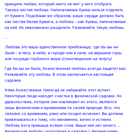
принципе любви, который никто не мог у него отобрать.
Такова чистая любовь. Напечатанные буквы нельзя отделить
от бумаги. Подобным же образом, ваше сердце должно быть
как чистая белая бумага, а любовь - как буквы, напечатанные
на ней. Их невозможно разделить. Развивайте такую любовь.
...
Любовь это ваше единственное прибежище, где бы вы ни
были - в лесу, в небе, в городе или в селе, на вершине горы
или посреди глубокого моря (стихотворение на телугу)
Где бы вы ни были, божественная любовь всегда защитит вас.
Развивайте эту любовь. В этом заключается настоящая
садхана.
Атма божественна. Никогда не забывайте этот аспект.
Некоторые люди находят счастье в физической садхане. Но
удовольствие, которое они извлекают из этого, является
лишь физическим и временным по своей природе. Все, что
связано со временем, рано или поздно исчезнет. Вы должны
привязываться к тому, что неизменно, вечно и истинно.
Любовь Бога превыше всяких слов. Выше неё нет ничего. ...
физическая любовь скоротечна и связана с физическими