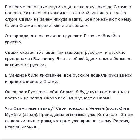
В ашраме сплошные слухи ходят по поводу приезда Свами в
Россию. Хотелось бы конечно. Но на мой взгляд это только
слухи. Свами не зачем никуда ездить. Все приезжают к нему.
Слова Свами неправильно истолкованы.
Это правда, что он похвалил русских. Было необычайно
приятно.
Свами сказал: Бхагаван принадлежит русским, и русские
принадлежат Бхагавану. Я вас люблю! Здесь самое большое
количество русских.
В Мандире было ликование, все русские подняли руки вверх
и приветствовали Свами.
Он сказал: Русские любят Свами. Я буду путешествовать на
восток и на запад. Скоро весь мир узнает о Свами.
Что Свами имел ввиду? Свои поездки в Ченнай (восток) и в
Мумбай (запад). Проведение огненных пудж. Вот и всё... Затем
он перечислил страны, которые уже пришли к нему. Россия,
Италия, Япония....