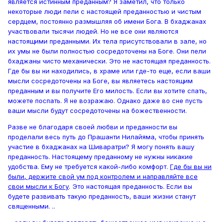
является истинным преданным? Я заметил, что только
некоторые люди пели с настоящей преданностью и чистым
сердцем, постоянно размышляя об имени Бога. В бхаджанах
участвовали тысячи людей. Но не все они являются
настоящими преданными. Их тела присутствовали в зале, но
их умы не были полностью сосредоточены на Боге. Они пели
бхаджаны чисто механически. Это не настоящая преданность.
Где бы вы ни находились, в храме или где-то еще, если ваши
мысли сосредоточены на Боге, вы являетесь настоящим
преданным и вы получите Его милость. Если вы хотите спать,
можете поспать. Я не возражаю. Однако даже во сне пусть
ваши мысли будут сосредоточены на божественности.
Разве не благодаря своей любви и преданности вы
проделали весь путь до Прашанти Нилайяма, чтобы принять
участие в бхаджанах на Шиваратри? Я могу понять вашу
преданность. Настоящему преданному не нужны никакие
удобства. Ему не требуется какой-либо комфорт.
Где бы вы ни
были, держите свой ум под контролем и направляйте все
свои мысли к Богу
. Это настоящая преданность. Если вы
будете развивать такую преданность, ваши жизни станут
священными. ..