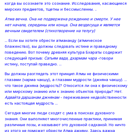
когда вы осознаете это сознание. Исследования, касающиеся
мирских предметов, тщетны и бессмысленны. ..
Атма вечна. Она не подвержена рождению и смерти. У нее
нет начала, середины или конца. Она вездесуща и является
вечным свидетелем (стихотворение на телугу)
... Если вы хотите обрести атмананду (атмическое
блаженство), вы должны следовать истине и праведному
поведению. Вот почему древняя культура Бхараты содержит
следующий призыв:
Сатьям вада, дхармам чара
-говори
истину, поступай праведно. ...
Вы должны разглядеть этот принцип Атмы не физическими
глазами (чарма чакшу), а глазами мудрости (джняна чакшу). ...
что такое джняна (мудрость)? Относится ли она к физическому
или мирскому знанию или к знанию объектов природы? Нет.
Адвайта даршанам джнянам
- переживание недвойственности
есть настоящая мудрость ...
Сегодня многие люди сходят с ума в поисках духовного
знания. Они выполняют многочисленные практики, принимая
различные позы, и называют это духовной садханой. Но ничто
из этого не поможет обрести Атма джняну. Здесь важна