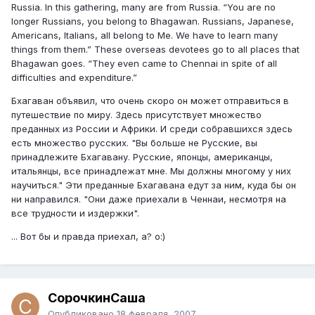
Russia. In this gathering, many are from Russia. “You are no
longer Russians, you belong to Bhagawan. Russians, Japanese,
Americans, Italians, all belong to Me. We have to learn many
things from them.” These overseas devotees go to all places that
Bhagawan goes. “They even came to Chennai in spite of all
difficulties and expenditure.”
Бхагаван объявил, что очень скоро он может отправиться в
путешествие по миру. Здесь присутствует множество
преданных из России и Африки. И среди собравшихся здесь
есть множество русских. "Вы больше не Русские, вы
принадлежите Бхагавану. Русские, японцы, американцы,
итальянцы, все принадлежат мне. Мы должны многому у них
научиться." Эти преданные Бхагавана едут за ним, куда бы он
ни направился. "Они даже приехали в Ченнаи, несмотря на
все трудности и издержки".
... Вот бы и правда приехал, а? o:)
СорочкинСаша
Опубликовано
18 февраля, 2007