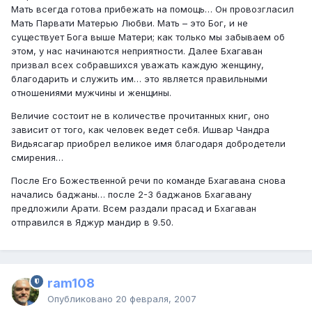
Мать всегда готова прибежать на помощь… Он провозгласил
Мать Парвати Матерью Любви. Мать – это Бог, и не
существует Бога выше Матери; как только мы забываем об
этом, у нас начинаются неприятности. Далее Бхагаван
призвал всех собравшихся уважать каждую женщину,
благодарить и служить им… это является правильными
отношениями мужчины и женщины.
Величие состоит не в количестве прочитанных книг, оно
зависит от того, как человек ведет себя. Ишвар Чандра
Видьясагар приобрел великое имя благодаря добродетели
смирения…
После Его Божественной речи по команде Бхагавана снова
начались баджаны… после 2-3 баджанов Бхагавану
предложили Арати. Всем раздали прасад и Бхагаван
отправился в Яджур мандир в 9.50.
ram108
Опубликовано
20 февраля, 2007