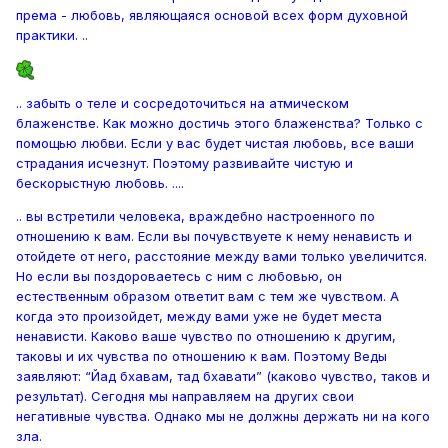
према - любовь, являющаяся основой всех форм духовной
практики. ..
.. забыть о теле и сосредоточиться на атмическом
блаженстве. Как можно достичь этого блаженства? Только с
помощью любви. Если у вас будет чистая любовь, все ваши
страдания исчезнут. Поэтому развивайте чистую и
бескорыстную любовь. ....
.. вы встретили человека, враждебно настроенного по
отношению к вам. Если вы почувствуете к нему ненависть и
отойдете от него, расстояние между вами только увеличится.
Но если вы поздороваетесь с ним с любовью, он
естественным образом ответит вам с тем же чувством. А
когда это произойдет, между вами уже не будет места
ненависти. Каково ваше чувство по отношению к другим,
таковы и их чувства по отношению к вам. Поэтому Веды
заявляют: “Йад бхавам, тад бхавати” (каково чувство, таков и
результат). Сегодня мы направляем на других свои
негативные чувства. Однако мы не должны держать ни на кого
зла.