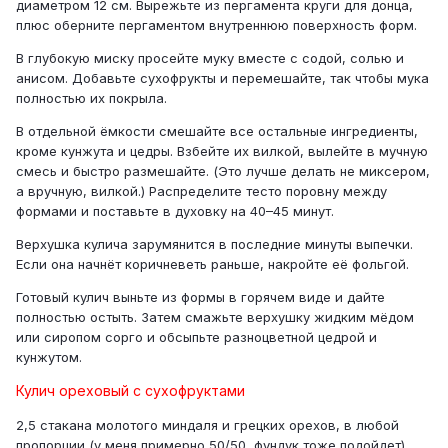
диаметром 12 см. Вырежьте из пергамента круги для донца,
плюс оберните пергаментом внутреннюю поверхность форм.
В глубокую миску просейте муку вместе с содой, солью и
анисом. Добавьте сухофрукты и перемешайте, так чтобы мука
полностью их покрыла.
В отдельной ёмкости смешайте все остальные ингредиенты,
кроме кунжута и цедры. Взбейте их вилкой, вылейте в мучную
смесь и быстро размешайте. (Это лучше делать не миксером,
а вручную, вилкой.) Распределите тесто поровну между
формами и поставьте в духовку на 40–45 минут.
Верхушка кулича зарумянится в последние минуты выпечки.
Если она начнёт коричневеть раньше, накройте её фольгой.
Готовый кулич выньте из формы в горячем виде и дайте
полностью остыть. Затем смажьте верхушку жидким мёдом
или сиропом сорго и обсыпьте разноцветной цедрой и
кунжутом.
Кулич ореховый с сухофруктами
2,5 стакана молотого миндаля и грецких орехов, в любой
пропорции (у меня примерно 50/50, фундук тоже подойдет)