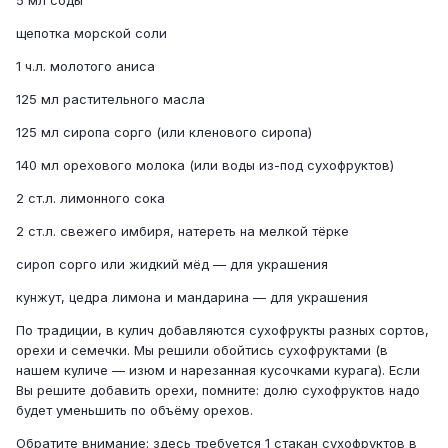
5 мл соды
щепотка морской соли
1 ч.л. молотого аниса
125 мл растительного масла
125 мл сиропа сорго (или кленового сиропа)
140 мл орехового молока (или воды из-под сухофруктов)
2 ст.л. лимонного сока
2 ст.л. свежего имбиря, натереть на мелкой тёрке
сироп сорго или жидкий мёд — для украшения
кунжут, цедра лимона и мандарина — для украшения
По традиции, в кулич добавляются сухофрукты разных сортов,
орехи и семечки. Мы решили обойтись сухофруктами (в
нашем куличе — изюм и нарезанная кусочками курага). Если
Вы решите добавить орехи, помните: долю сухофруктов надо
будет уменьшить по объёму орехов.
Обратите внимание: здесь требуется 1 стакан сухофруктов в