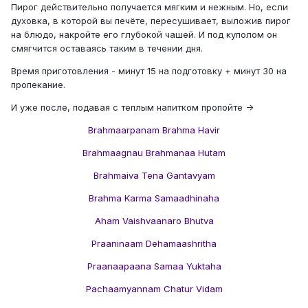
Пирог действительно получается мягким и нежным. Но, если
духовка, в которой вы печёте, пересушивает, выложив пирог
на блюдо, накройте его глубокой чашей. И под куполом он
смягчится оставаясь таким в течении дня.
Время приготовления - минут 15 на подготовку + минут 30 на
пропекание.
И уже после, подавая с теплым напитком пропойте ->
Brahmaarpanam Brahma Havir
Brahmaagnau Brahmanaa Hutam
Brahmaiva Tena Gantavyam
Brahma Karma Samaadhinaha
Aham Vaishvaanaro Bhutva
Praaninaam Dehamaashritha
Praanaapaana Samaa Yuktaha
Pachaamyannam Chatur Vidam