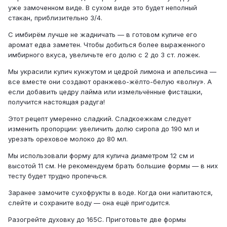
уже замоченном виде. В сухом виде это будет неполный
стакан, приблизительно 3/4.
С имбирём лучше не жадничать — в готовом куличе его
аромат едва заметен. Чтобы добиться более выраженного
имбирного вкуса, увеличьте его долю с 2 до 3 ст. ложек.
Мы украсили кулич кунжутом и цедрой лимона и апельсина —
все вместе они создают оранжево-жёлто-белую «волну». А
если добавить цедру лайма или измельчённые фисташки,
получится настоящая радуга!
Этот рецепт умеренно сладкий. Сладкоежкам следует
изменить пропорции: увеличить долю сиропа до 190 мл и
урезать ореховое молоко до 80 мл.
Мы использовали форму для кулича диаметром 12 см и
высотой 11 см. Не рекомендуем брать большие формы — в них
тесту будет трудно пропечься.
Заранее замочите сухофрукты в воде. Когда они напитаются,
слейте и сохраните воду — она ещё пригодится.
Разогрейте духовку до 165С. Приготовьте две формы