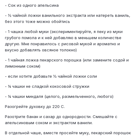
- Сок из одного апельсина
- ½ чайной ложки ванильного экстракта или натереть ваниль,
без этого тоже можно обойтись
- 1 чашка любой муки (экспериментируйте, я пеку из муки
грубого помола и к ней добавляю в меньшем количестве
другую. Мне понравилось с рисовой мукой и ароматно и
вкусно добавлять овсяное толокно)
- 1 чайная ложка пекарского порошка (или замените содой и
лимонным соком)
- если хотите добавьте ½ чайной ложки соли
- ¼ чашки не сладкой кокосовой стружки
- ¼ чашки миндаля (целого, размельченного, любого)
Разогрейте духовку до 220 С.
Разотрите банан и сахар до однородности. Смешайте с
апельсиновым соком и экстрактом ванили.
В отдельной чаше, вместе просейте муку, пекарский порошок