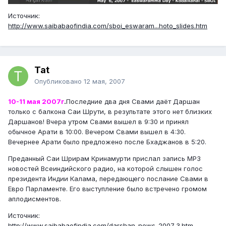
Источник:
http://www.saibabaofindia.com/sboi_eswaram...hoto_slides.htm
Tat
Опубликовано
12 мая, 2007
10-11 мая 2007г
.
Последние два дня Свами даёт Даршан
только с балкона Саи Шрути, в результате этого нет близких
Даршанов! Вчера утром Свами вышел в 9:30 и принял
обычное Арати в 10:00. Вечером Свами вышел в 4:30.
Вечернее Арати было предложено после Бхаджанов в 5:20.
Преданный Саи Шрирам Кринамурти прислал запись МР3
новостей Всеиндийского радио, на которой слышен голос
президента Индии Калама, передающего послание Свами в
Евро Парламенте. Его выступление было встречено громом
аплодисментов.
Источник:
http://www.saibabaofindia.com/darshan_news_2007_3.htm