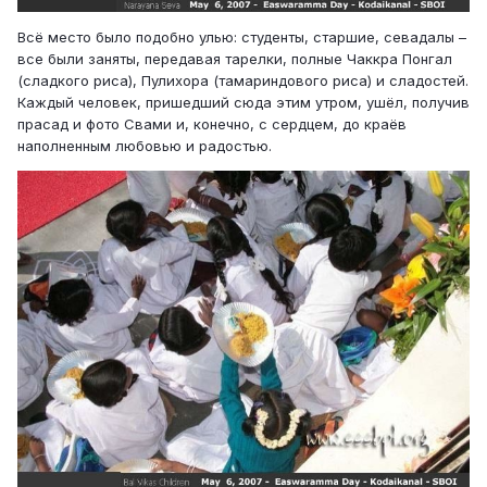
Всё место было подобно улью: студенты, старшие, севадалы –
все были заняты, передавая тарелки, полные Чаккра Понгал
(сладкого риса), Пулихора (тамариндового риса) и сладостей.
Каждый человек, пришедший сюда этим утром, ушёл, получив
прасад и фото Свами и, конечно, с сердцем, до краёв
наполненным любовью и радостью.