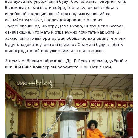
все духовные упражнения будут бесполезны, говорили они.
Вспоминая о важности добродетели сыновней любви в
индийской традиции, юный оратор, выступавший на
английском языке, продекламировал строки из
Таирейопанишад: «Матру Дево Бхава, Питру Дево Бхава»,
означающие, что мать и отца нужно почитать как Бога. В
заключении юный оратор дал обещание Бхагавану, что они
будут следовать учению и примеру Свами и будут любить
своих родителей и служить им всю свою жизнь.
Затем к собранию обратился Др. Г. Венкатараман, учёный и
бывший Вице Канцлер Университета Шри Сатья Саи.