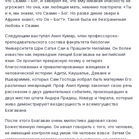
что Свами – Бог, и заверил её, что ему никакая опасность не
угрожает. Но она, как любящая мать, невинно повторяла: «Ты
и я, мы знаем, что Свами – Бог. Но разве дикие звери в
Африке знают, что Он – Бог?». Такой была её безграничная
любовь к Свами.
Следующим выступал Анил Кумар, член профессорско-
преподавательского состава факультета биологии
Университета Шри Сатья Саи в Прашанти Нилайам. Он более
известен как переводчик лекций Бхагавана на английский
язык. Он прочитал прекрасную поэму о четырёх
благословенных и привилегированных женщинах в
человеческой истории: Адити, Каушалье, Деваке и
Ишварамме, которых Сам Господь избрал быть матерями Его
различных инкарнаций. Проф. Анил Кумар закончил свою речь
рассказом о двух удивительных событиях, произошедших в
двух местах штата Андхра Прадеш, Коввур и Чирала, которые
живо демонстрируют вездесущность и всемогущество
Бхагавана.
После этого Бхагаван очень милостиво даровал свою
Божественную лекцию. Он начал говорить с того, что человек,
не имеющий контроля над умом. Не человек вовсе. Затем Он