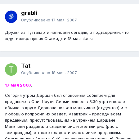
grabli
Опубликовано
17 мая, 2007
Друзья из Путтапарти написали сегодня, и подтвердили, что
ждут возвращения Свамиджи 18 мая. :luck:
Tat
Опубликовано
18 мая, 2007
17 мая 2007
.
Сегодня утром Даршан был спокойным событием для
преданных в Саи Шрути. Свами вышел в 8:30 утра и после
обычного круга Даршана позвал мальчиков (студентов) и с
любовью попросил их раздать «завтрак – прасад» всем
преданным, присутствовавшим на утреннем Даршане.
Мальчики раздавали сладкий рис и жёлтый рис (рис с
тамариндом), а также сладости счастливым преданным.
Свами принял Арати в 9:40, так закончился утренний Даршан.