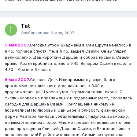
Tat
Опубликовано
6 мая, 2007
5 мая 2007
.
Сегодня утром Бхаджаны в Саи Шрути начались в
8:45, полчаса спустя, т.е. в 9:45, вышел Свами. Он выглядел
великолепно. Дав короткий Даршан и собрав письма, Свами
принял Арати приблизительно в 9:45. Вечером Свами вышел в
4:30 – Арати в 5 часов.
6 мая 2007
.
Сегодня День Ишвараммы; сулящая благо
программа сегодняшнего утра началась в 8:00 и
продолжалась до 11 часов утра. Огромная толпа, около 17
тысяч человек из близлежащих и отдалённых мест, собралась
сегодня для Даршана Свами. Приглашения никому не
посылались! Но любовь к Саи Бабе и близость физической
формы Аватара явилась убедительным стимулом, возможно,
вечным желанием людей. Многие преданные поднялись очень
рано, предвкушая близкий Даршан Свами, и Бхагаван никого
не разочаровал! В действительности, Свами находился на