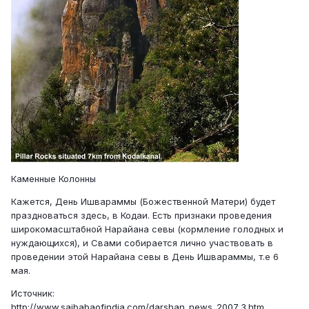
Каменные Колонны
Кажется, День Ишвараммы (Божественной Матери) будет
праздноваться здесь, в Кодаи. Есть признаки проведения
широкомасштабной Нарайана севы (кормление голодных и
нуждающихся), и Свами собирается лично участвовать в
проведении этой Нарайана севы в День Ишвараммы, т.е 6
мая.
Источник:
http://www.saibabaofindia.com/darshan_news_2007_3.htm