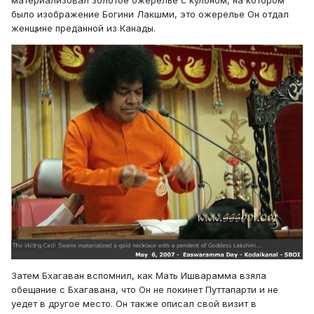
материализовал золотое ожерелье с кулоном, на котором
было изображение Богини Лакшми, это ожерелье Он отдал
женщине преданной из Канады.
Затем Бхагаван вспомнил, как Мать Ишварамма взяла
обещание с Бхагавана, что Он не покинет Путтапарти и не
уедет в другое место. Он также описал свой визит в