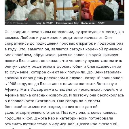
Он говорил о печальном положении, существующем сегодня в
семьях. Любовь и уважение к родителям исчезают. Они
сократились до подношения простых открыток и подарков раз
в году. Это, заметил он, является сегодня коренной причиной
всех проблем, обрушивающихся на головы людей. Цитируя
лекции Бхагавана, он сказал, что человеку нужно «выплатить
ренту» своим родителям в форме любви и благодарности за
то служение, которое они от них получили. Др. Венкатараман
закончил свою речь рассказом о случае, который произошёл
в 1968 году, когда Бхагаван готовился посетить Восточную
Африку. Мать Ишварамма слышала от нескольких людей, что
Африка полна опасных животных. И поэтому она беспокоилась
о безопасности Бхагавана. Она говорила о своём
беспокойстве многим людям, но никто не дал ей
удовлетворительного ответа. Поэтому она, в конце концов,
подошла к Кол. Джога Рао и категорически потребовала
отменить путешествие в Африку. Кол. Джога Рао сказал ей,