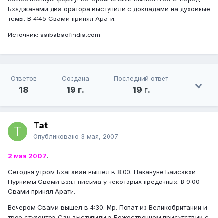
Бхаджанами два оратора выступили с докладами на духовные
темы. В 4:45 Свами принял Арати.
Источник: saibabaofindia.com
Ответов
Создана
Последний ответ
18
19 г.
19 г.
Tat
Опубликовано
3 мая, 2007
2 мая 2007
.
Сегодня утром Бхагаван вышел в 8:00. Накануне Баисакхи
Пурнимы Свами взял письма у некоторых преданных. В 9:00
Свами принял Арати.
Вечером Свами вышел в 4:30. Мр. Попат из Великобритании и
трое студентов Саи выступили в Божественном присутствии с