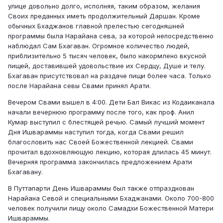
улице довольно долго, исполняя, таким образом, желания
Своих преданных иметь продолжительный Даршан. Кроме
обычных Бхаджанов главной прелестью сегодняшней
программы была Нарайана сева, за которой непосредственно
наблюдал Сам Бхагаван. Огромное количество людей,
приблизительно 5 тысяч человек, было накормлено вкусной
пищей, доставившей удовольствие их Сердцу, Душе и телу.
Бхагаван присутствовал на раздаче пищи более часа. Только
после Нарайана севы Свами принял Арати.
Вечером Свами вышел в 4:00. Дети Бал Викас из Кодаиканала
начали вечернюю программу после того, как проф. Анил
Кумар выступил с блестящей речью. Самый лучший момент
Дня Ишвараммы наступил тогда, когда Свами решил
благословить нас Своей Божественной лекцией. Свами
прочитал вдохновляющую лекцию, которая длилась 45 минут.
Вечерняя программа закончилась предложением Арати
Бхагавану.
В Путтапарти День Ишвараммы был также отпразднован
Нарайана Севой и специальными Бхаджанами. Около 700-800
человек получили пищу около Самадхи Божественной Матери
Ишвараммы.