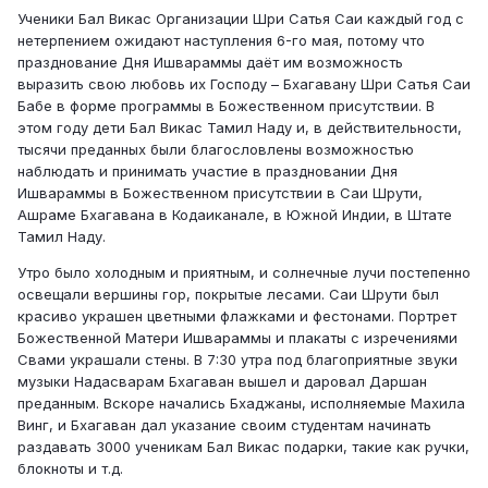
Ученики Бал Викас Организации Шри Сатья Саи каждый год с
нетерпением ожидают наступления 6-го мая, потому что
празднование Дня Ишвараммы даёт им возможность
выразить свою любовь их Господу – Бхагавану Шри Сатья Саи
Бабе в форме программы в Божественном присутствии. В
этом году дети Бал Викас Тамил Наду и, в действительности,
тысячи преданных были благословлены возможностью
наблюдать и принимать участие в праздновании Дня
Ишвараммы в Божественном присутствии в Саи Шрути,
Ашраме Бхагавана в Кодаиканале, в Южной Индии, в Штате
Тамил Наду.
Утро было холодным и приятным, и солнечные лучи постепенно
освещали вершины гор, покрытые лесами. Саи Шрути был
красиво украшен цветными флажками и фестонами. Портрет
Божественной Матери Ишвараммы и плакаты с изречениями
Свами украшали стены. В 7:30 утра под благоприятные звуки
музыки Надасварам Бхагаван вышел и даровал Даршан
преданным. Вскоре начались Бхаджаны, исполняемые Махила
Винг, и Бхагаван дал указание своим студентам начинать
раздавать 3000 ученикам Бал Викас подарки, такие как ручки,
блокноты и т.д.