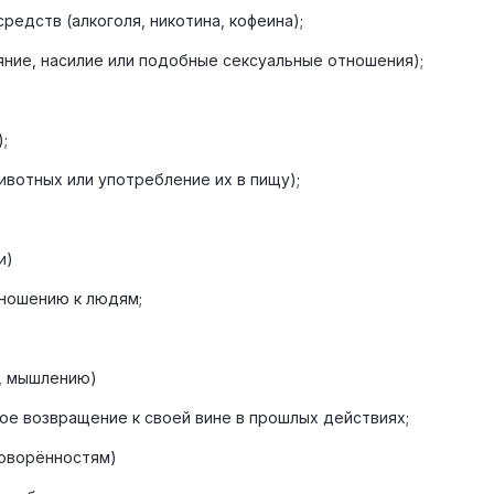
редств (алкоголя, никотина, кофеина);
яние, насилие или подобные сексуальные отношения);
;
ивотных или употребление их в пищу);
и)
тношению к людям;
у, мышлению)
ное возвращение к своей вине в прошлых действиях;
говорённостям)