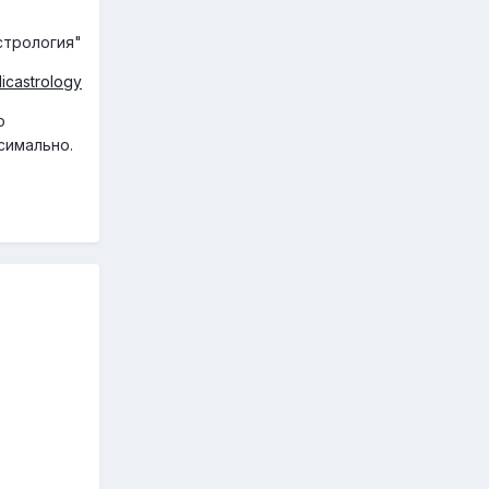
стрология"
dicastrology
о
симально.