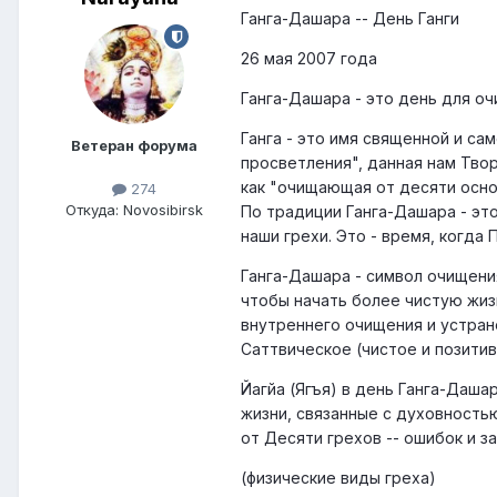
Ганга-Дашара -- День Ганги
26 мая 2007 года
Ганга-Дашара - это день для оч
Ганга - это имя священной и сам
Ветеран форума
просветления", данная нам Тво
как "очищающая от десяти осно
274
Откуда: Novosibirsk
По традиции Ганга-Дашара - эт
наши грехи. Это - время, когда
Ганга-Дашара - символ очищени
чтобы начать более чистую жиз
внутреннего очищения и устран
Саттвическое (чистое и позитив
Йагйа (Ягъя) в день Ганга-Даш
жизни, связанные с духовность
от Десяти грехов -- ошибок и 
(физические виды греха)