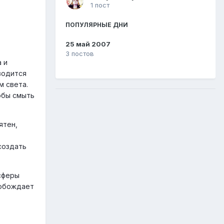
1 пост
ПОПУЛЯРНЫЕ ДНИ
25 май 2007
3 постов
а и
водится
м света.
обы смыть
ятен,
создать
 сферы
вобождает