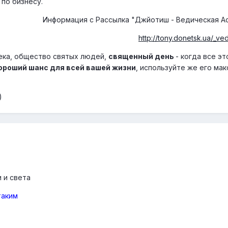
 по бизнесу.
Информация с Рассылка "Джйотиш - Ведическая А
http://tony.donetsk.ua/_ve
ека, общество святых людей,
священный день
- когда все эт
ороший шанс для всей вашей жизни
, используйте же его мак
)
 и света
таким