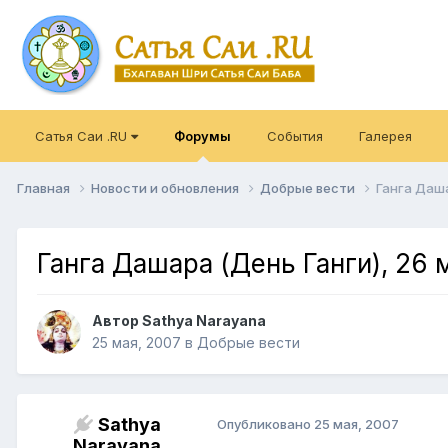
Сатья Саи .RU
Форумы
События
Галерея
Главная
Новости и обновления
Добрые вести
Ганга Даша
Ганга Дашара (День Ганги), 26 
Автор
Sathya Narayana
25 мая, 2007
в
Добрые вести
Sathya
Опубликовано
25 мая, 2007
Narayana