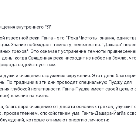
ищения внутреннего "Я".
ой известной реки. Ганга - это "Река Чистоты, знания, единств
рцом. Знание побеждает темноту, невежество. 'Дашара' пере
вных грехов". Это означает устранение темноты привнесение
о день, когда Священная река нисходит из небес на Землю, чт
 Природа содействует нам.
я души и очищения окружения окружения. Этот день благопри
нь. По традиции в эти дни проводят специальную Пуджу для
ения глубокой негативности. Ганга-Пуджа имеет своей целью 
ное) влияние на жизнь.
ара, благодаря очищению от десяти основных грехов, улучшит
ю, просветлением, спокойствием ума. Ганга-Дашара-Йагйа ос
заблуждений, которые отнимают энергию личности: