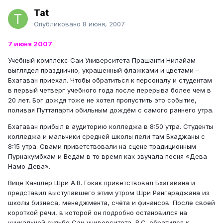
Tat
Опубликовано
8 июня, 2007
7 июня 2007
Учебный комплекс Саи Университета Прашанти Нилайам
выглядел празднично, украшенный флажками и цветами –
Бхагаван приехал. Чтобы обратиться к персоналу и студентам
в первый четверг учебного года после перерыва более чем в
20 лет. Бог дождя тоже не хотел пропустить это событие,
поливая Путтапарти обильным дождём с самого раннего утра.
Бхагаван прибыл в аудиторию колледжа в 8:50 утра. Студенты
колледжа и мальчики средней школы пели там Бхаджаны с
8:15 утра. Свами приветствовали на сцене традиционным
Пурнакумбхам и Ведам в то время как звучала песня «Дева
Намо Дева».
Вице Канцлер Шри А.В. Гокак приветствовал Бхагавана и
представил выступавшего этим утром Шри Рангараджана из
школы бизнеса, менеджмента, счёта и финансов. После своей
короткой речи, в которой он подробно остановился на
уникальной судьбе Саи университета, В.С. обратился к