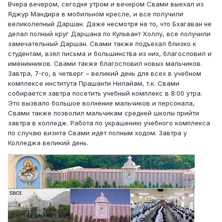
Вчера вечером, сегодня утром и вечером Свами выехал из
Яджур Мандира в мобильном кресле, и все получили
великолепный Даршан. Даже несмотря на то, что Бхагаван не
делал полный круг Даршана по Кульвант Холлу, все получили
замечательный Даршан. Свами также подъехал близко к
студентам, взял письма и большинства из них, благословил и
именинников. Свами также благословил новых мальчиков.
Завтра, 7-го, в четверг – великий день для всех в учебном
комплексе института Прашанти Нилайам, т.к. Свами
собирается завтра посетить учебный комплекс в 8:00 утра.
Это вызвало большое волнение мальчиков и персонала,
Свами также позволил мальчикам средней школы прийти
завтра в колледж. Работа по украшению учебного комплекса
по случаю визита Свами идёт полным ходом. Завтра у
Колледжа великий день.