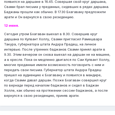
появился на даршане в 16.45. Совершая свой круг даршана,
Свами брал письма у преданных, сидевших в рядах даршана.
Баджаны прошли как обычно. В 17.30 Бхагавану предложили
арати и Он вернулся в свою резиденцию.
12 июня.
Сегодня утром Бхагаван выехал в 8.30. Совершив круг
даршана по Кулвант Холлу, Свами пригласил Рамешвара
Такура, губернатора штата Андхра Прадеш, на личное
интервью. После утренних баджанов Свами принял арати в
9.30. Этим вечером он снова выехал на даршан не на машине,
а в кресле. Пока он медленно двигался по Саи Кулвант Холлу,
многие преданные имели возможность поговорить с ним и
передать свои письма. Губернатор штата Андхра Прадеш
пришел на аудиенцию к Бхагавану и появился в мандире,
когда Свами давал даршан. Позже Бхагаван совершил круг
по вернаде перед началом баджанов и сидел в Баджан
Холле, как обычно на протяжении сессии баджанов, а после
вернулся в свою резиденцию, приняв арати.