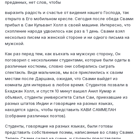
преданных, нет слов, чтобы
выразить радость и счастье от видения нашего Господа, так
открыто в Его мобильном кресле. Сегодня после обеда Свами
прибыл в Саи Кульвант Холл в своей машине. Интересно, что
скопление народа удвоилось как раз в 1 день. Свами взял
несколько писем на женской стороне и ни одного письма на
мужской.
Как раз перед тем, как въехать на мужскую сторону, Он
поговорил с несколькими студентами, которые были одеты в
различные костюмы, словно они собирались сыграть
спектакль. Видя мальчиков, мы все приклеились к своим
местам после Даршана, ожидая, что Свами выйдет из
комнаты для интервью в любое время. Студентов позвали в
Бхаджан Холл, и спустя 10 минут вышел Анил Кумар и
объявил, студенты университета Сатья Саи, приехавшие из
разных штатов Индии и говорящие на разных языках,
находятся здесь, чтобы представить КАВИ САММЕЛАН
(собрание различных поэтов).
Студенты, говорящие на разных языках, были готовы
представить собственные поэмы, написанные во славу Свами.
Теперь Свами сидел на сцене, и студенты представляли