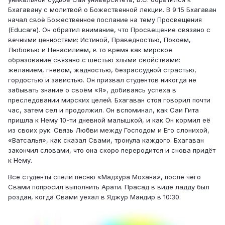
Бхагавану с молитвой о Божественной лекции. В 9:15 Бхагаван
начал своё Божественное послание на тему Просвещения
(Educare). Он обратил внимание, что Просвещение связано с
вечными ценностями: Истиной, Праведностью, Покоем,
Любовью и Ненасилием, в то время как мирское
образование связано с шестью злыми свойствами:
желанием, гневом, жадностью, безрассудной страстью,
гордостью и завистью. Он призвал студентов никогда не
забывать знание о своём «Я», добиваясь успеха в
преследовании мирских целей. Бхагаван стоя говорил почти
час, затем сел и продолжил. Он вспоминал, как Саи Гита
пришла к Нему 10-ти дневной малышкой, и как Он кормил её
из своих рук. Связь Любви между Господом и Его слонихой,
«Ватсалья», как сказал Свами, тронула каждого. Бхагаван
закончил словами, что она скоро переродится и снова придёт
к Нему.
Все студенты спели песню «Мадхура Мохана», после чего
Свами попросил выполнить Арати. Прасад в виде ладду был
роздан, когда Свами уехал в Яджур Мандир в 10:30.