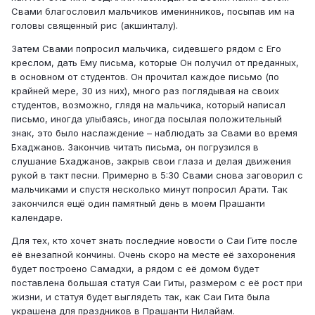
Свами благословил мальчиков именинников, посыпав им на
головы священный рис (акшинталу).
Затем Свами попросил мальчика, сидевшего рядом с Его
креслом, дать Ему письма, которые Он получил от преданных,
в основном от студентов. Он прочитал каждое письмо (по
крайней мере, 30 из них), много раз поглядывая на своих
студентов, возможно, глядя на мальчика, который написал
письмо, иногда улыбаясь, иногда посылая положительный
знак, это было наслаждение – наблюдать за Свами во время
Бхаджанов. Закончив читать письма, он погрузился в
слушание Бхаджанов, закрыв свои глаза и делая движения
рукой в такт песни. Примерно в 5:30 Свами снова заговорил с
мальчиками и спустя несколько минут попросил Арати. Так
закончился ещё один памятный день в моем Прашанти
календаре.
Для тех, кто хочет знать последние новости о Саи Гите после
её внезапной кончины. Очень скоро на месте её захоронения
будет построено Самадхи, а рядом с её домом будет
поставлена большая статуя Саи Гиты, размером с её рост при
жизни, и статуя будет выглядеть так, как Саи Гита была
украшена для праздников в Прашанти Нилайам.