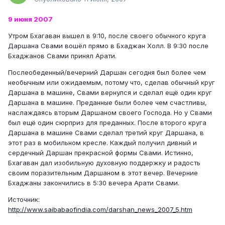
9 июня 2007
Утром Бхагаван вышел в 9:10, после своего обычного круга
Даршана Свами вошёл прямо в Бхаджан Холл. В 9:30 после
Бхаджанов Свами принял Арати.
Послеобеденный/вечерний Даршан сегодня был более чем
необычным или ожидаемым, потому что, сделав обычный круг
Даршана в машине, Свами вернулся и сделал ещё один круг
Даршана в машине. Преданные были более чем счастливы,
наслаждаясь вторым Даршаном своего Господа. Но у Свами
был ещё один сюрприз для преданных. После второго круга
Даршана в машине Свами сделал третий круг Даршана, в
этот раз в мобильном кресле. Каждый получил дивный и
сердечный Даршан прекрасной формы Свами. Истинно,
Бхагаван дал изобильную духовную поддержку и радость
своим поразительным Даршаном в этот вечер. Вечерние
Бхаджаны закончились в 5:30 вечера Арати Свами.
Источник:
http://www.saibabaofindia.com/darshan_news_2007_5.htm