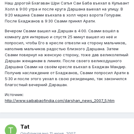
Наш дорогой Бхагаван Шри Сатья Саи Баба въехал в Кульвант
Холл в 9:00 утра и после круга Даршана выехал на улицу. В
9:20 машина Свами въехала в холл через ворота Гопурам.
После Бхаджанов в 9:30 Свами принял Арати.
Вечером Свами вышел на Даршан в 4:00. Свами вошёл в
комнату для интервью и спустя 25 минут вышел из неё и
попросил, чтобы Его в кресле отвезли на сторону мальчиков,
наполнив мальчиков радостью близкого Даршана. Затем
Свами повернул на женскую сторону, тоже дав великолепный
Даршан женщинам в линиях. После своего великодушного
Даршана Свами на своём кресле въехал в Бхаджан Мандир.
Получив наслаждение от Бхаджанов, Свами попросил Арати в
5:30 и после этого уехал в свою резиденцию, так закончился
благостный вечерний Дарашан.
Источник:
http://www.saibabaofindia.com/darshan_news_2007_5.htm
Tat
Опубликовано
11 июня, 2007