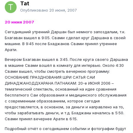
Tat
Опубликовано
20 июня, 2007
20 июня 2007
Сегодняшний утренний Даршан был немного запоздалым, т.к.
Бхагаван вышел в 9:05. Свами сделал круг Даршана в своей
машине. В 9:45 после Бхаджанов Свами принял утреннее
Арати.
Вечером Бхагаван вышел в 3:45. После круга своего Даршана
в машине Свами вошёл в комнату для интервью. Около 4:30
Свами вышел, чтобы смотреть вечернюю программу:
ОСНОВАНИЕ ПРАЗДНОВАНИЯ ШРИ САТЬЯ САИ
ДИНАДЖАНОДДХАРАНА ПАТНАКАМ: 20-е ИЮНЯ 2006 –
тематический спектакль, основанный на идее сравнения
бесплатного Саи образования и медицинского обслуживания
с современным образованием, которое сегодня
предоставляется, в основном, за деньги и направлено на то,
чтобы зарабатывать деньги, и т.д. Бхаджаны начались в 5:50.
Свами принял вечернее Арати в 6:15.
Подробный отчёт о сегодняшнем событии и фотографии будут