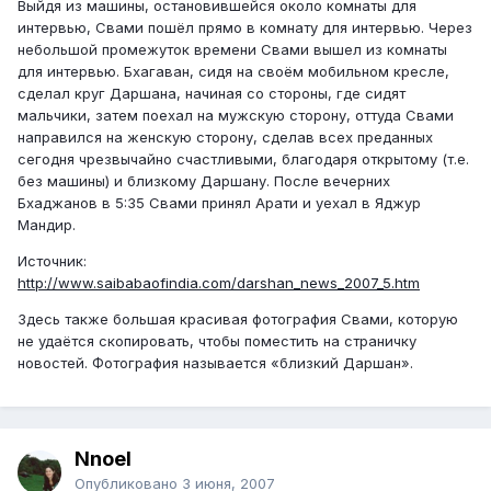
Выйдя из машины, остановившейся около комнаты для
интервью, Свами пошёл прямо в комнату для интервью. Через
небольшой промежуток времени Свами вышел из комнаты
для интервью. Бхагаван, сидя на своём мобильном кресле,
сделал круг Даршана, начиная со стороны, где сидят
мальчики, затем поехал на мужскую сторону, оттуда Свами
направился на женскую сторону, сделав всех преданных
сегодня чрезвычайно счастливыми, благодаря открытому (т.е.
без машины) и близкому Даршану. После вечерних
Бхаджанов в 5:35 Свами принял Арати и уехал в Яджур
Мандир.
Источник:
http://www.saibabaofindia.com/darshan_news_2007_5.htm
Здесь также большая красивая фотография Свами, которую
не удаётся скопировать, чтобы поместить на страничку
новостей. Фотография называется «близкий Даршан».
Nnoel
Опубликовано
3 июня, 2007