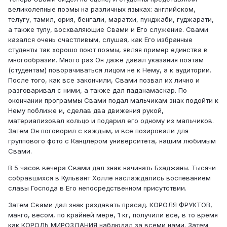
великолепные поэмы на различных языках: английском,
телугу, тамил, ория, бенгали, маратхи, пунджаби, гуджарати,
а также тулу, восхваляющие Свами и Его служение. Свами
казался очень счастливым, слушая, как Его избранные
студенты так хорошо поют поэмы, являя пример единства в
многообразии. Много раз Он даже давал указания поэтам
(студентам) поворачиваться лицом не к Нему, а к аудитории.
После того, как все закончили, Свами позвал их лично и
разговаривал с ними, а также дал паданамаскар. По
окончании программы Свами подал мальчикам знак подойти к
Нему поближе и, сделав два движения рукой,
материализовал кольцо и подарил его одному из мальчиков.
Затем Он поговорил с каждым, и все позировали для
группового фото с Канцлером университета, нашим любимым
Свами.
В 5 часов вечера Свами дал знак начинать Бхаджаны. Тысячи
собравшихся в Кульвант Холле наслаждались воспеванием
славы Господа в Его непосредственном присутствии.
Затем Свами дал знак раздавать прасад. КОРОЛЯ ФРУКТОВ,
манго, весом, по крайней мере, 1 кг, получили все, в то время
как КОРОЛЬ МИРОЗДАНИЯ наблюдал за всеми нами. Затем