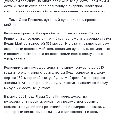
духовной практике на благо всех живых существ. Реликвии и
останки тел несут в себе позитивную энергию, благодаря
которой увеличивается благое и уменьшается негативное».
— Лама Сопа Ринпоче, духовный руководитель проекта
Майтрея
Реликвии проекта Майтрея были собраны Ламой Сопой
Ринпоче, и в последствии они будут заложены в сердце статуи
Будды Майтреи высотой 152 метра. Эта статуя станет центром
активности проекта Майтрея, создавая духовные, социальные
и экономические блага на протяжении всего следующего
тысячелетия.
Реликвии будут путешествовать по миру примерно до 2010
года и по окончанию строительства будут заложены в храм
сердца 152-метровой статуи Будды Майтреи. До тех пор, по
желанию Ринпоче, реликвии будут доступны людям по всему
миру в их местных центрах.
В марте 2001 года Лама Сопа Ринпоче, духовный
руководитель проекта, открыл эту редкую драгоценную
коллекцию буддийских реликвий для всемирного показа. С
тех пор эти священные реликвии были показаны в храмах,