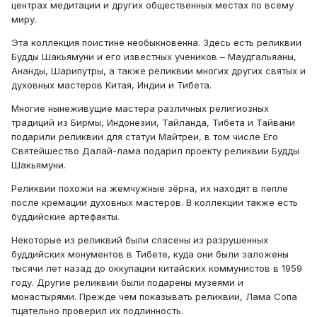
центрах медитации и других общественных местах по всему
миру.
Эта коллекция поистине необыкновенна. Здесь есть реликвии
Будды Шакьямуни и его известных учеников – Маудгальяаны,
Ананды, Шарипутры, а также реликвии многих других святых и
духовных мастеров Китая, Индии и Тибета.
Многие нынеживущие мастера различных религиозных
традиций из Бирмы, Индонезии, Тайланда, Тибета и Тайвани
подарили реликвии для статуи Майтреи, в том числе Его
Святейшество Далай-лама подарил проекту реликвии Будды
Шакьямуни.
Реликвии похожи на жемчужные зёрна, их находят в пепле
после кремации духовных мастеров. В коллекции также есть
буддийские артефакты.
Некоторые из реликвий были спасены из разрушенных
буддийских монументов в Тибете, куда они были заложены
тысячи лет назад до оккупации китайских коммунистов в 1959
году. Другие реликвии были подарены музеями и
монастырями. Прежде чем показывать реликвии, Лама Сопа
тщательно проверил их подлинность.