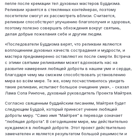
пепле после кремации тел духовных мастеров Буддизма.
Реликвии хранятся в стеклянных контейнерах, поэтому
посетители смогут их рассмотреть вблизи. Считается,
реликвии способствуют улучшению благополучия и здоровья,
поэтому полезно совершать обхождения вокруг святынь,
делая добрые пожелания себе и другим людям.
«Последователи Буддизма верят, что реликвии являются
воплощением духовных качеств сострадания и мудрости, и
мастера преднамеренно оставляют их после смерти. Встреча
с этими святыми реликвиями может вдохновить нас на
развитие намерения любящей доброты в нашем уме и сердце,
благодаря чему мы сможем способствовать установлению
мира во всём мире. Те же, кому посчастливилось увидеть
такие реликвии, испытают большое очищение ума», - сказал
Лама Сопа Ринпоче, духовный руководитель Проекта Майтрея.
Согласно священным буддийским писаниям, Майтрея будет
следующим Буддой, который принесет учение любящей
доброты миру. “Само имя "Mайтрея" в переводе означает
"любящая доброта". В сегодняшнем мире, мы действительно
нуждаемся в любящей доброте. Этот проект действительно
замечателен и является результатом большой решимости и