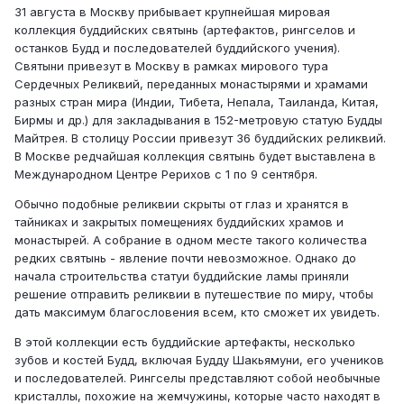
31 августа в Москву прибывает крупнейшая мировая
коллекция буддийских святынь (артефактов, рингселов и
останков Будд и последователей буддийского учения).
Святыни привезут в Москву в рамках мирового тура
Сердечных Реликвий, переданных монастырями и храмами
разных стран мира (Индии, Тибета, Непала, Таиланда, Китая,
Бирмы и др.) для закладывания в 152-метровую статую Будды
Майтрея. В столицу России привезут 36 буддийских реликвий.
В Москве редчайшая коллекция святынь будет выставлена в
Международном Центре Рерихов с 1 по 9 сентября.
Обычно подобные реликвии скрыты от глаз и хранятся в
тайниках и закрытых помещениях буддийских храмов и
монастырей. А собрание в одном месте такого количества
редких святынь - явление почти невозможное. Однако до
начала строительства статуи буддийские ламы приняли
решение отправить реликвии в путешествие по миру, чтобы
дать максимум благословения всем, кто сможет их увидеть.
В этой коллекции есть буддийские артефакты, несколько
зубов и костей Будд, включая Будду Шакьямуни, его учеников
и последователей. Рингселы представляют собой необычные
кристаллы, похожие на жемчужины, которые часто находят в