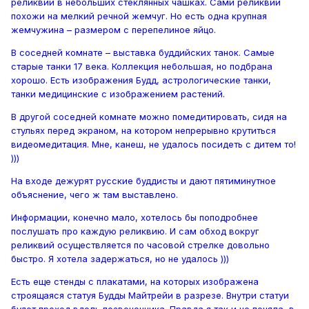
реликвии в небольших стеклянных чашках. Сами реликвии
похожи на мелкий речной жемчуг. Но есть одна крупная
жемчужина – размером с перепелиное яйцо.
В соседней комнате – выставка буддийских танок. Самые
старые танки 17 века. Коллекция небольшая, но подбрана
хорошо. Есть изображения Будд, астрологические танки,
танки медицинские с изображением растений.
В другой соседней комнате можно помедитировать, сидя на
стульях перед экраном, на котором непрерывно крутиться
видеомедитация. Мне, канеш, не удалось посидеть с дитем то!
)))
На входе дежурят русские буддисты и дают пятиминутное
объяснение, чего ж там выставлено.
Информации, конечно мало, хотелось бы поподробнее
послушать про каждую реликвию. И сам обход вокруг
реликвий осуществляется по часовой стрелке довольно
быстро. Я хотела задержаться, но не удалось )))
Есть еще стенды с плакатами, на которых изображена
строящаяся статуя Будды Майтрейи в разрезе. Внутри статуи