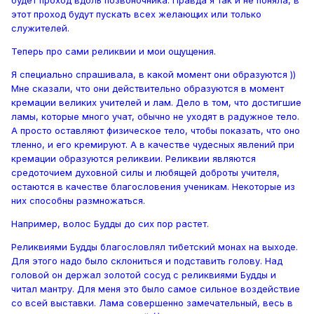
будет проход вдоль позвоночника. Правда я так и не поняла, в
этот проход будут пускать всех желающих или только
служителей.
Теперь про сами реликвии и мои ощущения.
Я специально спрашивала, в какой момент они образуются ))
Мне сказали, что они действительно образуются в момент
кремации великих учителей и лам. Дело в том, что достигшие
ламы, которые много учат, обычно не уходят в радужное тело.
А просто оставляют физическое тело, чтобы показать, что оно
тленно, и его кремируют. А в качестве чудесных явлений при
кремации образуются реликвии. Реликвии являются
средоточием духовной силы и любящей доброты учителя,
остаются в качестве благословения ученикам. Некоторые из
них способны размножаться.
Например, волос Будды до сих пор растет.
Реликвиями Будды благословлял тибетский монах на выходе.
Для этого надо было склониться и подставить голову. Над
головой он держал золотой сосуд с реликвиями Будды и
читал мантру. Для меня это было самое сильное воздействие
со всей выставки. Лама совершенно замечательный, весь в