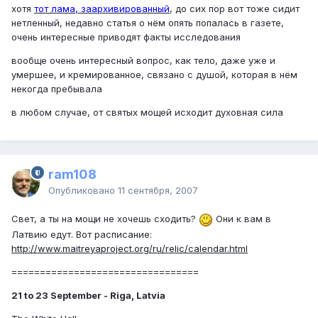
хотя
тот лама, заархивированный
, до сих пор вот тоже сидит
нетленный, недавно статья о нём опять попалась в газете,
очень интересные приводят факты исследования
вообще очень интересный вопрос, как тело, даже уже и
умершее, и кремированное, связано с душой, которая в нём
некогда пребывала
в любом случае, от святых мощей исходит духовная сила
ram108
Опубликовано
11 сентября, 2007
Свет, а ты на мощи не хочешь сходить?
Они к вам в
Латвию едут. Вот расписание:
http://www.maitreyaproject.org/ru/relic/calendar.html
=================================
21 to 23 September - Riga, Latvia