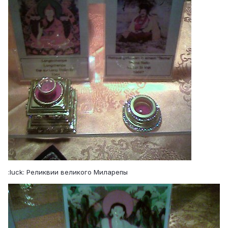
:luck: Реликвии великого Миларепы