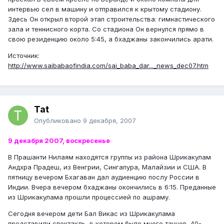
интервью сел в машину и отправился к крытому стадиону.
Здесь Он открыл второй этап строительства: гимнастического
зала и теннисного корта. Со стадиона Он вернулся прямо в
свою резиденцию около 5:45, а бхаджаны закончились арати.
Источник:
http://www.saibabaofindia.com/sai_baba_dar..._news_dec07.htm
Tat
Опубликовано
9 декабря, 2007
9 декабря 2007, воскресенье
В Прашанти Нилаям находятся группы из района Шрикакулам
Андхра Прадеш, из Венгрии, Сингапура, Малайзии и США. В
пятницу вечером Бхагаван дал аудиенцию послу России в
Индии. Вчера вечером бхаджаны окончились в 6:15. Преданные
из Шрикакулама прошли процессией по ашраму.
Сегодня вечером дети Бал Викас из Шрикакулама
представили спектакль, в котором было много танцев. 40-