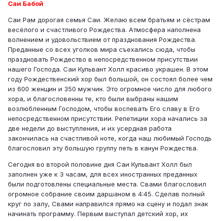
Саи Бабой
Саи Рам дорогая семья Саи. Желаю всем братьям и сёстрам
весёлого и счастливого Рождества. Атмосфера наполнена
волнением и удовольствием от празднования Рождества.
Преданные со всех уголков мира съехались сюда, чтобы
праздновать Рождество в непосредственном присутствии
нашего Господа. Саи Кульвант Холл красиво украшен. В этом
году Рождественский хор был большой, он состоял более чем
из 600 женщин и 350 мужчин. Это огромное число для любого
хора, и благословенны те, кто были выбраны нашим
возлюбленным Господом, чтобы воспевать Его славу в Его
непосредственном присутствии. Репетиции хора начались за
две недели до выступления, и их усердная работа
закончилась на счастливой ноте, когда наш любимый Господь
благословил эту большую группу петь в канун Рождества.
Сегодня во второй половине дня Саи Кульвант Холл был
заполнен уже к 3 часам, для всех иностранных преданных
были подготовлены специальные места. Свами благословил
огромное собрание своим даршаном в 4:45. Сделав полный
круг по залу, Свами направился прямо на сцену и подал знак
начинать программу. Первым выступал детский хор, их