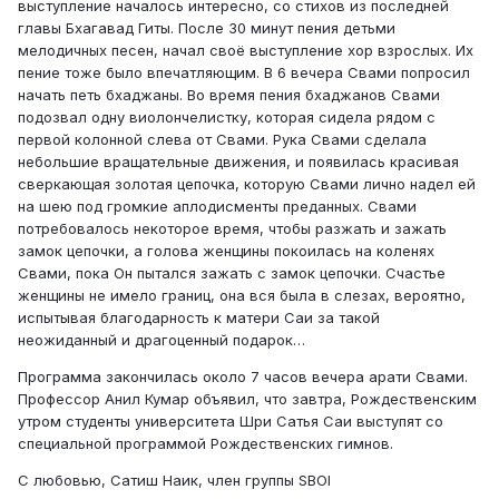
выступление началось интересно, со стихов из последней
главы Бхагавад Гиты. После 30 минут пения детьми
мелодичных песен, начал своё выступление хор взрослых. Их
пение тоже было впечатляющим. В 6 вечера Свами попросил
начать петь бхаджаны. Во время пения бхаджанов Свами
подозвал одну виолончелистку, которая сидела рядом с
первой колонной слева от Свами. Рука Свами сделала
небольшие вращательные движения, и появилась красивая
сверкающая золотая цепочка, которую Свами лично надел ей
на шею под громкие аплодисменты преданных. Свами
потребовалось некоторое время, чтобы разжать и зажать
замок цепочки, а голова женщины покоилась на коленях
Свами, пока Он пытался зажать с замок цепочки. Счастье
женщины не имело границ, она вся была в слезах, вероятно,
испытывая благодарность к матери Саи за такой
неожиданный и драгоценный подарок…
Программа закончилась около 7 часов вечера арати Свами.
Профессор Анил Кумар объявил, что завтра, Рождественским
утром студенты университета Шри Сатья Саи выступят со
специальной программой Рождественских гимнов.
С любовью, Сатиш Наик, член группы SBOI