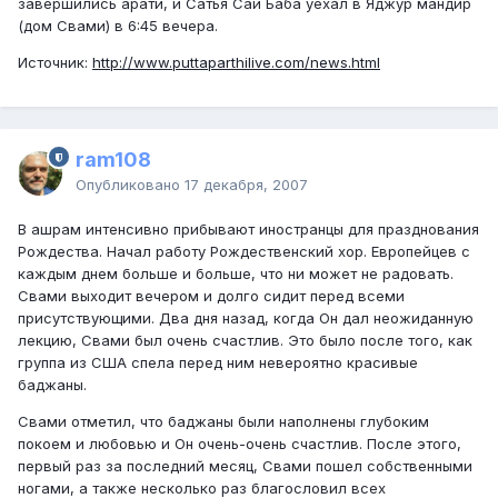
завершились арати, и Сатья Саи Баба уехал в Яджур мандир
(дом Свами) в 6:45 вечера.
Источник:
http://www.puttaparthilive.com/news.html
ram108
Опубликовано
17 декабря, 2007
В ашрам интенсивно прибывают иностранцы для празднования
Рождества. Начал работу Рождественский хор. Европейцев с
каждым днем больше и больше, что ни может не радовать.
Свами выходит вечером и долго сидит перед всеми
присутствующими. Два дня назад, когда Он дал неожиданную
лекцию, Свами был очень счастлив. Это было после того, как
группа из США спела перед ним невероятно красивые
баджаны.
Свами отметил, что баджаны были наполнены глубоким
покоем и любовью и Он очень-очень счастлив. После этого,
первый раз за последний месяц, Свами пошел собственными
ногами, а также несколько раз благословил всех