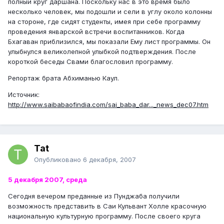
полный круг даршана. Поскольку нас в это время было
несколько человек, мы подошли и сели в углу около колонны
на стороне, где сидят студенты, имея при себе программу
проведения январской встречи воспитанников. Когда
Бхагаван приблизился, мы показали Ему лист программы. Он
улыбнулся великолепной улыбкой подтверждения. После
короткой беседы Свами благословил программу.
Репортаж брата Абхиманью Каул.
Источник:
http://www.saibabaofindia.com/sai_baba_dar..._news_dec07.htm
Tat
Опубликовано
6 декабря, 2007
5 декабря 2007, среда
Сегодня вечером преданные из Пунджаба получили
возможность представить в Саи Кульвант Холле красочную
национальную культурную программу. После своего круга