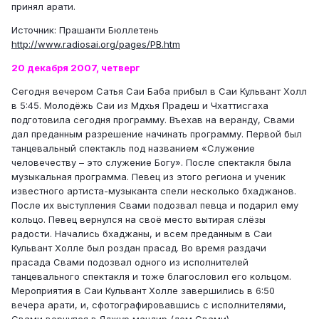
принял арати.
Источник: Прашанти Бюллетень
http://www.radiosai.org/pages/PB.htm
20 декабря 2007, четверг
Сегодня вечером Сатья Саи Баба прибыл в Саи Кульвант Холл
в 5:45. Молодёжь Саи из Мдхья Прадеш и Чхаттисгаха
подготовила сегодня программу. Въехав на веранду, Свами
дал преданным разрешение начинать программу. Первой был
танцевальный спектакль под названием «Служение
человечеству – это служение Богу». После спектакля была
музыкальная программа. Певец из этого региона и ученик
известного артиста-музыканта спели несколько бхаджанов.
После их выступления Свами подозвал певца и подарил ему
кольцо. Певец вернулся на своё место вытирая слёзы
радости. Начались бхаджаны, и всем преданным в Саи
Кульвант Холле был роздан прасад. Во время раздачи
прасада Свами подозвал одного из исполнителей
танцевального спектакля и тоже благословил его кольцом.
Мероприятия в Саи Кульвант Холле завершились в 6:50
вечера арати, и, сфотографировавшись с исполнителями,
Свами вернулся в Яджур мандир (дом Свами).