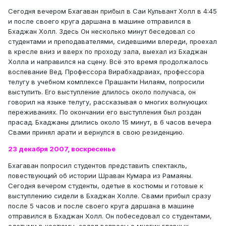
Сегодня вечером Бхагаван прибыл в Саи Кульвант Холл в 4:45
и после своего круга даршана в машине отправился в
Бхаджан Холл. Здесь Он несколько минут беседовал со
студентами и преподавателями, сидевшими впереди, проехал
в кресле вниз и вверх по проходу зала, выехал из Бхаджан
Холла и направился на сцену. Всё это время продолжалось
воспевание Вед. Профессора Вирабхадраиах, профессора
телугу в учебном комплексе Прашанти Нилаям, попросили
выступить. Его выступление длилось около получаса, он
говорил на языке телугу, рассказывая о многих волнующих
переживаниях. По окончании его выступления был роздан
прасад. Бхаджаны длились около 15 минут, в 6 часов вечера
Свами принял арати и вернулся в свою резиденцию.
23 декабря 2007, воскресенье
Бхагаван попросил студентов представить спектакль,
повествующий об истории Шраван Кумара из Рамаяны.
Сегодня вечером студенты, одетые в костюмы и готовые к
выступлению сидели в Бхаджан Холле. Свами прибыл сразу
после 5 часов и после своего круга даршана в машине
отправился в Бхаджан Холл. Он побеседовал со студентами,
одетыми в костюмы, задал вопросы о многих главных