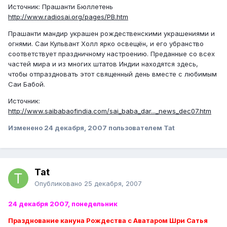
Источник: Прашанти Бюллетень
http://www.radiosai.org/pages/PB.htm
Прашанти мандир украшен рождественскими украшениями и
огнями. Саи Кульвант Холл ярко освещён, и его убранство
соответствует праздничному настроению. Преданные со всех
частей мира и из многих штатов Индии находятся здесь,
чтобы отпраздновать этот священный день вместе с любимым
Саи Бабой.
Источник:
http://www.saibabaofindia.com/sai_baba_dar..._news_dec07.htm
Изменено
24 декабря, 2007
пользователем Tat
Tat
Опубликовано
25 декабря, 2007
24 декабря 2007, понедельник
Празднование кануна Рождества с Аватаром Шри Сатья