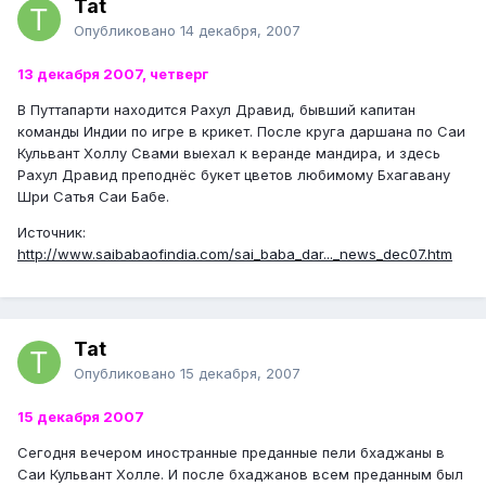
Tat
Опубликовано
14 декабря, 2007
13 декабря 2007, четверг
В Путтапарти находится Рахул Дравид, бывший капитан
команды Индии по игре в крикет. После круга даршана по Саи
Кульвант Холлу Свами выехал к веранде мандира, и здесь
Рахул Дравид преподнёс букет цветов любимому Бхагавану
Шри Сатья Саи Бабе.
Источник:
http://www.saibabaofindia.com/sai_baba_dar..._news_dec07.htm
Tat
Опубликовано
15 декабря, 2007
15 декабря 2007
Сегодня вечером иностранные преданные пели бхаджаны в
Саи Кульвант Холле. И после бхаджанов всем преданным был