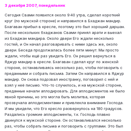
3 декабря 2007, понедельник
Сегодня Свами появился около 9:40 утра, сделал короткий
круг (по мужской стороне) и направился в Бхаджан мандир.
Бхагаван прибыл в кресле, поэтому это был хороший даршан.
После нескольких бхаджанов Свами принял арати и выехал
из Бхаджан мандира. Около двери Его ждали несколько
гостей, и Он начал разговаривать с ними здесь же, около
двери. Беседа продолжалась более пяти минут. Мы просто
ждали, чтобы ещё раз увидеть Его. Он решил вернуться в
Яджур мандир в кресле. Бхагаван сделал круг по женской
стороне, останавливаясь несколько раз, чтобы поговорить с
преданными и собрать письма. Затем Он направился в Яджур
мандир. Он снова подозвал иностранку, поговорил с ней и
взял у неё письмо. Что-то случилось, и на мужской стороне,
преданные начали аплодировать. Для аплодисментов не было
явной причины, но это могла быть молитва, которая
прозвучала аплодисментами и привлекла внимание Господа.
И мы увидели, что Его кресло развернулось на 180 градусов.
Раздались громкие аплодисменты, т.к. Господь плавно
двинулся к мужской стороне. Он останавливался несколько
раз, чтобы собрать письма и поговорить с группами. Это был