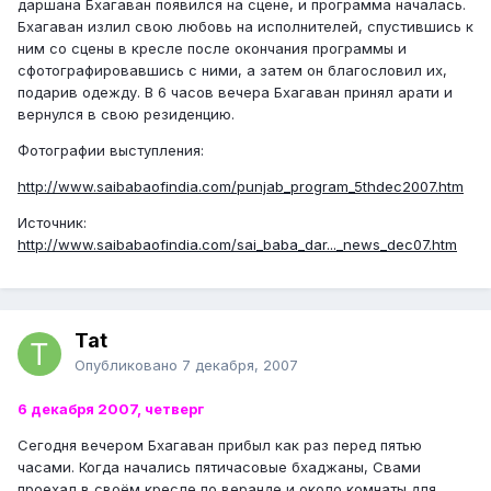
даршана Бхагаван появился на сцене, и программа началась.
Бхагаван излил свою любовь на исполнителей, спустившись к
ним со сцены в кресле после окончания программы и
сфотографировавшись с ними, а затем он благословил их,
подарив одежду. В 6 часов вечера Бхагаван принял арати и
вернулся в свою резиденцию.
Фотографии выступления:
http://www.saibabaofindia.com/punjab_program_5thdec2007.htm
Источник:
http://www.saibabaofindia.com/sai_baba_dar..._news_dec07.htm
Tat
Опубликовано
7 декабря, 2007
6 декабря 2007, четверг
Сегодня вечером Бхагаван прибыл как раз перед пятью
часами. Когда начались пятичасовые бхаджаны, Свами
проехал в своём кресле по веранде и около комнаты для