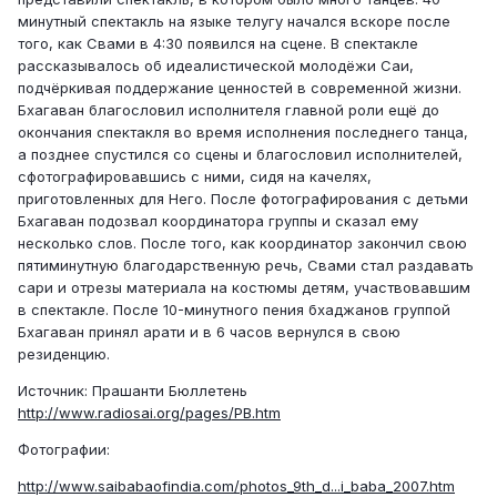
минутный спектакль на языке телугу начался вскоре после
того, как Свами в 4:30 появился на сцене. В спектакле
рассказывалось об идеалистической молодёжи Саи,
подчёркивая поддержание ценностей в современной жизни.
Бхагаван благословил исполнителя главной роли ещё до
окончания спектакля во время исполнения последнего танца,
а позднее спустился со сцены и благословил исполнителей,
сфотографировавшись с ними, сидя на качелях,
приготовленных для Него. После фотографирования с детьми
Бхагаван подозвал координатора группы и сказал ему
несколько слов. После того, как координатор закончил свою
пятиминутную благодарственную речь, Свами стал раздавать
сари и отрезы материала на костюмы детям, участвовавшим
в спектакле. После 10-минутного пения бхаджанов группой
Бхагаван принял арати и в 6 часов вернулся в свою
резиденцию.
Источник: Прашанти Бюллетень
http://www.radiosai.org/pages/PB.htm
Фотографии:
http://www.saibabaofindia.com/photos_9th_d...i_baba_2007.htm