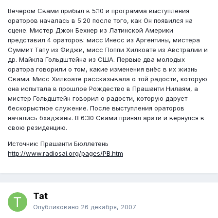
Вечером Свами прибыл в 5:10 и программа выступления
ораторов началась в 5:20 после того, как Он появился на
сцене. Мистер Джон Бехнер из Латинской Америки
представил 4 ораторов: мисс Инесс из Аргентины, мистера
Суммит Тапу из Фиджи, мисс Поппи Хилкоате из Австралии и
др. Майкла Гольдштейна из США. Первые два молодых
оратора говорили о том, какие изменения внёс в их жизнь
Свами. Мисс Хилкоате рассказывала о той радости, которую
она испытала в прошлое Рождество в Прашанти Нилаям, а
мистер Гольдштейн говорил о радости, которую дарует
бескорыстное служение. После выступления ораторов
начались бхаджаны. В 6:30 Свами принял арати и вернулся в
свою резиденцию.
Источник: Прашанти Бюллетень
http://www.radiosai.org/pages/PB.htm
Tat
Опубликовано
26 декабря, 2007