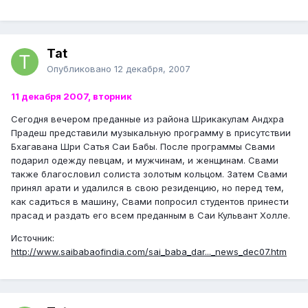
Tat
Опубликовано
12 декабря, 2007
11 декабря 2007, вторник
Сегодня вечером преданные из района Шрикакулам Андхра
Прадеш представили музыкальную программу в присутствии
Бхагавана Шри Сатья Саи Бабы. После программы Свами
подарил одежду певцам, и мужчинам, и женщинам. Свами
также благословил солиста золотым кольцом. Затем Свами
принял арати и удалился в свою резиденцию, но перед тем,
как садиться в машину, Свами попросил студентов принести
прасад и раздать его всем преданным в Саи Кульвант Холле.
Источник:
http://www.saibabaofindia.com/sai_baba_dar..._news_dec07.htm