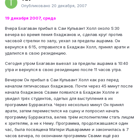
Опубликовано
20 декабря, 2007
19 декабря 2007, среда
Вчера Бхагаван прибыл в Саи Кульвант Холл около 5:30
вечера во время пения бхаджанов и, сделав круг против
часовой стрелки по залу, уехал за пределы ашрама. Он
вернулся в 6:15, отправился в Бхаджан Холл, принял арати и
удалился в свою резиденцию.
Сегодня утром Бхагаван выехал за пределы ашрама в 10:40
утра и вернулся в свою резиденцию после 11 часов утра.
Вечером Он прибыл в Саи Кульвант Холл как раз перед
началом пятичасовых бхаджанов. Почти через 45 минут после
начала бхаджанов Свами появился в Бхаджан Холле и
увидел трёх студентов, одетых для выступления в их
программе Бурракатха. Через несколько минут Он принял
арати, затем переместился на сцену и попросил начать
программу Бурракатха, велев трём исполнителям стать лицом
к зрителям, а не к Нему. Программа, продолжавшаяся один
час, была посвящена Матери Ишварамме и закончилась в 7
часов вечера, по окончании программы Свами ещё раз