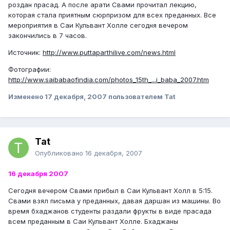
роздан прасад. А после арати Свами прочитал лекцию,
которая стала приятным сюрпризом для всех преданных. Все
мероприятия в Саи Кульвант Холле сегодня вечером
закончились в 7 часов.
Источник:
http://www.puttaparthilive.com/news.html
Фотографии:
http://www.saibabaofindia.com/photos_15th_...i_baba_2007.htm
Изменено
17 декабря, 2007
пользователем Tat
Tat
Опубликовано
16 декабря, 2007
16 декабря 2007
Сегодня вечером Свами прибыл в Саи Кульвант Холл в 5:15.
Свами взял письма у преданных, давая даршан из машины. Во
время бхаджанов студенты раздали фрукты в виде прасада
всем преданным в Саи Кульвант Холле. Бхаджаны