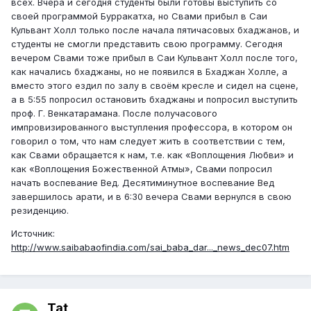
всех. Вчера и сегодня студенты были готовы выступить со
своей программой Бурракатха, но Свами прибыл в Саи
Кульвант Холл только после начала пятичасовых бхаджанов, и
студенты не смогли представить свою программу. Сегодня
вечером Свами тоже прибыл в Саи Кульвант Холл после того,
как начались бхаджаны, но не появился в Бхаджан Холле, а
вместо этого ездил по залу в своём кресле и сидел на сцене,
а в 5:55 попросил остановить бхаджаны и попросил выступить
проф. Г. Венкатарамана. После получасового
импровизированного выступления профессора, в котором он
говорил о том, что нам следует жить в соответствии с тем,
как Свами обращается к нам, т.е. как «Воплощения Любви» и
как «Воплощения Божественной Атмы», Свами попросил
начать воспевание Вед. Десятиминутное воспевание Вед
завершилось арати, и в 6:30 вечера Свами вернулся в свою
резиденцию.
Источник:
http://www.saibabaofindia.com/sai_baba_dar..._news_dec07.htm
Tat