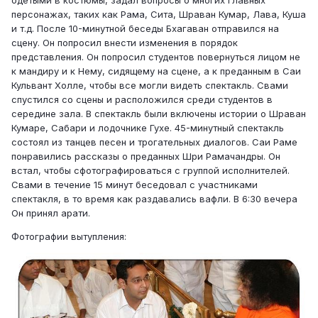
персонажах, таких как Рама, Сита, Шраван Кумар, Лава, Куша
и т.д. После 10-минутной беседы Бхагаван отправился на
сцену. Он попросил внести изменения в порядок
представления. Он попросил студентов повернуться лицом не
к мандиру и к Нему, сидящему на сцене, а к преданным в Саи
Кульвант Холле, чтобы все могли видеть спектакль. Свами
спустился со сцены и расположился среди студентов в
середине зала. В спектакль были включены истории о Шраван
Кумаре, Сабари и лодочнике Гухе. 45-минутный спектакль
состоял из танцев песен и трогательных диалогов. Саи Раме
понравились рассказы о преданных Шри Рамачандры. Он
встал, чтобы сфотографироваться с группой исполнителей.
Свами в течение 15 минут беседовал с участниками
спектакля, в то время как раздавались вафли. В 6:30 вечера
Он принял арати.
Фотографии вытупления: