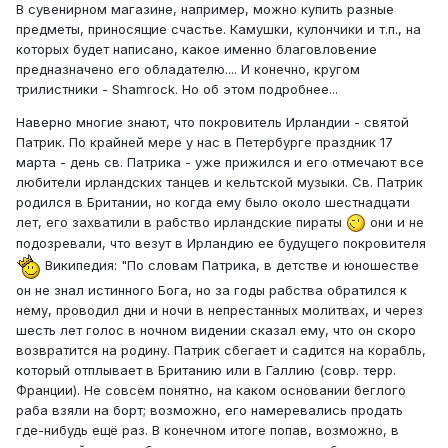
В сувенирном магазине, например, можно купить разные
предметы, приносящие счастье. Камушки, кулончики и т.п., на
которых будет написано, какое именно благовловение
предназначено его обладателю.... И конечно, кругом
трилистники - Shamrock. Но об этом подробнее...
Наверно многие знают, что покровитель Ирландии - святой
Патрик. По крайней мере у нас в Петербурге праздник 17
марта - день св. Патрика - уже прижился и его отмечают все
любители ирландских танцев и кельтской музыки. Св. Патрик
родился в Британии, но когда ему было около шестнадцати
лет, его захватили в рабство ирландские пираты
они и не
подозревали, что везут в Ирландию ее будущего покровителя
Википедия: "По словам Патрика, в детстве и юношестве
он не знал истинного Бога, но за годы рабства обратился к
нему, проводил дни и ночи в непрестанных молитвах, и через
шесть лет голос в ночном видении сказал ему, что он скоро
возвратится на родину. Патрик сбегает и садится на корабль,
который отплывает в Британию или в Галлию (совр. терр.
Франции). Не совсем понятно, на каком основании беглого
раба взяли на борт; возможно, его намеревались продать
где-нибудь ещё раз. В конечном итоге попав, возможно, в