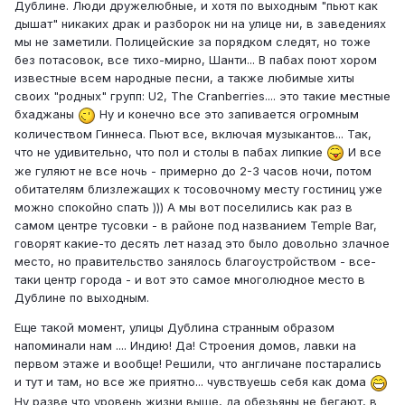
Дублине. Люди дружелюбные, и хотя по выходным "пьют как
дышат" никаких драк и разборок ни на улице ни, в заведениях
мы не заметили. Полицейские за порядком следят, но тоже
без потасовок, все тихо-мирно, Шанти... В пабах поют хором
известные всем народные песни, а также любимые хиты
своих "родных" групп: U2, The Cranberries.... это такие местные
бхаджаны
Ну и конечно все это запивается огромным
количеством Гиннеса. Пьют все, включая музыкантов... Так,
что не удивительно, что пол и столы в пабах липкие
И все
же гуляют не все ночь - примерно до 2-3 часов ночи, потом
обитателям близлежащих к тосовочному месту гостиниц уже
можно спокойно спать ))) А мы вот поселились как раз в
самом центре тусовки - в районе под названием Temple Bar,
говорят какие-то десять лет назад это было довольно злачное
место, но правительство занялось благоустройством - все-
таки центр города - и вот это самое многолюдное место в
Дублине по выходным.
Еще такой момент, улицы Дублина странным образом
напоминали нам .... Индию! Да! Строения домов, лавки на
первом этаже и вообще! Решили, что англичане постарались
и тут и там, но все же приятно... чувствуешь себя как дома
Ну разве что уровень жизни выше, да обезьяны не бегают, в