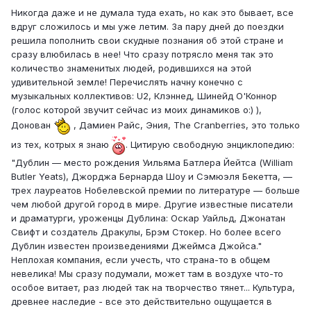
Никогда даже и не думала туда ехать, но как это бывает, все
вдруг сложилось и мы уже летим. За пару дней до поездки
решила пополнить свои скудные познания об этой стране и
сразу влюбилась в нее! Что сразу потрясло меня так это
количество знаменитых людей, родившихся на этой
удивительной земле! Перечислять начну конечно с
музыкальных коллективов: U2, Клэннед, Шинейд О'Коннор
(голос которой звучит сейчас из моих динамиков o:) ),
Донован
, Дамиен Райс, Эния, The Cranberries, это только
из тех, котрых я знаю
. Цитирую свободную энциклопедию:
"Дублин — место рождения Уильяма Батлера Йейтса (William
Butler Yeats), Джорджа Бернарда Шоу и Сэмюэля Бекетта, —
трех лауреатов Нобелевской премии по литературе — больше
чем любой другой город в мире. Другие известные писатели
и драматурги, уроженцы Дублина: Оскар Уайльд, Джонатан
Свифт и создатель Дракулы, Брэм Стокер. Но более всего
Дублин известен произведениями Джеймса Джойса."
Неплохая компания, если учесть, что страна-то в общем
невелика! Мы сразу подумали, может там в воздухе что-то
особое витает, раз людей так на творчество тянет... Культура,
древнее наследие - все это действительно ощущается в