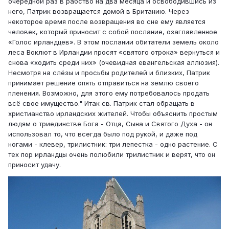
очередной раз в рабство на два месяца и освободившись из
него, Патрик возвращается домой в Британию. Через
некоторое время после возвращения во сне ему является
человек, который приносит с собой послание, озаглавленное
«Голос ирландцев». В этом послании обитатели земель около
леса Воклют в Ирландии просят «святого отрока» вернуться и
снова «ходить среди них» (очевидная евангельская аллюзия).
Несмотря на слёзы и просьбы родителей и близких, Патрик
принимает решение опять отправиться на землю своего
пленения. Возможно, для этого ему потребовалось продать
всё свое имущество." Итак св. Патрик стал обращать в
христианство ирландских жителей. Чтобы объяснить простым
людям о триединстве Бога - Отца, Сына и Святого Духа - он
использовал то, что всегда было под рукой, и даже под
ногами - клевер, трилистник: три лепестка - одно растение. С
тех пор ирландцы очень полюбили трилистник и верят, что он
приносит удачу.