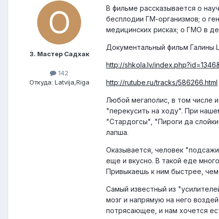
В фильме рассказывается о нау
бесплодии ГМ-организмов; о ген
медицинских рисках; о ГМО в де
Документальный фильм Галины Ц
3. Мастер Садхак
http://shkola.lv/index.php?id=13
142
http://rutube.ru/tracks/586266.html
Откуда: Latvija,Riga
Любой мегаполис, в том числе и
"перекусить на ходу". При наше
"Стардогсы", "Пироги да слойки
лапша.
Оказывается, человек "подсажив
еще и вкусно. В такой еде много
Привыкаешь к ним быстрее, чем
Самый известный из "усилителей
мозг и напрямую на него воздей
потрясающее, и нам хочется ест