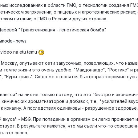
чных исследованиях в области ГМО; о технологии создания ГМО
етическом загрязнении; о пищевых и агротехнических рисках; 
тском питании; о ГМО в России и других странах.
аревой "Трансгенизация - генетическая бомба"
46&mode=news
video na etu temu
 Москву, опутывают сети закусочных, позволяющих, что назыв
м темпе жизни это очень удобно. "Макдоналдс", "Ростикс" и 
", "Куры-гриль". Сюда же относятся быстрорастворимые супы,
ается" на них не только потому, что это "быстро и экономичн
 химических ароматизаторов и добавок, т.е., "усилителей вкус
 к кокаину. А последствия одинаковы - разрушенное здоровье.
 вкуса" - MSG. При попадании в организм он легко проникает и
ствует. В результате кажется, что мы съели что-то совершен
ь это снова.