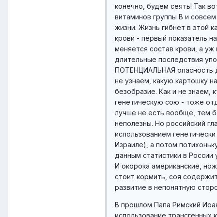
конечно, будем сеять! Так в
витаминов группы В и совсем 
жизни. Жизнь гибнет в этой 
крови - первый показатель н
меняется состав крови, а уж
длительные последствия упо
ПОТЕНЦИАЛЬНАЯ опасность для
не узнаем, какую картошку н
безобразие. Как и не знаем, 
генетическую сою - тоже отде
лучше не есть вообще, тем б
неполезны. Но российский гл
использованием генетически
Израиле), а потом потихоньк
данным статистики в России
И окорока американские, нож
стоит кормить, соя содержит
развитие в непонятную сторон
В прошлом Папа Римский Иоан
использование трансгенных к