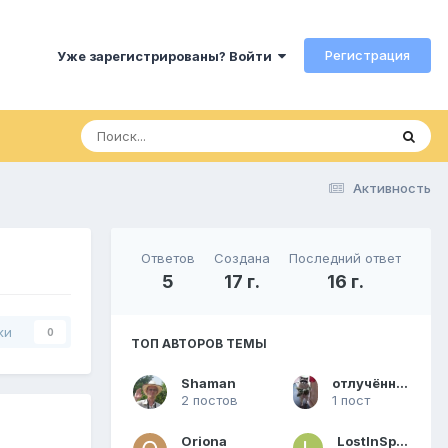
Регистрация
Уже зарегистрированы? Войти
Активность
Ответов
Создана
Последний ответ
5
17 г.
16 г.
ки
0
ТОП АВТОРОВ ТЕМЫ
Shaman
отлучённый бог
2 постов
1 пост
Oriona
LostInSpace