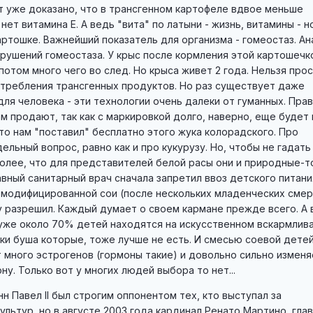
от уже доказано, что в трансгенном картофеле вдвое меньше
нет витамина Е. А ведь "вита" по латыни - жизнь, витамины - 
картошке. Важнейший показатель для организма - гомеостаз. Ан
арушений гомеостаза. У крыс после кормления этой картошечк
 потом много чего во след. Но крыса живет 2 года. Нельзя про
требления трансгенных продуктов. Но раз существует даже
 человека - эти технологии очень далеки от гуманных. Прав
ам продают, так как с маркировкой долго, наверно, еще будет
кто нам "поставил" бесплатно этого жука колорадского. Про
льный вопрос, равно как и про кукурузу. Но, чтобы не гадать
олее, что для представителей белой расы они и природные-т
авный санитарный врач сначала запретил ввоз детского питани
 модифицированной сои (после нескольких младенческих смер
у разрешил. Каждый думает о своем кармане прежде всего. А 
 уже около 70% детей находятся на искусственном вскармлива
ки буша которые, тоже лучше не есть. И смесью соевой детей
 много эстрогенов (гормоны такие) и довольно сильно изменя
у. Только вот у многих людей выбора то нет...
н Павел II был строгим оппонентом тех, кто выступал за
ультур, но в августе 2003 года кардинал Ренато Мартино, гла