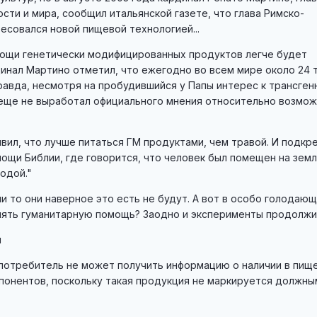
сти и мира, сообщил итальянской газете, что глава Римско-
есовался новой пищевой технологией...
омощи генетически модифицированных продуктов легче будет
инал Мартино отметил, что ежегодно во всем мире около 24 
равда, несмотря на пробудившийся у Папы интерес к трансге
 еще не выработал официального мнения относительно возмо
вил, что лучше питаться ГМ продуктами, чем травой. И подкр
ощи Библии, где говорится, что человек был помещен на зем
одой."
ми то они наверное это есть не будут. А вот в особо голодаю
лять гуманитарную помощь? Заодно и эксперименты продолжи
и
 потребитель не может получить информацию о наличии в пищ
онентов, поскольку такая продукция не маркируется должны