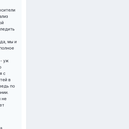
носители
ализ
ой
следить
да, мы и
 полное
 - уж
о
я с
тей в
ведь по
нии.
 не
ет
ва