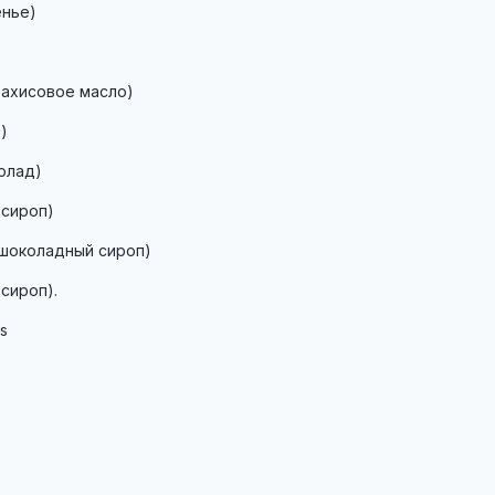
енье)
)
арахисовое масло)
)
колад)
 сироп)
 (шоколадный сироп)
 сироп).
s