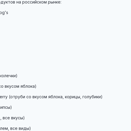
дуктов на российском рынке:
og's
колечки)
со вкусом яблока)
berry (отруби со вкусом яблока, корицы, голубики)
чипсы)
, все вкусы)
елем, все виды)