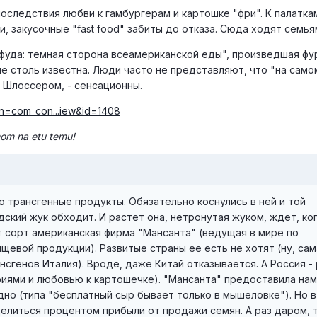
оследствия любви к гамбургерам и картошке "фри". К палаткам
 закусочные "fast food" забиты до отказа. Сюда ходят семья
-фуда: темная сторона всеамериканской еды", произведшая фу
не столь известна. Люди часто не представляют, что "на сам
е Шлоссером, - сенсационны.
on=com_con...iew&id=1408
mom na etu temu!
 трансгенные продукты. Обязательно коснулись в ней и той
ский жук обходит. И растет она, нетронутая жуком, ждет, ко
т сорт американская фирма "Мансанта" (ведущая в мире по
щевой продукции). Развитые страны ее есть не хотят (ну, сам
нсгенов Италия). Вроде, даже Китай отказывается. А Россия -
риями и любовью к картошечке). "Мансанта" предоставила нам
но (типа "бесплатный сыр бывает только в мышеловке"). Но в
литься процентом прибыли от продажи семян. А раз даром, т