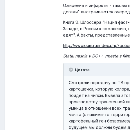
Ожирение и инфаркты - таковы п
догами" выстраиваются очереди,
Книга Э. Шлоссера "Нация фаст
Западе, в России к сожалению, 
едят". А факты, представленны
http://www.oum.ru/index.php?opti
Statju nashla v DC++ vmeste s filj
Цитата
Смотрели передачу по ТВ про
картошечки, которую колорад
пойдет на чипсы. Вывела это
производству трансгенной пи
умница в отношении всех тра
мечта (с нашими-то террито
картофельный ген безвозмезд
будущем мы должны будем де