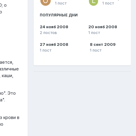
1 пост
1 пост
; о
о
ПОПУЛЯРНЫЕ ДНИ
24 нояб 2008
20 нояб 2008
2 постов
1 пост
27 нояб 2008
8 сент 2009
1 пост
1 пост
ается,
различные
 каши,
о". Это
а".
з крови в
но