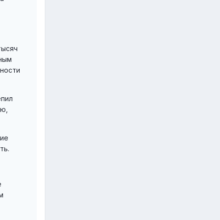
тысяч
нным
жности
епил
лю,
щие
ть.
е
м