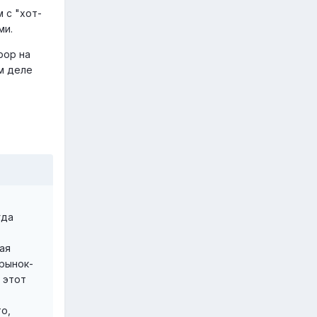
 с "хот-
ми.
рор на
ом деле
гда
ая
 рынок-
 этот
о,