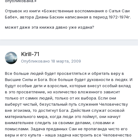
опубликована.»
Отрывок из книги «Божественные воспоминания о Сатья Саи
Бабе», автора Дианы Баскин написанная в период 1972-1974г.
может даже эта книжка давно уже издана?
Kirill-71
Опубликовано
18 марта, 2009
Все больше людей будет просветляться и обретать веру в
Высшие Силы и Бога. Все больше будет духовности в людях. И
будут особые дети и взрослые, которые внесут особый вклад
в это просветление, но количество вложенного зависит
только от самих людей, только от их выбора. Если они
выберут чистый, безустальный путь служения Человечеству
вне эгоизма, то достигнут Бога. Действия служат основой
материального мира, когда люди это поймут, они начнут
внимательнее следить за своими делами, словами и
помыслами. Задача преданных Саи не пропаганда чисто его
веры и его культа - наша задача настроить все Человечество