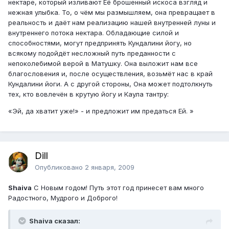
нектаре, который изливают Её брошенный искоса взгляд и
нежная улыбка. То, о чём мы размышляем, она превращает в
реальность и даёт нам реализацию нашей внутренней луны и
внутреннего потока нектара. Обладающие силой и
способностями, могут предпринять Кундалини йогу, но
всякому подойдёт несложный путь преданности с
непоколебимой верой в Матушку. Она выложит нам все
благословения и, после осуществления, возьмёт нас в край
Кундалини йоги. А с другой стороны, Она может подтолкнуть
тех, кто вовлечён в крутую йогу и Каула тантру:
«Эй, да хватит уже!» - и предложит им предаться Ей. »
Dill
Опубликовано
2 января, 2009
Shaiva
С Новым годом! Путь этот год принесет вам много
Радостного, Мудрого и Доброго!
Shaiva сказал: