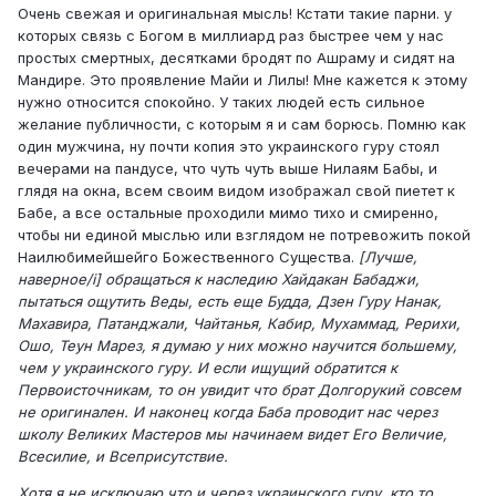
Очень свежая и оригинальная мысль! Кстати такие парни. у
которых связь с Богом в миллиард раз быстрее чем у нас
простых смертных, десятками бродят по Ашраму и сидят на
Мандире. Это проявление Майи и Лилы! Мне кажется к этому
нужно относится спокойно. У таких людей есть сильное
желание публичности, с которым я и сам борюсь. Помню как
один мужчина, ну почти копия это украинского гуру стоял
вечерами на пандусе, что чуть чуть выше Нилаям Бабы, и
глядя на окна, всем своим видом изображал свой пиетет к
Бабе, а все остальные проходили мимо тихо и смиренно,
чтобы ни единой мыслью или взглядом не потревожить покой
Наилюбимейшейго Божественного Существа.
[Лучше,
наверное/i] обращаться к наследию Хайдакан Бабаджи,
пытаться ощутить Веды, есть еще Будда, Дзен Гуру Нанак,
Махавира, Патанджали, Чайтанья, Кабир, Мухаммад, Рерихи,
Ошо, Теун Марез, я думаю у них можно научится большему,
чем у украинского гуру. И если ищущий обратится к
Первоисточникам, то он увидит что брат Долгорукий совсем
не оригинален. И наконец когда Баба проводит нас через
школу Великих Мастеров мы начинаем видет Его Величие,
Всесилие, и Всеприсутствие.
Хотя я не исключаю что и через украинского гуру, кто то