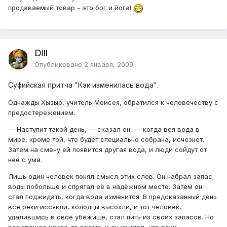
продаваемый товар - это бог и йога!
Dill
Опубликовано
2 января, 2009
Суфийская притча "Как изменилась вода".
Однажды Хызыр, учитель Моисея, обратился к человечеству с
предостережением.
— Наступит такой день, — сказал он, — когда вся вода в
мире, кроме той, что будет специально собрана, исчезнет.
Затем на смену ей появится другая вода, и люди сойдут от
неё с ума.
Лишь один человек понял смысл этих слов. Он набрал запас
воды побольше и спрятал её в надёжном месте. Затем он
стал поджидать, когда вода изменится. В предсказанный день
все реки иссякли, колодцы высохли, и тот человек,
удалившись в своё убежище, стал пить из своих запасов. Но
вот прошло какое-то время, и он увидел, что реки