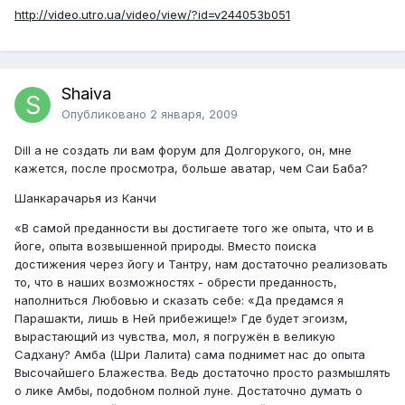
http://video.utro.ua/video/view/?id=v244053b051
Shaiva
Опубликовано
2 января, 2009
Dill а не создать ли вам форум для Долгорукого, он, мне
кажется, после просмотра, больше аватар, чем Саи Баба?
Шанкарачарья из Канчи
«В самой преданности вы достигаете того же опыта, что и в
йоге, опыта возвышенной природы. Вместо поиска
достижения через йогу и Тантру, нам достаточно реализовать
то, что в наших возможностях - обрести преданность,
наполниться Любовью и сказать себе: «Да предамся я
Парашакти, лишь в Ней прибежище!» Где будет эгоизм,
вырастающий из чувства, мол, я погружён в великую
Садхану? Амба (Шри Лалита) сама поднимет нас до опыта
Высочайшего Блажества. Ведь достаточно просто размышлять
о лике Амбы, подобном полной луне. Достаточно думать о