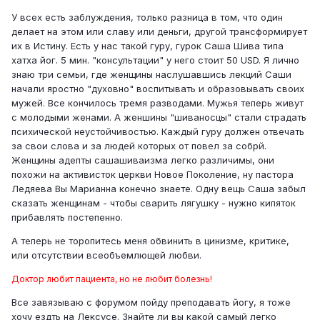
У всех есть заблуждения, только разница в том, что один
делает на этом или славу или деньги, другой трансформирует
их в Истину. Есть у нас такой гуру, гурок Саша Шива типа
хатха йог. 5 мин. "консультации" у него стоит 50 USD. Я лично
знаю три семьи, где женщины наслушавшись лекций Саши
начали яростно "духовно" воспитывать и образовывать своих
мужей. Все кончилось тремя разводами. Мужья теперь живут
с молодыми женами. А женшины "шиваносцы" стали страдать
психической неустойчивостью. Каждый гуру должен отвечать
за свои слова и за людей которых от повел за собрй.
Женщины адепты сашашиваизма легко различимы, они
похожи на активисток церкви Новое Поколение, ну пастора
Ледяева Вы Марианна конечно знаете. Одну вещь Саша забыл
сказать женщинам - чтобы сварить лягушку - нужно кипяток
прибавлять постепенно.
А теперь не торопитесь меня обвинить в цинизме, критике,
или отсутствии всеобъемлющей любви.
Доктор любит пациента, но не любит болезнь!
Все завязываю с форумом пойду преподавать йогу, я тоже
хочу ездть на Лексусе. Знайте ли вы какой самый легко