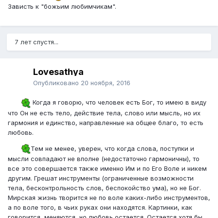
Зависть к "божьим любимчикам".
7 лет спустя...
Lovesathya
Опубликовано
20 ноября, 2016
Когда я говорю, что человек есть Бог, то имею в виду
что Он не есть тело, действие тела, слово или мысль, но их
гармония и единство, направленные на общее благо, то есть
любовь.
Тем не менее, уверен, что когда слова, поступки и
мысли совпадают не вполне (недостаточно гармоничны), то
все это совершается также именно Им и по Его Воле и никем
другим. Грешат инструменты (ограниченные возможности
тела, бесконтрольность слов, беспокойство ума), но не Бог.
Мирская жизнь творится не по воле каких-либо инструментов,
а по воле того, в чьих руках они находятся. Картинки, как
говорится, меняются, но любовь остается. Остается хотя бы