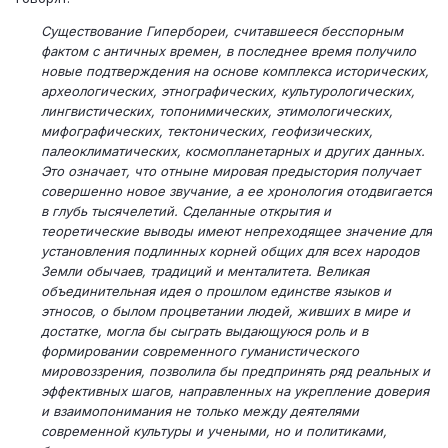
Существование Гипербореи, считавшееся бесспорным
фактом с античных времен, в последнее время получило
новые подтверждения на основе комплекса исторических,
археологических, этнографических, культурологических,
лингвистических, топонимических, этимологических,
мифографических, тектонических, геофизических,
палеоклиматических, космопланетарных и других данных.
Это означает, что отныне мировая предыстория получает
совершенно новое звучание, а ее хронология отодвигается
в глубь тысячелетий. Сделанные открытия и
теоретические выводы имеют непреходящее значение для
установления подлинных корней общих для всех народов
Земли обычаев, традиций и менталитета. Великая
объединительная идея о прошлом единстве языков и
этносов, о былом процветании людей, живших в мире и
достатке, могла бы сыграть выдающуюся роль и в
формировании современного гуманистического
мировоззрения, позволила бы предпринять ряд реальных и
эффективных шагов, направленных на укрепление доверия
и взаимопонимания не только между деятелями
современной культуры и учеными, но и политиками,