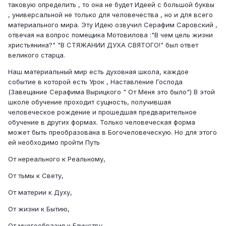
таковую определить , то она не будет Идеей с большой буквы
, универсальной не только для человечества , но и для всего
материального мира. Эту Идею озвучил Серафим Саровский ,
отвечая на вопрос помещика Мотовилова :"В чем цель жизни
христьянина?" "В СТЯЖАНИИ ДУХА СВЯТОГО!" был ответ
великого старца.
Наш материальный мир есть духовная школа, каждое
событие в которой есть Урок , Наставление Господа
(Завещание Серафима Вырицкого " От Меня это было") В этой
школе обучение проходит сущность, получившая
человеческое рождение и прошедшая предварительное
обучение в других формах. Только человеческая форма
может быть преобразована в Богочеловеческую. Но для этого
ей необходимо пройти Путь
От нереального к Реальному,
От тьмы к Свету,
От материи к Духу,
От жизни к Бытию,
От многообразия к Единству.