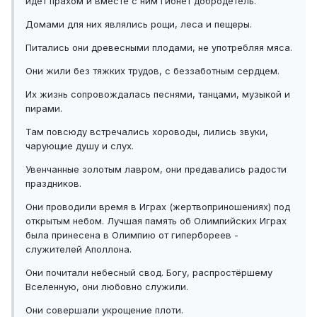
идёт прахом и вместе с ним гибнет добродетель.
Домами для них являлись рощи, леса и пещеры.
Питались они древесными плодами, не употребляя мяса.
Они жили без тяжких трудов, с беззаботным сердцем.
Их жизнь сопровождалась песнями, танцами, музыкой и
пирами.
Там повсюду встречались хороводы, лились звуки,
чарующие душу и слух.
Увенчанные золотым лавром, они предавались радости
праздников.
Они проводили время в Играх (жертвоприношениях) под
открытым небом. Лучшая память об Олимпийских Играх
была принесена в Олимпию от гипербореев -
служителей Аполлона.
Они почитали небесный свод. Богу, распростёршему
Вселенную, они любовно служили.
Они совершали укрощение плоти.