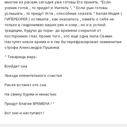
многие из расеян сегодня уже готовы Его принять. "Если
ученик готов , то придет и Учитель ", " Если уши готовы
услышать , то придут Уста , способные сказать " Белая Индия (
ГИПЕРБОРЕЯ ) оставила , как оказалось , память о себе не
только в гидронимах наших рек и озер , но и в устной
традиции, будучи до поры- до времени сокрытой от
посторонних глаз. Кроме того , это еще одна лила Свами.
Наступет новое время и я так бы перефразировал знаменитые
строфы Александра Пушкина:
" Товарищь верь-
Взойдет она
Звезда пленительного счастья
Расея встанет ото сна
На смену бурям и ненастью
Придут благие ВРЕМЕНА ! "
Вот они и наступают !