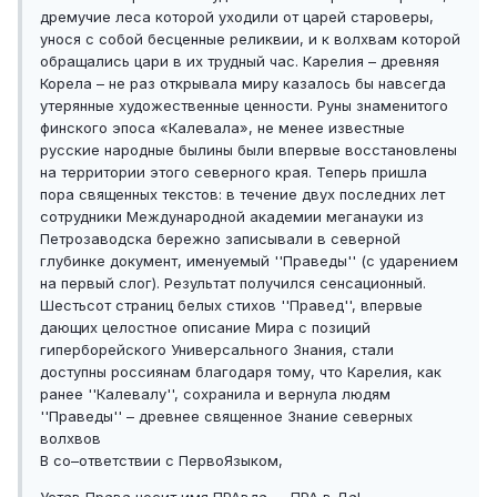
дремучие леса которой уходили от царей староверы,
унося с собой бесценные реликвии, и к волхвам которой
обращались цари в их трудный час. Карелия – древняя
Корела – не раз открывала миру казалось бы навсегда
утерянные художественные ценности. Руны знаменитого
финского эпоса «Калевала», не менее известные
русские народные былины были впервые восстановлены
на территории этого северного края. Теперь пришла
пора священных текстов: в течение двух последних лет
сотрудники Международной академии меганауки из
Петрозаводска бережно записывали в северной
глубинке документ, именуемый ''Праведы'' (с ударением
на первый слог). Результат получился сенсационный.
Шестьсот страниц белых стихов ''Правед'', впервые
дающих целостное описание Мира с позиций
гиперборейского Универсального Знания, стали
доступны россиянам благодаря тому, что Карелия, как
ранее ''Калевалу'', сохранила и вернула людям
''Праведы'' – древнее священное Знание северных
волхвов
В со–ответствии с ПервоЯзыком,
Устав Права носит имя ПРАвда — ПРА в Да!