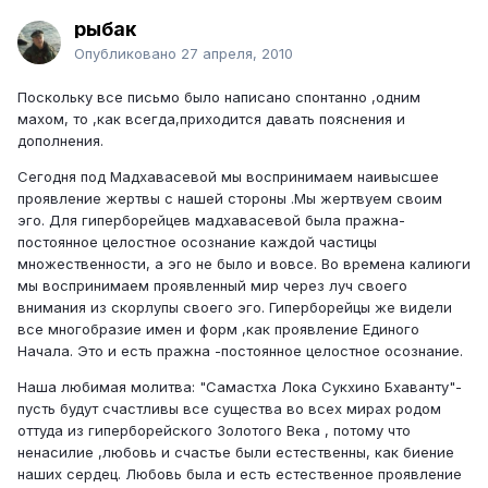
рыбак
Опубликовано
27 апреля, 2010
Поскольку все письмо было написано спонтанно ,одним
махом, то ,как всегда,приходится давать пояснения и
дополнения.
Сегодня под Мадхавасевой мы воспринимаем наивысшее
проявление жертвы с нашей стороны .Мы жертвуем своим
эго. Для гиперборейцев мадхавасевой была пражна-
постоянное целостное осознание каждой частицы
множественности, а эго не было и вовсе. Во времена калиюги
мы воспринимаем проявленный мир через луч своего
внимания из скорлупы своего эго. Гиперборейцы же видели
все многобразие имен и форм ,как проявление Единого
Начала. Это и есть пражна -постоянное целостное осознание.
Наша любимая молитва: "Самастха Лока Сукхино Бхаванту"-
пусть будут счастливы все существа во всех мирах родом
оттуда из гиперборейского Золотого Века , потому что
ненасилие ,любовь и счастье были естественны, как биение
наших сердец. Любовь была и есть естественное проявление