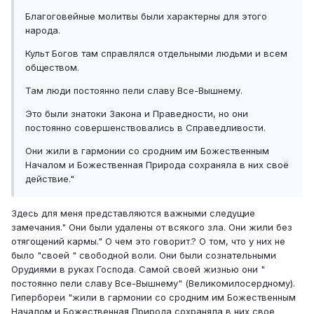
Благоговейные молитвы были характерны для этого
народа.
Культ Богов там справлялся отдельными людьми и всем
обществом.
Там люди постоянно пели славу Все-Вышнему.
Это были знатоки Закона и Праведности, но они
постоянно совершенствовались в Справедливости.
Они жили в гармонии со сродним им Божественным
Началом и Божественная Природа сохраняла в них своё
действие."
Здесь для меня представляются важными следущие
замечания." Они были удалены от всякого зла. Они жили без
отягощений кармы." О чем это говорит.? О том, что у них не
было "своей " свободной воли. Они были сознательными
Орудиями в руках Господа. Самой своей жизнью они "
постоянно пели славу Все-Вышнему" (Великомилосердному).
Гипербореи "жили в гармонии со сродним им Божественным
Началом и Божественная Природа сохраняла в них свое