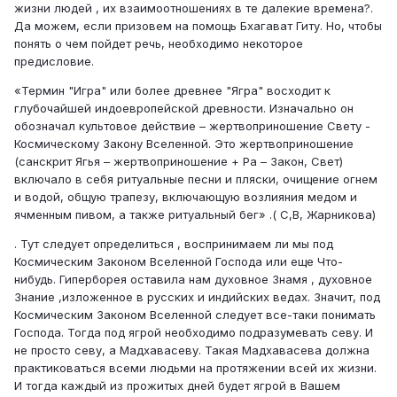
жизни людей , их взаимоотношениях в те далекие времена?.
Да можем, если призовем на помощь Бхагават Гиту. Но, чтобы
понять о чем пойдет речь, необходимо некоторое
предисловие.
«Термин "Игра" или более древнее "Ягра" восходит к
глубочайшей индоевропейской древности. Изначально он
обозначал культовое действие – жертвоприношение Свету -
Космическому Закону Вселенной. Это жертвоприношение
(санскрит Ягья – жертвоприношение + Ра – Закон, Свет)
включало в себя ритуальные песни и пляски, очищение огнем
и водой, общую трапезу, включающую возлияния медом и
ячменным пивом, а также ритуальный бег» .( С,В, Жарникова)
. Тут следует определиться , воспринимаем ли мы под
Космическим Законом Вселенной Господа или еще Что-
нибудь. Гиперборея оставила нам духовное Знамя , духовное
Знание ,изложенное в русских и индийских ведах. Значит, под
Космическим Законом Вселенной следует все-таки понимать
Господа. Тогда под ягрой необходимо подразумевать севу. И
не просто севу, а Мадхавасеву. Такая Мадхавасева должна
практиковаться всеми людьми на протяжении всей их жизни.
И тогда каждый из прожитых дней будет ягрой в Вашем