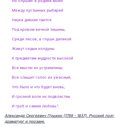
Но слушай: в родине моей
Между пустынных рыбарей
Наука дивная таится.
Под кровом вечной тишины,
Среди лесов, в глуши далекой
Живут седые колдуны;
К предметам мудрости высокой
Все мысли их устремлены;
Все слышит голос их ужасный,
Что было и что будет вновь,
И грозной воле их подвластны
И гроб и самая любовь".
Александр Сергеевич Пушкин (1799 - 1837). Русский поэт,
драматург и прозаик.