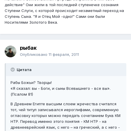
действие" Они жили в той последней ступенечке сознания
Ступени Слуги, с которой происходит незаметный переход на
Ступень Сына. "Я и Отец Мой -одно!" Сами они были
Носителями Золотого Века.
рыбак
Опубликовано
11 февраля, 2011
Цитата
Рабы Божьи? Творцы!
«Я сказал: вы - Боги, и сыны Всевышнего - все вы».
(Псалом 81)
В Древнем Египте высшим слоем жречества считался
тот, чей титул записывался иероглифами, современную
огласовку которых можно передать сочетанием букв КМ
НТР. Перевод именно этого понятия - КМ НТР - на
древнееврейский язык, с него – на греческий, а с него -