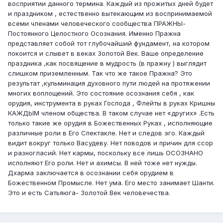
восприятии данного термина. Каждый из прожитых дней будет
и праздником , естественно вытекающим из воспринимаемой
всеми членами человеческого сообщества ПРАЖНЫ-
Постоянного Целостного Осознания. Именно Пражна
представляет собой тот глубочайший фундамент, на котором
покоится и слывет в веках Золотой Век. Ваше определение
праздника ,как посвящение в мудрость (в пражну ) выглядит
слишком приземленным. Так что же такое Пражна? Это
результат ,кульминация духовного пути людей на протяжении
многих воплощений. Это состояние осознания себя , как
орудия, инструмента в руках Господа , Флейты в руках Кришны
КАЖДЫМ членом общества. В таком случае нет «других» .Есть
только такие же орудия в Божественных Руках , исполняющие
различные роли в Его Спектакле. Нет и следов эго. Каждый
видит вокруг только Васудеву. Нет поводов и причин для ссор
и разногласий. Нет кармы, поскольку все лишь ОСОЗНАНО
исполняют Его роли. Нет и ахимсы. В ней тоже нет нужды.
Дхарма заключается в осознании себя орудием в
Божественном Промысле. Нет ума. Его место занимает Шанти.
Это и есть Сатьяюга- Золотой Век человечества.