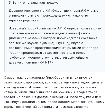
5. Тот, кто не запачкан грехом.
Древнеегипетское же КМ (буквально «чёрный») учёные-
египтологи считают происходящим «от какого-то
термина родства».
Известный российский физик А.П. Смирнов полагает, что
современное осмысление предмета науки физики
(латинское название которой происходит от сочетания
всё тех же звуков-букв Н(а)-Т(у)-Р(а)) вкупе с
состоявшимися праегипетскими открытиями на севере
России предоставляют возможность для более
глубокого - «северного» понимания важнейшего
древнего понятия «КМ НТР».
Самое главное наследие Гипербореи ни в тех высотах
технического прогресса, кои нам сегодня пока недоступны, а
в тех духовных Истинах , которые они исповедовали и по
которым жили. Они были Рабами Божьими. Сегодня такое
состояние сознания доступно немногим. Мало тех, кто о нем
что-нибудь слышал , а тем более совсем мало тех, кто к нему
стремится. В черный век калиюги помыслы людские