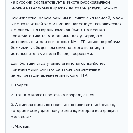
на русский соответствует в тексте русскоязычной
Библии известному выражению «рабы (слуги) Божьи».
Как известно, рабом божьим в Египте был Моисей, о чём
в ветхозаветной части Библии повествует каноническая
Летопись - I-я Паралипоменон (6:49). Но весьма
примечательно то, что эллины, как утверждают
историки, считали египетских КМ НТР вовсе не рабами
божьими в обыденном смысле этого понятия, а
истолкователями воли Богов, пророками.
Для большинства учёных-египтологов наиболее
приемлемыми считаются такие современные
интерпретации древнеегипетского НТР:
1. Творец.
2. Тот, кто может постоянно возрождаться.
3. Активная сила, которая воспроизводит всё сущее,
которая всему дает новую жизнь, которая возвращает
молодость.
4. Чистый.