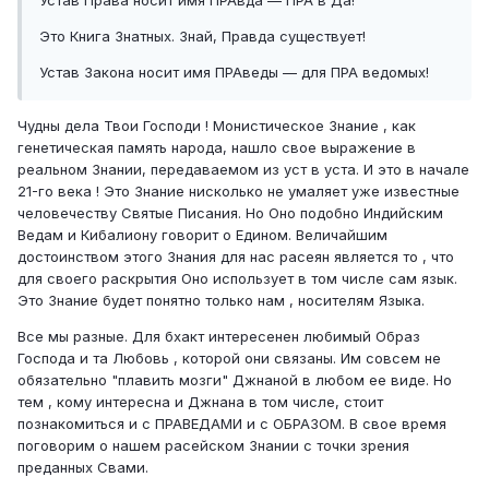
Это Книга Знатных. Знай, Правда существует!
Устав Закона носит имя ПРАведы — для ПРА ведомых!
Чудны дела Твои Господи ! Монистическое Знание , как
генетическая память народа, нашло свое выражение в
реальном Знании, передаваемом из уст в уста. И это в начале
21-го века ! Это Знание нисколько не умаляет уже известные
человечеству Святые Писания. Но Оно подобно Индийским
Ведам и Кибалиону говорит о Едином. Величайшим
достоинством этого Знания для нас расеян является то , что
для своего раскрытия Оно использует в том числе сам язык.
Это Знание будет понятно только нам , носителям Языка.
Все мы разные. Для бхакт интересенен любимый Образ
Господа и та Любовь , которой они связаны. Им совсем не
обязательно "плавить мозги" Джнаной в любом ее виде. Но
тем , кому интересна и Джнана в том числе, стоит
познакомиться и с ПРАВЕДАМИ и с ОБРАЗОМ. В свое время
поговорим о нашем расейском Знании с точки зрения
преданных Свами.