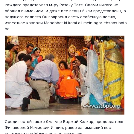
каждого представлял м-ру Ратану Тате. Свами никого не
обошел вниманием, и даже все певцы были представлены, а
ведущего солиста Он попросил спеть особенную песню,
известное каввали Mohabbat ki kami dil mein agar ehsaas hoto
hai
Среди гостей также был м-р Виджай Келкар, председатель
Финансовой Комиссии Индии, ранее занимавший пост
советника при Министерстве финансов.