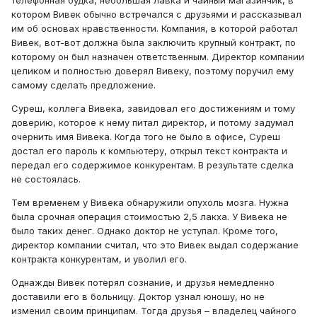
телефонная будка, небольшая лавка и чайный магазинчик, в
котором Вивек обычно встречался с друзьями и рассказывал
им об основах нравственности. Компания, в которой работал
Вивек, вот-вот должна была заключить крупный контракт, по
которому он был назначен ответственным. Директор компании
целиком и полностью доверял Вивеку, поэтому поручил ему
самому сделать предложение.
Суреш, коллега Вивека, завидовал его достижениям и тому
доверию, которое к нему питал директор, и потому задумал
очернить имя Вивека. Когда того не было в офисе, Суреш
достал его пароль к компьютеру, открыл текст контракта и
передал его содержимое конкурентам. В результате сделка
не состоялась.
Тем временем у Вивека обнаружили опухоль мозга. Нужна
была срочная операция стоимостью 2,5 лакха. У Вивека не
было таких денег. Однако доктор не уступал. Кроме того,
директор компании считал, что это Вивек выдал содержание
контракта конкурентам, и уволил его.
Однажды Вивек потерял сознание, и друзья немедленно
доставили его в больницу. Доктор узнал юношу, но не
изменил своим принципам. Тогда друзья – владелец чайного