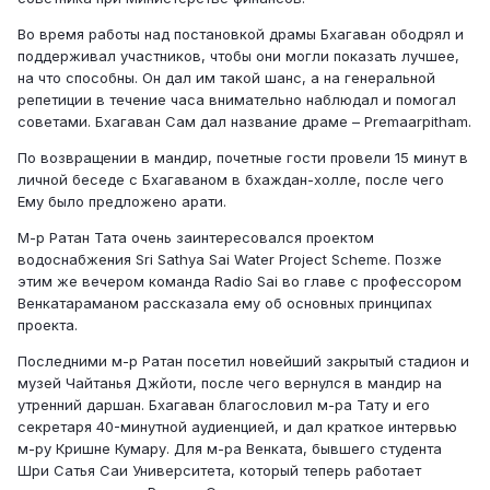
Во время работы над постановкой драмы Бхагаван ободрял и
поддерживал участников, чтобы они могли показать лучшее,
на что способны. Он дал им такой шанс, а на генеральной
репетиции в течение часа внимательно наблюдал и помогал
советами. Бхагаван Сам дал название драме – Premaarpitham.
По возвращении в мандир, почетные гости провели 15 минут в
личной беседе с Бхагаваном в бхаждан-холле, после чего
Ему было предложено арати.
М-р Ратан Тата очень заинтересовался проектом
водоснабжения Sri Sathya Sai Water Project Scheme. Позже
этим же вечером команда Radio Sai во главе с профессором
Венкатараманом рассказала ему об основных принципах
проекта.
Последними м-р Ратан посетил новейший закрытый стадион и
музей Чайтанья Джйоти, после чего вернулся в мандир на
утренний даршан. Бхагаван благословил м-ра Тату и его
секретаря 40-минутной аудиенцией, и дал краткое интервью
м-ру Кришне Кумару. Для м-ра Венката, бывшего студента
Шри Сатья Саи Университета, который теперь работает