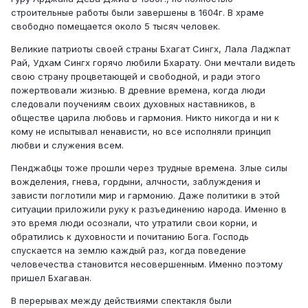
строительные работы были завершены в 1604г. В храме
свободно помещается около 5 тысяч человек.
Великие патриоты своей страны Бхагат Сингх, Лала Ладжпат
Рай, Удхам Сингх горячо любили Бхарату. Они мечтали видеть
свою страну процветающей и свободной, и ради этого
пожертвовали жизнью. В древние времена, когда люди
следовали поучениям своих духовных наставников, в
обществе царила любовь и гармония. Никто никогда и ни к
кому не испытывал ненависти, но все исполняли принцип
любви и служения всем.
Пенджабцы тоже прошли через трудные времена. Злые силы
вожделения, гнева, гордыни, алчности, заблуждения и
зависти поглотили мир и гармонию. Даже политики в этой
ситуации приложили руку к разъединению народа. Именно в
это время люди осознали, что утратили свои корни, и
обратились к духовности и почитанию Бога. Господь
спускается на землю каждый раз, когда поведение
человечества становится несовершенным. Именно поэтому
пришел Бхагаван.
В перерывах между действиями спектакля были