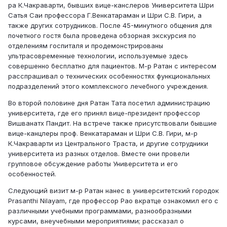
ра К.Чакраварти, бывших вице-канслеров Университета Шри
Сатья Саи профессора Г.Венкатараман и Шри С.В. Гири, а
также других сотрудников. После 45-минутного общения для
почетного гостя была проведена обзорная экскурсия по
отделениям госпиталя и продемонстрированы
ультрасовременные технологии, используемые здесь
совершенно бесплатно для пациентов. М-р Ратан с интересом
расспрашивал о технических особенностях функциональных
подразделений этого комплексного лечебного учреждения.
Во второй половине дня Ратан Тата посетил администрацию
университета, где его принял вице-президент профессор
Вишванатх Пандит. На встрече также присутствовали бывшие
вице-канцлеры проф. Венкатараман и Шри С.В. Гири, м-р
К.Чакраварти из Центрального Траста, и другие сотрудники
университета из разных отделов. Вместе они провели
групповое обсуждение работы Университета и его
особенностей.
Следующий визит м-р Ратан нанес в университетский городок
Prasanthi Nilayam, где профессор Рао вкратце ознакомил его с
различными учебными программами, разнообразными
курсами, внеучебными мероприятиями; рассказал о