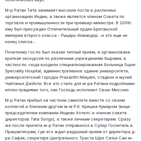
М-р Ратан Тата занимает высокие посты в различных
организациях Индии, а также является членом Совета по
торговле и промышленности при премьер-министре. В 2009г.
ему был присужден Отличительный орден Британской
империи второго класса - Рыцарь-Командор…и это еще не
конец списка…
Почетному гостю был оказан теплый прием, и организована
краткая экскурсия по различным учреждениям Ашрама, в
частности, сюда входили специализированная больница Super
Speciality Hospital, административное здание университета,
университетский городок Prasanthi Nilayam, стадион и музей
Чайтанья Джйоти. Всё это стало для м-ра Ратана подробными
иллюстрациями того, как Господь исполняет Свою Миссию.
М-р Ратан прибыл на частном самолете вместе со своим
коллегой и близким другом м-м Р.К. Кришна Кумаром (вице-
председателем компании Индиан Хотелс и членом совета
директоров Tata Songs), а также личным секретарем. Сразу
же после прилета м-р Ратан отправился в Супер Госпиталь в
Прашантиграм, где его ждал радушный прием от директора д-
ра Сафая, секретаря Центрального Траста Шри Сатья Саи м-