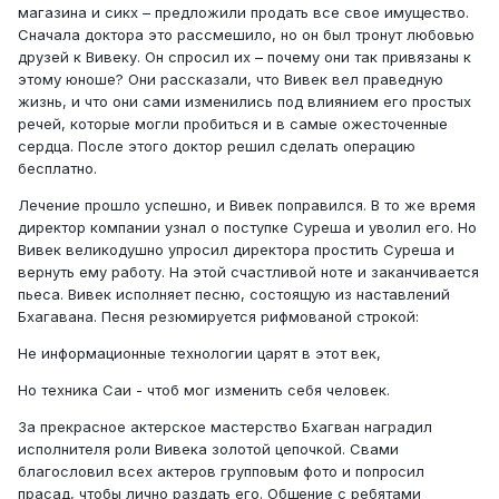
магазина и сикх – предложили продать все свое имущество.
Сначала доктора это рассмешило, но он был тронут любовью
друзей к Вивеку. Он спросил их – почему они так привязаны к
этому юноше? Они рассказали, что Вивек вел праведную
жизнь, и что они сами изменились под влиянием его простых
речей, которые могли пробиться и в самые ожесточенные
сердца. После этого доктор решил сделать операцию
бесплатно.
Лечение прошло успешно, и Вивек поправился. В то же время
директор компании узнал о поступке Суреша и уволил его. Но
Вивек великодушно упросил директора простить Суреша и
вернуть ему работу. На этой счастливой ноте и заканчивается
пьеса. Вивек исполняет песню, состоящую из наставлений
Бхагавана. Песня резюмируется рифмованой строкой:
Не информационные технологии царят в этот век,
Но техника Саи - чтоб мог изменить себя человек.
За прекрасное актерское мастерство Бхагван наградил
исполнителя роли Вивека золотой цепочкой. Свами
благословил всех актеров групповым фото и попросил
прасад, чтобы лично раздать его. Общение с ребятами