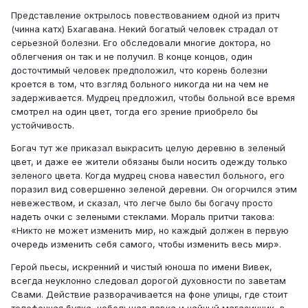
Представление октрылось повествованием одной из притч
(чинна катх) Бхагавана. Некий богатый человек страдал от
серьезной болезни. Его обследовали многие доктора, но
облегчения он так и не получил. В конце концов, один
досточтимый человек предположил, что корень болезни
кроется в том, что взгляд больного никогда ни на чем не
задерживается. Мудрец предложил, чтобы больной все время
смотрел на один цвет, тогда его зрение приобрело бы
устойчивость.
Богач тут же приказал выкрасить целую деревню в зеленый
цвет, и даже ее жители обязаны были носить одежду только
зеленого цвета. Когда мудрец снова навестил больного, его
поразил вид совершенно зеленой деревни. Он огорчился этим
невежеством, и сказал, что легче было бы богачу просто
надеть очки с зелеными стеклами. Мораль притчи такова:
«Никто не может изменить мир, но каждый должен в первую
очередь изменить себя самого, чтобы изменить весь мир».
Герой пьесы, искренний и чистый юноша по имени Вивек,
всегда неуклонно следовал дорогой духовности по заветам
Свами. Действие разворачивается на фоне улицы, где стоит