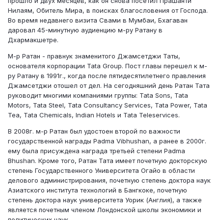
прошло и двух месяцев, как он снова посетил Прашанти
Нилаям, Обитель Мира, в поисках благословения от Господа.
Во время недавнего визита Свами в Мумбаи, Бхагаван
даровал 45-минутную аудиенцию м-ру Ратану в
Дхармакшетре.
М-р Ратан - правнук знаменитого Джамсетджи Таты,
основателя корпорации Tata Group. Пост главы перешел к м-
ру Ратану в 1991г., когда после пятидесятилетнего правления
Джамсетджи отошел от дел. На сегодняшний день Ратан Тата
руководит многими компаниями группы: Tata Sons, Tata
Motors, Tata Steel, Tata Consultancy Services, Tata Power, Tata
Tea, Tata Chemicals, Indian Hotels и Tata Teleservices.
В 2008г. м-р Ратан был удостоен второй по важности
государственной награды Padma Vibhushan, а ранее в 2000г.
ему была присуждена награда третьей степени Padma
Bhushan. Кроме того, Ратан Тата имеет почетную докторскую
степень Государственного Университета Огайо в области
делового администрирования, почетную степень доктора наук
Азиатского института технологий в Бангкоке, почетную
степень доктора наук университета Уорик (Англия), а также
является почетным членом Лондонской школы экономики и
политических наук.