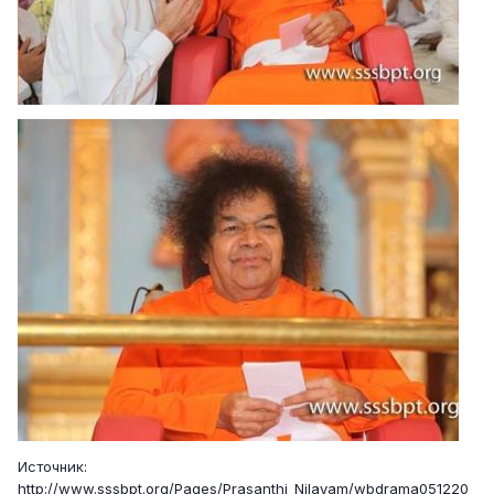
Источник:
http://www.sssbpt.org/Pages/Prasanthi_Nilayam/wbdrama051220