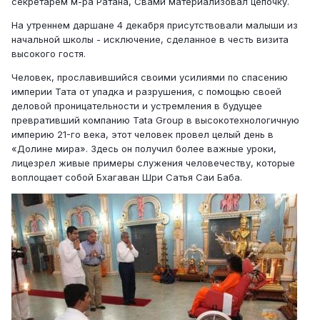
секретарем м-ра Ратана, Свами материализовал цепочку.
На утреннем даршане 4 декабря присутствовали малыши из
начальной школы - исключение, сделанное в честь визита
высокого гостя.
Человек, прославившийся своими усилиями по спасению
империи Тата от упадка и разрушения, с помощью своей
деловой проницательности и устремления в будущее
превративший компанию Tata Group в высокотехнологичную
империю 21-го века, этот человек провел целый день в
«Долине мира». Здесь он получил более важные уроки,
лицезрел живые примеры служения человечеству, которые
воплощает собой Бхагаван Шри Сатья Саи Баба.