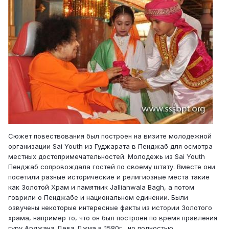
Сюжет повествования был построен на визите молодежной
организации Sai Youth из Гуджарата в Пенджаб для осмотра
местных достопримечательностей. Молодежь из Sai Youth
Пенджаб сопровождала гостей по своему штату. Вместе они
посетили разные исторические и религиозные места такие
как Золотой Храм и памятник Jallianwala Bagh, а потом
говрили о Пенджабе и национальном единении. Были
озвучены некоторые интересные факты из истории Золотого
храма, например то, что он был построен по время правления
гуру Арджана Дева Джиа в 1580г., но полностью