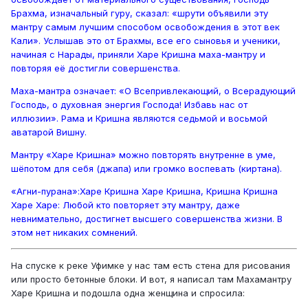
Брахма, изначальный гуру, сказал: «шрути объявили эту
мантру самым лучшим способом освобождения в этот век
Кали». Услышав это от Брахмы, все его сыновья и ученики,
начиная с Нарады, приняли Харе Кришна маха-мантру и
повторяя её достигли совершенства.
Маха-мантра означает: «О Всепривлекающий, о Всерадующий
Господь, о духовная энергия Господа! Избавь нас от
иллюзии». Рама и Кришна являются седьмой и восьмой
аватарой Вишну.
Мантру «Харе Кришна» можно повторять внутренне в уме,
шёпотом для себя (джапа) или громко воспевать (киртана).
«Агни-пурана»:Харе Кришна Харе Кришна, Кришна Кришна
Харе Харе: Любой кто повторяет эту мантру, даже
невнимательно, достигнет высшего совершенства жизни. В
этом нет никаких сомнений.
На спуске к реке Уфимке у нас там есть стена для рисования
или просто бетонные блоки. И вот, я написал там Махамантру
Харе Кришна и подошла одна женщина и спросила: