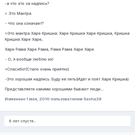
-а что это за надпись?
= Это Мантра
- Что она означает?
=Это мантра Харе Кришна: Харе Кришна Харе Кришна, Кришна
Кришна Харе Харе,
Харе Рама Харе Рама, Рама Рама Харе Харе
- О, я вообще люблю их!
=Спасибо!(Стало очень приятно)
-Это хорошая надпись. Буду её петь(Идёт и поёт Харе Кришна)
Представляете какими хорошими бывают люди....
Изменено
1 мая, 2010
пользователем Sasha28
6 лет спустя...