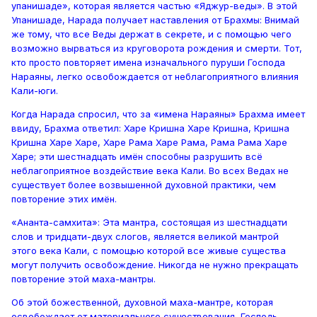
упанишаде», которая является частью «Яджур-веды». В этой
Упанишаде, Нарада получает наставления от Брахмы: Внимай
же тому, что все Веды держат в секрете, и с помощью чего
возможно вырваться из круговорота рождения и смерти. Тот,
кто просто повторяет имена изначального пуруши Господа
Нараяны, легко освобождается от неблагоприятного влияния
Кали-юги.
Когда Нарада спросил, что за «имена Нараяны» Брахма имеет
ввиду, Брахма ответил: Харе Кришна Харе Кришна, Кришна
Кришна Харе Харе, Харе Рама Харе Рама, Рама Рама Харе
Харе; эти шестнадцать имён способны разрушить всё
неблагоприятное воздействие века Кали. Во всех Ведах не
существует более возвышенной духовной практики, чем
повторение этих имён.
«Ананта-самхита»: Эта мантра, состоящая из шестнадцати
слов и тридцати-двух слогов, является великой мантрой
этого века Кали, с помощью которой все живые существа
могут получить освобождение. Никогда не нужно прекращать
повторение этой маха-мантры.
Об этой божественной, духовной маха-мантре, которая
освобождает от материального существования, Господь