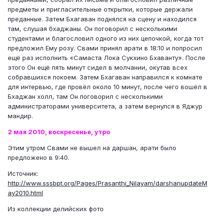
предметы и пригласительные открытки, которые держали
преданные. Затем Бхагаван поднялся на сцену и находился
там, слушая бхаджаны. Он поговорил с несколькими
студентами и благословил одного из них цепочкой, когда тот
предложил Ему розу. Свами принял арати в 18:10 и попросил
ещё раз исполнить «Самаста Лока Сукхино Бхаванту». После
этого Он ещё пять минут сидел в молчании, окутав всех
собравшихся покоем. Затем Бхагаван направился к комнате
для интервью, где провёл около 10 минут, после чего вошёл в
Бхаджан холл, там Он поговорил с несколькими
администраторами университета, а затем вернулся в Яджур
мандир.
2 мая 2010, воскресенье, утро
Этим утром Свами не вышел на даршан, арати было
предложено в 9:40.
Источник:
http://www.sssbpt.org/Pages/Prasanthi_Nilayam/darshanupdateM
ay2010.html
Из коллекции делийских фото