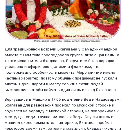
Для традиционной встречи Бхагавана у Самадхи-Мандира
вместе с Ним туда проследовала группа, читающая Веды, а
также исполнители бхаджанов. Вокруг все было нарядно
украшено и оформлено цветами и флажками, что
подчеркивало особенность момента. Мероприятие имело
частный характер, поэтому обычных преданных не пускали
внутрь. Вдоль дороги к месту события сотни людей
выстроились, чтобы поймать один лишь взгляд Бхагавана.
Вернувшись в Мандир в 17:05 под чтение Вед и Надасварам,
Бхагаван для равновесия проехал по мужской стороне и
поднялся на веранду с мужской стороны, не поворачивая к
месту, где сидит группа, читающая Веды. Спустившись из
машины около комнаты для интервью, Бхагаван пробыл
некоторое время там, затем направился к бхаджан-холлу, и