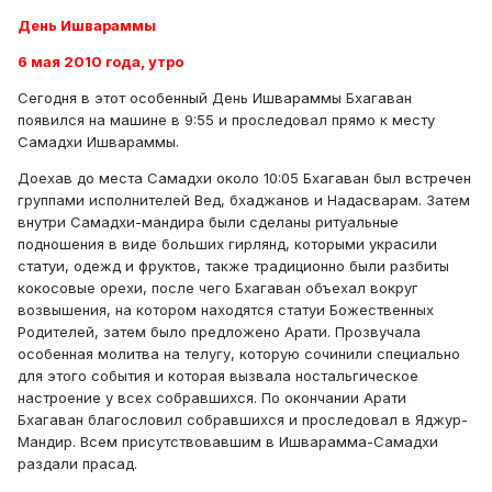
День Ишвараммы
6 мая 2010 года, утро
Сегодня в этот особенный День Ишвараммы Бхагаван
появился на машине в 9:55 и проследовал прямо к месту
Самадхи Ишвараммы.
Доехав до места Самадхи около 10:05 Бхагаван был встречен
группами исполнителей Вед, бхаджанов и Надасварам. Затем
внутри Самадхи-мандира были сделаны ритуальные
подношения в виде больших гирлянд, которыми украсили
статуи, одежд и фруктов, также традиционно были разбиты
кокосовые орехи, после чего Бхагаван объехал вокруг
возвышения, на котором находятся статуи Божественных
Родителей, затем было предложено Арати. Прозвучала
особенная молитва на телугу, которую сочинили специально
для этого события и которая вызвала ностальгическое
настроение у всех собравшихся. По окончании Арати
Бхагаван благословил собравшихся и проследовал в Яджур-
Мандир. Всем присутствовавшим в Ишварамма-Самадхи
раздали прасад.