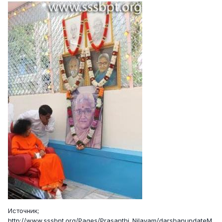
Источник;
http://www.sssbpt.org/Pages/Prasanthi_Nilayam/darshanupdateM