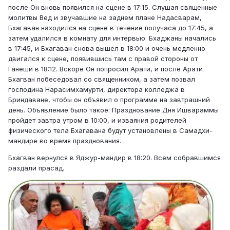
после Он вновь появился на сцене в 17:15. Слушая священные
молитвы Вед и звучавшие на заднем плане Надасварам,
Бхагаван находился на сцене в течение получаса до 17:45, а
затем удалился в комнату для интервью. Бхаджаны начались
в 17:45, и Бхагаван снова вышел в 18:00 и очень медленно
двигался к сцене, появившись там с правой стороны от
Ганеши в 18:12. Вскоре Он попросил Арати, и после Арати
Бхагван побеседовал со священником, а затем позвал
господина Нарасимхамурти, директора колледжа в
Бриндаване, чтобы он объявил о программе на завтрашний
день. Объявление было такое: Празднование Дня Ишвараммы
пройдет завтра утром в 10:00, и изваяния родителей
физического тела Бхагавана будут установлены в Самадхи-
мандире во время празднования.
Бхагван вернулся в Яджур-мандир в 18:20. Всем собравшимся
раздали прасад.