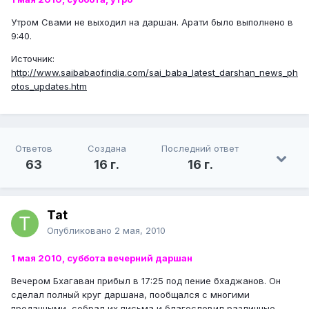
Утром Свами не выходил на даршан. Арати было выполнено в
9:40.
Источник:
http://www.saibabaofindia.com/sai_baba_latest_darshan_news_ph
otos_updates.htm
Ответов
Создана
Последний ответ
63
16 г.
16 г.
Tat
Опубликовано
2 мая, 2010
1 мая 2010, суббота вечерний даршан
Вечером Бхагаван прибыл в 17:25 под пение бхаджанов. Он
сделал полный круг даршана, пообщался с многими
преданными, собрал их письма и благословил различные