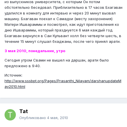
из выпускников университета, с которым Он потом
обстоятельно беседовал. Приблизительно в 17 часов Бхагаван
удалился в комнату для интервью и через 20 минут вызвал
машину. Бхагаван поехал к Самадхи (месту захоронения)
Матери Ишвараммы и посмотрел, как идут приготовления ко
дню Ишвараммы, который празднуется 6 мая каждый год.
Бхагаван вернулся в Саи Кульвант холл без четверти шесть, в
течение 15 минут слушал бхаджаны, после чего принял арати.
3 мая 2010, понедельник, утро
Сегодня утром Свами не вышел на даршан, арати было
предложено в 9:40.
Источник:
http://www.sssbpt.org/Pages/Prasanthi_Nilayam/darshanupdateM
ay2010.html
Tat
Опубликовано
4 мая, 2010