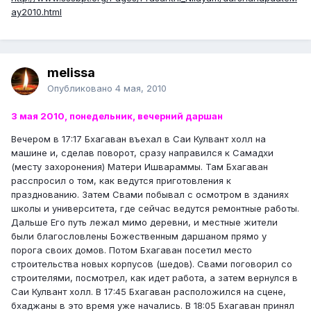
ay2010.html
melissa
Опубликовано
4 мая, 2010
3 мая 2010, понедельник, вечерний даршан
Вечером в 17:17 Бхагаван въехал в Саи Кулвант холл на
машине и, сделав поворот, сразу направился к Самадхи
(месту захоронения) Матери Ишвараммы. Там Бхагаван
расспросил о том, как ведутся приготовления к
празднованию. Затем Свами побывал с осмотром в зданиях
школы и университета, где сейчас ведутся ремонтные работы.
Дальше Его путь лежал мимо деревни, и местные жители
были благословлены Божественным даршаном прямо у
порога своих домов. Потом Бхагаван посетил место
строительства новых корпусов (шедов). Свами поговорил со
строителями, посмотрел, как идет работа, а затем вернулся в
Саи Кулвант холл. В 17:45 Бхагаван расположился на сцене,
бхаджаны в это время уже начались. В 18:05 Бхагаван принял