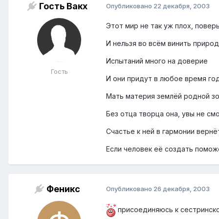
Гость Вакх
Опубликовано
22 декабря, 2003
Этот мир не так уж плох, повер
И нельзя во всём винить приро
Испытаний много на доверие
Гость
И они придут в любое время го
Мать материя землёй родной з
Без отца творца она, увы не см
Счастье к ней в гармонии вернё
Если человек её создать помож
Феникс
Опубликовано
26 декабря, 2003
присоединяюсь к сестринск