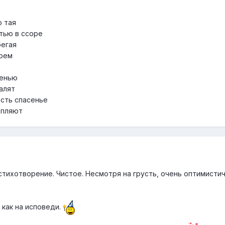
о тая
стью в ссоре
бегая
орем
ленью
алят
есть спасенье
опляют
стихотворение. Чистое. Несмотря на грусть, очень оптимисти
 как на исповеди.