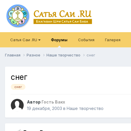
Сатья Саи .RU
Форумы
События
Галерея
Главная
Разное
Наше творчество
снег
снег
снег
Автор
Гость Вакх
19 декабря, 2003
в
Наше творчество