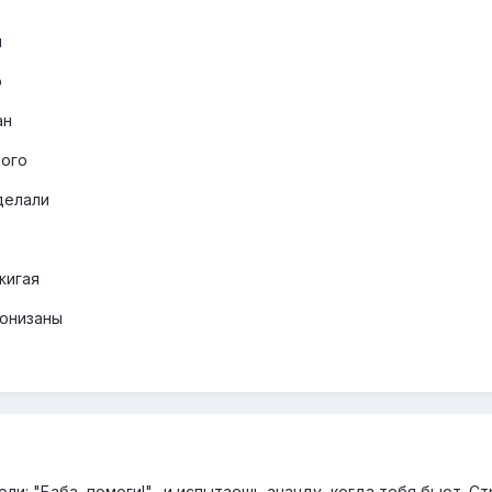
и
о
ан
рого
делали
жигая
онизаны
боли: "Баба, помоги!"- и испытаешь ананду, когда тебя бьют. Ст