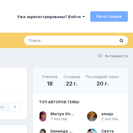
Регистрация
Уже зарегистрированы? Войти
Активность
Ответов
Создана
Последний ответ
18
22 г.
20 г.
ТОП АВТОРОВ ТЕМЫ
ки
0
Mariya Shariegina
amaja
7 постов
2 постов
Зинаида Стамблер
Света