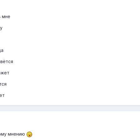
ь мне
ду
да
овётся
ожет
тся
ет
ому мнению