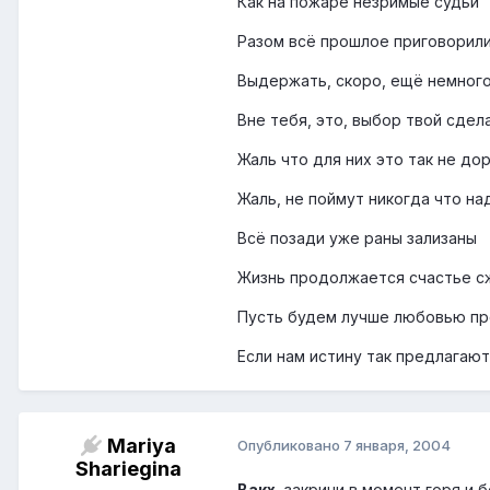
Как на пожаре незримые судьи
Разом всё прошлое приговорил
Выдержать, скоро, ещё немног
Вне тебя, это, выбор твой сдел
Жаль что для них это так не до
Жаль, не поймут никогда что на
Всё позади уже раны зализаны
Жизнь продолжается счастье с
Пусть будем лучше любовью пр
Если нам истину так предлагают
Mariya
Опубликовано
7 января, 2004
Shariegina
Вакх
, закричи в момент горя и 