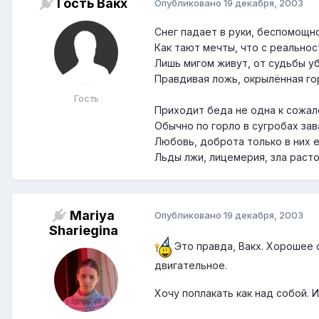
Гость Вакх
Опубликовано
19 декабря, 2003
Снег падает в руки, беспомощн
Как тают мечты, что с реально
Лишь мигом живут, от судьбы у
Правдивая ложь, окрылённая г
Гость
Приходит беда не одна к сожа
Обычно по горло в сугробах зав
Любовь, доброта только в них 
Льды лжи, лицемерия, зла раст
Mariya
Опубликовано
19 декабря, 2003
Shariegina
Это правда, Вакх. Хорошее 
двигательное.
Хочу поплакать как над собой. И