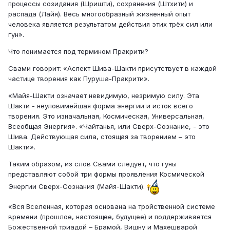
процессы созидания (Шришти), сохранения (Штхити) и
распада (Лайя). Весь многообразный жизненный опыт
человека является результатом действия этих трёх сил или
гун».
Что понимается под термином Пракрити?
Свами говорит: «Аспект Шива-Шакти присутствует в каждой
частице творения как Пуруша-Пракрити».
«Майя-Шакти означает невидимую, незримую силу. Эта
Шакти - неуловимейшая форма энергии и исток всего
творения. Это изначальная, Космическая, Универсальная,
Всеобщая Энергия». «Чайтанья, или Сверх-Сознание, - это
Шива. Действующая сила, стоящая за творением – это
Шакти».
Таким образом, из слов Свами следует, что гуны
представляют собой три формы проявления Космической
Энергии Сверх-Сознания (Майя-Шакти).
«Вся Вселенная, которая основана на тройственной системе
времени (прошлое, настоящее, будущее) и поддерживается
Божественной триадой – Брамой, Вишну и Махешварой