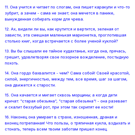
11. Она учится и читает по слогам, она пишет каракули и что-то
зубрит, а зачем - сама не знает; она мечется в панике,
вынужденная собирать корм для чрева.
12. Ax, видели ли вы, как крутится и вертится, зеленая от
зависти, эта смешная маленькая марионетка, проглотившая
столько книг, когда встречается с более ученой куклой?
13. Вы бы слышали ее тайное кудахтанье, когда она, прячась,
грешит, удовлетворяя свое позорное вожделение, постыдную
похоть.
14. Она гордо бахвалится - чем? Сама собой! Своей красотой,
силой, энергичностью, между тем, все время, шаг за шагом,
она движется к старости.
15. Она качается и мигает сквозь морщины; а когда дети
кричат: "старая обезьяна", "старая обезьяна"! - она разевает
и скалит беззубый рот, при этом так скрипят ее кости!
16. Наконец она умирает в страхе, изношенная, драная и
вконец потрепанная! Что пользы, о тряпичная кукла, вздыхать и
стонать, теперь всем твоим заботам пришел конец.