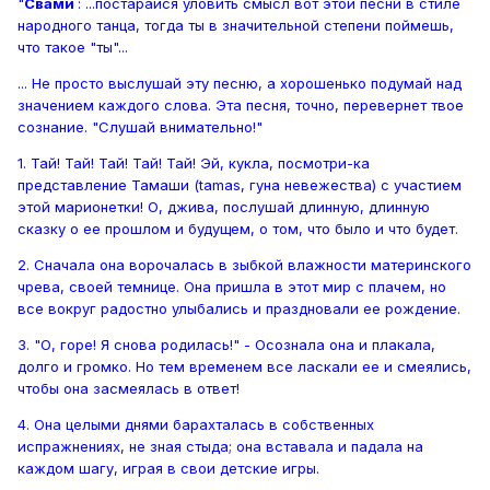
"
Свами
: ...постарайся уловить смысл вот этой песни в стиле
народного танца, тогда ты в значительной степени поймешь,
что такое "ты"...
... Не просто выслушай эту песню, а хорошенько подумай над
значением каждого слова. Эта песня, точно, перевернет твое
сознание. "Слушай внимательно!"
1. Тай! Тай! Тай! Тай! Тай! Эй, кукла, посмотри-ка
представление Тамаши (tamas, гуна невежества) с участием
этой марионетки! О, джива, послушай длинную, длинную
сказку о ее прошлом и будущем, о том, что было и что будет.
2. Сначала она ворочалась в зыбкой влажности материнского
чрева, своей темнице. Она пришла в этот мир с плачем, но
все вокруг радостно улыбались и праздновали ее рождение.
3. "О, горе! Я снова родилась!" - Осознала она и плакала,
долго и громко. Но тем временем все ласкали ее и смеялись,
чтобы она засмеялась в ответ!
4. Она целыми днями барахталась в собственных
испражнениях, не зная стыда; она вставала и падала на
каждом шагу, играя в свои детские игры.