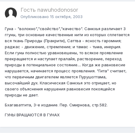
Гость nawuhodonosor
Опубликовано
15 октября, 2003
Гуна - "волокно","свойство","качество". Санкхья различает 3
ггуны, три основные качественные нити из которых сплетается
вся ткань Природы (Пракрити), Саттва - ясность гаромния;
раджас - движение, стремление; и тамас - тьма, инерция.
Если гуны полностью уравновешены, то всякое проявление
прекращается и наступает пралайя, растворение, переход
природы в потенциальное состояние.... Когда же равновесие
нарушается, начинается процесс проявления. "Гита" считает,
что первичным двигателем является Пурушоттама,
высочайший дух. Класическая Санкхья это отрицает, но
своего объяснения нарушения равновесия покоящейся
природы не дает.
Бхагаватгита, 3-е издание. Пер. Смирнова, стр.582.
ГУНЫ ВРАЩАЮТСЯ В ГУНАХ