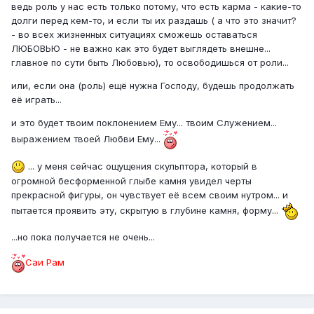
ведь роль у нас есть только потому, что есть карма - какие-то
долги перед кем-то, и если ты их раздашь ( а что это значит?
- во всех жизненных ситуациях сможешь оставаться
ЛЮБОВЬЮ - не важно как это будет выглядеть внешне...
главное по сути быть Любовью), то освободишься от роли...
или, если она (роль) ещё нужна Господу, будешь продолжать
её играть...
и это будет твоим поклонением Ему... твоим Служением...
выражением твоей Любви Ему...
... у меня сейчас ощущения скульптора, который в
огромной бесформенной глыбе камня увидел черты
прекрасной фигуры, он чувствует её всем своим нутром... и
пытается проявить эту, скрытую в глубине камня, форму...
...но пока получается не очень...
Саи Рам