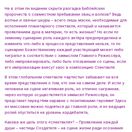
Не в этом ли видении скрыта разгадка Библейских
пророчеств о совместном пребывании овец и волков? Ведь
волчьи и овечьи шкуры – всего лишь маски, необходимые для
исполнения планетарного спектакля, который и называется
проявлением духа в материи, то есть жизнью? Но если по
земному сценарию роль каждого актёра предопределена и
изменять что-либо в процессе представления нельзя, то по
сценарию Божественному каждый участвующий может либо
«играть» в соответствии с замыслом Главного Режиссёра,
либо импровизировать, либо быть отозванным со сцены, если
его импровизации внесут хаос в композицию Спектакля.
В этом глобальном спектакле «артисты» забывают на всё
время представления о том, кто они на самом деле. И если у
человека на сцене негативная роль, но отлично сыгранная,
через которую осуществляется замысел Режиссёра, он
предстанет перед Ним наравне с позитивными героями! Здесь
из массовки можно подняться до главной роли, и из ведущих
ролей опуститься на уровень кордебалета,
Какова же цель этого «спектакля»? – Проявление каждой
души – частицы Создателя – на сцене жизни ради осознания