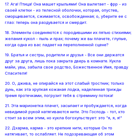
17. Ага! Птица! Она машет крыльями! Она вылетает - фрр - из
своей клетки - из телесной оболочки, которая, опустев,
сморщивается, сжимается, освобожденная; о, уберите ее с
глаз: теперь она раздувается и смердит.
18. Элементы соединяются с породившими их пятью стихиями;
желания кукол - пыль и прах; почему же вы плачете, глупые,
когда одна из вас падает на переполненной сцене?
19. Братья и сестры, родители и друзья - Все они держатся
друг за друга, лишь пока закрыта дверь в комнате. Кукла
майи, увы, забыла свое родство, Божественное Имя, правду
Спасителя!
20. О, джива, не опирайся на этот слабый тростник; только
дунь, как эта хрупкая кожаная лодка, наделенная трижды
тремя протечками, погрузит тебя в стремнину потока!
21. Эта марионетка плачет, засыпает и пробуждается, когда
невидимой рукой натягиваются нити. Это Господь - тот, кто
стоит за всем этим, но кукла богохульствует: это "я, я, я!"
22. Дхарма, карма - это крепкие нити, которые Он то
натягивает, то ослабляет. Не подозревающая об этом