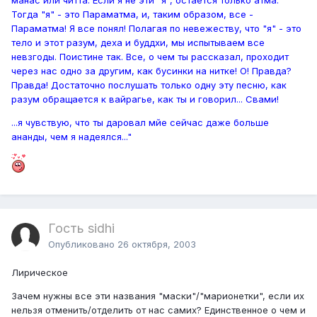
Тогда "я" - это Параматма, и, таким образом, все -
Параматма! Я все понял! Полагая по невежеству, что "я" - это
тело и этот разум, деха и буддхи, мы испытываем все
невзгоды. Поистине так. Все, о чем ты рассказал, проходит
через нас одно за другим, как бусинки на нитке! О! Правда?
Правда! Достаточно послушать только одну эту песню, как
разум обращается к вайрагье, как ты и говорил... Свами!
...я чувствую, что ты даровал мйе сейчас даже больше
ананды, чем я надеялся..."
Гость sidhi
Опубликовано
26 октября, 2003
Лирическое
Зачем нужны все эти названия "маски"/"марионетки", если их
нельзя отменить/отделить от нас самих? Единственное о чем и