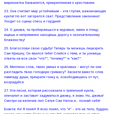
марионетка бахвалится, прикрепленная к крестовине.
23. Она считает мир устойчивым - эта глупая, важничающая
кукла! Но вот загорелся свет. Представление закончено!
Уходит со сцены спесь и гордыня!
24. О джива, ты пробираешься в муравья, змею и птицу;
ищешь и непременно находишь дорогу к окончательному
блаженству!
25. Благослови свою судьбу! Теперь ты можешь лицезреть
Саи Кришну, Он явился тебе! Слейся с Ним, и ты узнаешь
ответы на все свои "что?", "почему?" и "как?".
26. Миллион слов, таких умных и красивых - могут ли они
разгладить твою голодную гримасу? Засвети вместо слов
лампаду души, прекрати гонку и, освободившись от пут,
возрадуйся.
27. Эта песня, которая рассказала о тряпичной кукле,
опечалит и заставит задуматься дживу, я знаю. Но, джива!
Смотри на величие лил Сатья Саи Натха и... познай себя!
Бхакта: Ах! Я понял! Я ясно понял, что "я" - это не тело, буддхи,
манас или читта. Если я не эти "я", остается только атма.