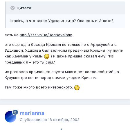
Цитата
blackw, а что такое Уддхава-гита? Она есть в И-нете?
есть на
http://sss.vn.ua/uddhava.htm
это еще одна беседа Кришны но только не с Арджуной а с
Уддхавой. Уддхава был великим преданным Кришны (ну почти
как Хануман у Рамы
) и даже Кришна сказал ему: "Из
преданных Я – это ты сам."
их разговор произошел спустя много лет после событий на
Курукшетре почти перед самым уходом Кришны
там тоже много всего интересного.
marianna
Опубликовано
18 октября, 2003