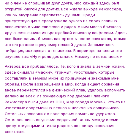
ни о чём не спрашивал друг друга, ибо каждый здесь был
открытой книгой для других. Все ждали выхода Режиссёра,
как бы внутренне переплетясь душами. Среди
присутствующих я сразу узнала одного из своих главных
оппонентов в чине епископа и рядом с ним моего близкого
друга-священника из враждебной епископу конфессии. Здесь
они были равны, близки, как артисты после спектакля, только
что сыгравшие сцену смертельной дуэли. Запомнилась
вибрация, исходящая от епископа. В переводе на слова это
звучало так: «Ну и роль досталась! Никому не пожелаешь!»
Актёров всё прибавлялось. Те, кого я знала в земной жизни,
здесь снимали «маски», «гримы», «костюмы», которые
составляли в земном мире их привычные и знакомые мне
образы. После возвращения в мир, когда акцент сознания
вновь переместился на физический план, удалось вспомнить
далеко не всех. Из ожидающих под дверью Главного
Режиссёра были двое из ООН, мэр города Москвы, кто-то из
известных современных певцов и несколько священников.
Остальных попавших в поле зрения память не удержала.
Осталось лишь ощущение сердечной волны между всеми
присутствующими и тихая радость по поводу окончания
спектакля.