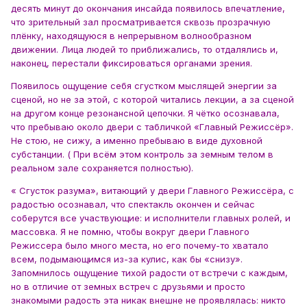
десять минут до окончания инсайда появилось впечатление,
что зрительный зал просматривается сквозь прозрачную
плёнку, находящуюся в непрерывном волнообразном
движении. Лица людей то приближались, то отдалялись и,
наконец, перестали фиксироваться органами зрения.
Появилось ощущение себя сгустком мыслящей энергии за
сценой, но не за этой, с которой читались лекции, а за сценой
на другом конце резонансной цепочки. Я чётко осознавала,
что пребываю около двери с табличкой «Главный Режиссёр».
Не стою, не сижу, а именно пребываю в виде духовной
субстанции. ( При всём этом контроль за земным телом в
реальном зале сохраняется полностью).
« Сгусток разума», витающий у двери Главного Режиссёра, с
радостью осознавал, что спектакль окончен и сейчас
соберутся все участвующие: и исполнители главных ролей, и
массовка. Я не помню, чтобы вокруг двери Главного
Режиссера было много места, но его почему-то хватало
всем, подымающимся из-за кулис, как бы «снизу».
Запомнилось ощущение тихой радости от встречи с каждым,
но в отличие от земных встреч с друзьями и просто
знакомыми радость эта никак внешне не проявлялась: никто