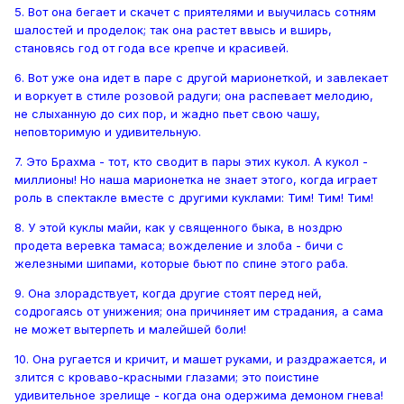
5. Вот она бегает и скачет с приятелями и выучилась сотням
шалостей и проделок; так она растет ввысь и вширь,
становясь год от года все крепче и красивей.
6. Вот уже она идет в паре с другой марионеткой, и завлекает
и воркует в стиле розовой радуги; она распевает мелодию,
не слыханную до сих пор, и жадно пьет свою чашу,
неповторимую и удивительную.
7. Это Брахма - тот, кто сводит в пары этих кукол. А кукол -
миллионы! Но наша марионетка не знает этого, когда играет
роль в спектакле вместе с другими куклами: Тим! Тим! Тим!
8. У этой куклы майи, как у священного быка, в ноздрю
продета веревка тамаса; вожделение и злоба - бичи с
железными шипами, которые бьют по спине этого раба.
9. Она злорадствует, когда другие стоят перед ней,
содрогаясь от унижения; она причиняет им страдания, а сама
не может вытерпеть и малейшей боли!
10. Она ругается и кричит, и машет руками, и раздражается, и
злится с кроваво-красными глазами; это поистине
удивительное зрелище - когда она одержима демоном гнева!