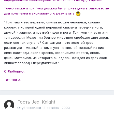
Точно также и три Гуны должны быть приведены в равновесие
для получения максимального результата
.
"Три гуны - это веревки, опутывающие человека, словно
корову, у которой одной веревкой связаны передние ноги,
другой - задние, а третьей - шея и рога. Три гуны - и есть эти
три веревки. Может ли бедное животное свободно двигаться,
если оно так спутано? Саттвагуна - это золотой трос,
раджагуна - медный, а тамагуна - стальной; каждый из них
связывает одинаково крепко, независимо от того, сколь
ценен материал, из которого он сделан. Каждая из трех оков
лишает свободы передвижения."
С Любовью,
Татьяна Х.
Гость Jedi Knight
Опубликовано
18 октября, 2003