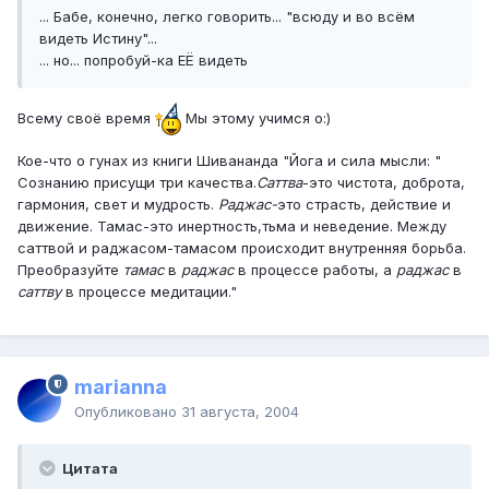
... Бабе, конечно, легко говорить... "всюду и во всём
видеть Истину"...
... но... попробуй-ка ЕЁ видеть
Всему своё время
Мы этому учимся o:)
Кое-что о гунах из книги Шивананда "Йога и сила мысли: "
Сознанию присущи три качества.
Саттва
-это чистота, доброта,
гармония, свет и мудрость.
Раджас-
это страсть, действие и
движение. Тамас-это инертность,тьма и неведение. Между
саттвой и раджасом-тамасом происходит внутренняя борьба.
Преобразуйте
тамас
в
раджас
в процессе работы, а
раджас
в
саттву
в процессе медитации."
marianna
Опубликовано
31 августа, 2004
Цитата