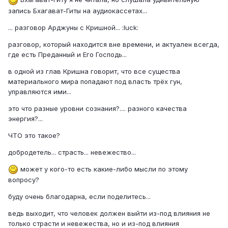
запись Бхагават-Гиты на аудиокассетах...
... разговор Арджуны с Кришной... :luck:
разговор, который находится вне времени, и актуален всегда,
где есть Преданный и Его Господь...
в одной из глав Кришна говорит, что все существа
материального мира попадают под власть трёх гун,
управляются ими...
это что разные уровни сознания?.... разного качества
энергия?...
ЧТО это такое?
добродетель... страсть... невежество...
может у кого-то есть какие-либо мысли по этому
вопросу?
буду очень благодарна, если поделитесь...
ведь выходит, что человек должен выйти из-под влияния не
только страсти и невежества, но и из-под влияния