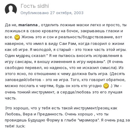
Гость sidhi
Опубликовано
27 октября, 2003
Да не,
marianna
, отделить ложные маски легко и просто, ты
ложишься в свою кроватку на бочок, закрываешь глазки и
все.
Жизнь это и сон и реальность/бодрствование, вот
наверное, что имел в виду Саи Рам, когда говорил о жизни
как об игре. Я молодой, я старый - это тоже часть этой игры.
Один мудрец сказал:" Я не пытаюсь вносить исправления в
игру сансары, я вношу изменения в игру нирваны". (Я очень
свободно перевел, но надеюсь, что не исказил смысла). Из
этого ясно, по отношению к чему должна быть игра. (Десять
заповедей/обетов - это не игра. Того, кто говорит обратное,
можно послать к чертям, будь он хоть кто угодно
.) Ум -
очень тонкий инструмент, а сердце/любовь это его лучшая
часть.
Это хорошо, что у тебя есть такой инструмент/резец как
Любовь, Вера и Преданность. Очень хорошо , что ты
провидешь Будущую Форму в глыбе "мрамора". Я очень рад за
тебя! :luck: