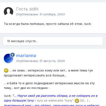
Гость sidhi
Опубликовано
31 октября, 2003
Ты всегда была любовью, просто забыла об этом. :luck:
10 месяцев спустя...
marianna
Опубликовано
31 августа, 2004
... не знаю... интересно кому или нет... а меня тема гун
продолжает интересовать всё больше...
... и Баба то и дело подкидывает интересные мысли на эту
тему... вот две из последних :
:luck:
"... Научи свой ум разгонять облака, а не собирать их в
одну большую тучу
( чуть не написала "кучу"
))))... )
.
Чувственный мир - это облако, закрывающее душу в небесах